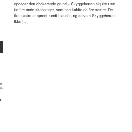
opdager den chokerende grund – Skyggeherren skjulte i sin
tid fire onde skabninger, som han kaldte de fire søstre. De
fire søstre er spredt rundt i landet, og selvom Skyggeherren
ikke […]
pe
06
r