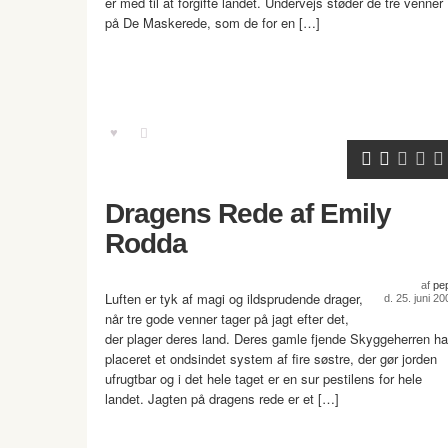
er med til at forgifte landet. Undervejs støder de tre venner
på De Maskerede, som de for en […]
Dragens Rede af Emily
Rodda
af
pe
Luften er tyk af magi og ildsprudende drager,
d. 25. juni 20
når tre gode venner tager på jagt efter det,
der plager deres land. Deres gamle fjende Skyggeherren ha
placeret et ondsindet system af fire søstre, der gør jorden
ufrugtbar og i det hele taget er en sur pestilens for hele
landet. Jagten på dragens rede er et […]