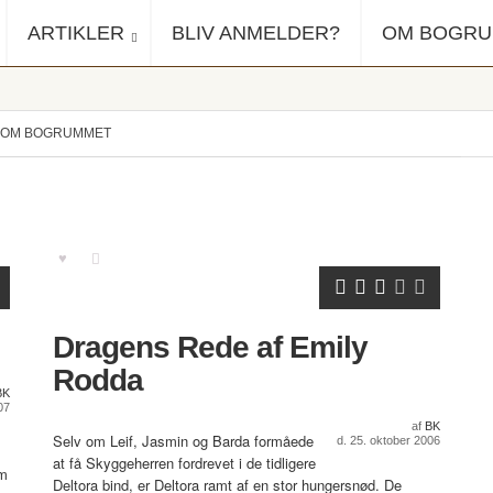
ARTIKLER
BLIV ANMELDER?
OM BOGR
OM BOGRUMMET
Dragens Rede af Emily
Rodda
BK
07
af
BK
Selv om Leif, Jasmin og Barda formåede
d. 25. oktober 2006
at få Skyggeherren fordrevet i de tidligere
om
Deltora bind, er Deltora ramt af en stor hungersnød. De