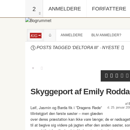
2
ANMELDERE
FORFATTERE
ANMELDERE
BLIV ANMELDER?
KIG
-
POSTS TAGGED ‘DELTORA III’
NYESTE
Skyggeport af Emily Rodda
af
Leif, Jasmin og Barda fik i ”Dragens Rede”
d. 25. januar 20
tilintetgjort den første søster – men glæden
over deres præstation kan ikke vare længe; de er nødsaget
til at begive sig videre på jagten efter den anden søster, s