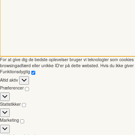
For at give dig de bedste oplevelser bruger vi teknologier som cookies t
browsingadfærd eller unikke ID'er på dette websted. Hvis du ikke giver 
Funktionsdygtig
Funktionsdygtig
Altid aktiv
Præferencer
Præferencer
Statistikker
Statistikker
Marketing
Marketing