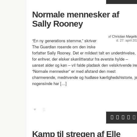
Normale mennesker af
Sally Rooney
af
Christian Møgelto
“En ny generations stemme,” skriver
d. 27. april 20
The Guardian rosende om den irske
forfatter Sally Rooney. Det er mildest talt en underdrivelse,
for enhver, der elsker skønlitteratur fra øverste hylde –
uanset alder og køn – vil falde pladask den velskrivende ire
“Normale mennesker” er med afstand den mest
charmerende, medrivende og hudløse kærlighedshistorie, j
nogensinde har […]
Kamp til stregen af Elle