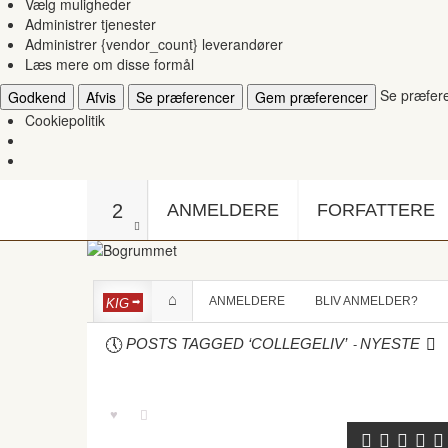
Vælg muligheder
Administrer tjenester
Administrer {vendor_count} leverandører
Læs mere om disse formål
Se præfer
Godkend
Afvis
Se præferencer
Gem præferencer
Cookiepolitik
2
ANMELDERE
FORFATTERE
ANMELDERE
BLIV ANMELDER?
KIG
-
POSTS TAGGED ‘COLLEGELIV’
NYESTE