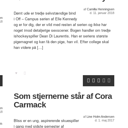
af
Camilla Henningsen
Dømt ude er tredje selvstændige bind
d. 11. januar 2018
en
i Off – Campus serien af Elle Kennedy
18
og er for dig, der er vild med resten af serien og ikke har
noget imod detaljerige sexscener. Bogen handler om tredje
ishockeyspiller Dean Di Laurentis. Han er seriens største
pigemagnet og kan få den pige, han vil. Efter college skal
han videre på […]
Som stjernerne står af Cora
Carmack
en
18
af
Line Holm Andersen
Bliss er en ung, aspirerende skuespiller
d. 1. maj 2017
om
i gang med sidste semester af