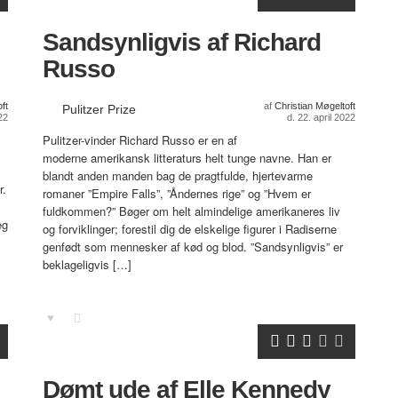
Sandsynligvis af Richard
Russo
ft
af
Christian Møgeltoft
Pulitzer Prize
22
d. 22. april 2022
Pulitzer-vinder Richard Russo er en af
moderne amerikansk litteraturs helt tunge navne. Han er
blandt anden manden bag de pragtfulde, hjertevarme
r.
romaner ”Empire Falls”, ”Åndernes rige” og ”Hvem er
fuldkommen?” Bøger om helt almindelige amerikaneres liv
eg
og forviklinger; forestil dig de elskelige figurer i Radiserne
genfødt som mennesker af kød og blod. ”Sandsynligvis” er
beklageligvis […]
Dømt ude af Elle Kennedy