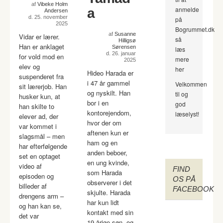
af
Vibeke Holm
anmelde
a
Andersen
d. 25. november
på
2025
Bogrummet.dk
af
Susanne
Vidar er lærer.
så
Hilligsø
Han er anklaget
Sørensen
læs
d. 26. januar
for vold mod en
mere
2025
elev og
her
Hideo Harada er
suspenderet fra
i 47 år gammel
Velkommen
sit lærerjob. Han
og nyskilt. Han
til og
husker kun, at
bor i en
god
han skilte to
kontorejendom,
læselyst!
elever ad, der
hvor der om
var kommet i
aftenen kun er
slagsmål – men
ham og en
har efterfølgende
anden beboer,
set en optaget
en ung kvinde,
video af
FIND
som Harada
episoden og
OS PÅ
observerer i det
billeder af
FACEBOOK
skjulte. Harada
drengens arm –
har kun lidt
og han kan se,
kontakt med sin
det var
19-årige søn, og