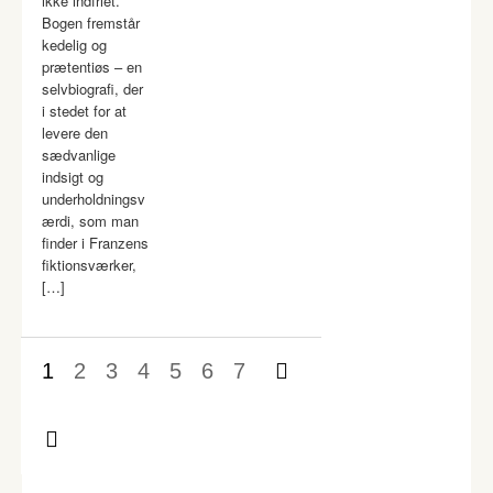
ikke indfriet.
Bogen fremstår
kedelig og
prætentiøs – en
selvbiografi, der
i stedet for at
levere den
sædvanlige
indsigt og
underholdningsv
ærdi, som man
finder i Franzens
fiktionsværker,
[…]
1
2
3
4
5
6
7