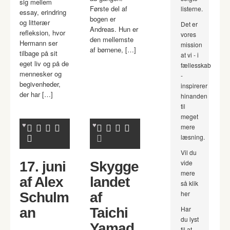
sig mellem
Første del af
listerne.
essay, erindring
bogen er
og litterær
Det er
Andreas. Hun er
refleksion, hvor
vores
den mellemste
Hermann ser
mission
af børnene, […]
tilbage på sit
at vi - i
eget liv og på de
fællesskab
mennesker og
-
begivenheder,
inspirerer
der har […]
hinanden
til
meget
mere
læsning.
Vil du
vide
17. juni
Skygge
mere
af Alex
landet
så klik
her
Schulm
af
Har
an
Taichi
du lyst
Yamad
til at