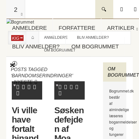
2
ANMELDERE
FORFATTERE
ARTIKLER
ANMELDERE
BLIV ANMELDER?
KIG
BLIV ANMELDER?
OM BOGRUMMET
OM BOGRUMMET
OM
POSTS TAGGED
BOGRUMMET
‘BARNDOMSERINDRINGER’
-
NYESTE
Bogrummet.dk
består
af
Vi ville
Søsken
almindelige
læseres
have
defejde
boganmeldelser
fortalt
n af
og
fungerer
hinand
Moa