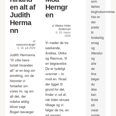
som
en alt af
Herngr
fælles
boghukommelse.
Judith
en
Her er
Herma
der
af
Vibeke Holm
plads
nn
Andersen
til
d. 19. marts
2026
forskellig
af
Vi møder de tre
smag
newyorkcitygirl
søskende,
og
d. 16. juli 2026
Andrea, Ulrike
litteratur
Judith Hermanns
og Rasmus, til
og
“Vi ville have
en begravelse.
alle
fortalt hinanden
De er tydeligt
de
alt” er en bog om
uvenner – to
fine
erindring, om de
mod en. Hvad
bøger
historier vi
der ligger til
du
fortæller om
grund for det,
ikke
vores liv, og om
finder vi ud af,
kan
alt det, der
når tiden skrues
finde
måske aldrig
tilbage og vi
på
bliver sagt.
følger de tre, en
mest-
Bogen bevæger
ad gangen.
solgte