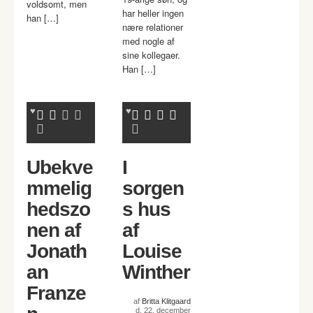
voldsomt, men
har heller ingen
han […]
nære relationer
med nogle af
sine kollegaer.
Han […]
Ubekve
I
mmelig
sorgen
hedszo
s hus
nen af
af
Jonath
Louise
an
Winther
Franze
af
Britta Klitgaard
d. 22. december