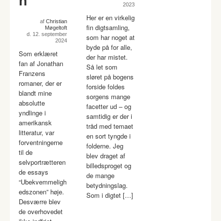
n
2023
Her er en virkelig
af
Christian
fin digtsamling,
Møgeltoft
d. 12. september
som har noget at
2024
byde på for alle,
Som erklæret
der har mistet.
fan af Jonathan
Så let som
Franzens
sløret på bogens
romaner, der er
forside foldes
blandt mine
sorgens mange
absolutte
facetter ud – og
yndlinge i
samtidig er der i
amerikansk
tråd med temaet
litteratur, var
en sort tyngde i
forventningerne
folderne. Jeg
til de
blev draget af
selvportrætteren
billedsproget og
de essays
de mange
“Ubekvemmeligh
betydningslag.
edszonen” høje.
Som i digtet […]
Desværre blev
de overhovedet