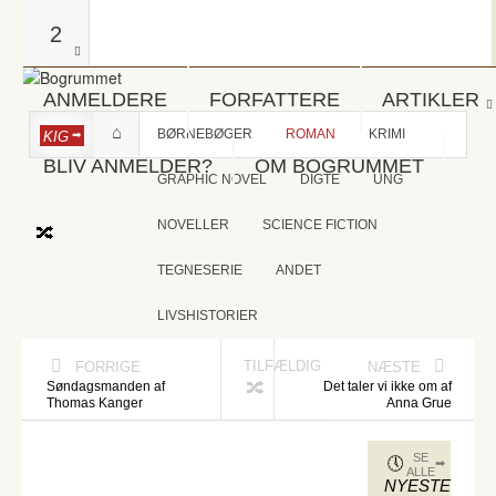
2
ANMELDERE
FORFATTERE
ARTIKLER
BØRNEBØGER
ROMAN
KRIMI
KIG
BLIV ANMELDER?
OM BOGRUMMET
GRAPHIC NOVEL
DIGTE
UNG
NOVELLER
SCIENCE FICTION
TEGNESERIE
ANDET
LIVSHISTORIER
TILFÆLDIG
FORRIGE
NÆSTE
Søndagsmanden af
Det taler vi ikke om af
Thomas Kanger
Anna Grue
SE
ALLE
NYESTE