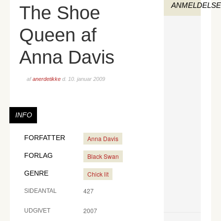
ANMELDELS
The Shoe
Queen af
Anna Davis
af
anerdetikke
d.
10. januar 2009
INFO
FORFATTER
Anna Davis
FORLAG
Black Swan
GENRE
Chick lit
427
SIDEANTAL
2007
UDGIVET