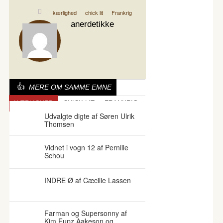
kærlighed
chick lit
Frankrig
anerdetikke
MERE OM SAMME EMNE
KÆRLIGHED
CHICK LIT
FRANKRIG
Udvalgte digte af Søren Ulrik
Thomsen
Vidnet i vogn 12 af Pernille
Schou
INDRE Ø af Cæcilie Lassen
Farman og Supersonny af
Kim Fupz Aakeson og