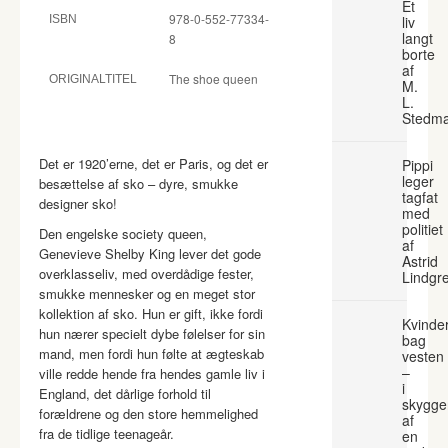
Et
978-0-552-77334-
ISBN
liv
langt
8
borte
af
The shoe queen
ORIGINALTITEL
M.
L.
Stedm
Det er 1920’erne, det er Paris, og det er
Pippi
leger
besættelse af sko – dyre, smukke
tagfat
designer sko!
med
politiet
Den engelske society queen,
af
Genevieve Shelby King lever det gode
Astrid
overklasseliv, med overdådige fester,
Lindgr
smukke mennesker og en meget stor
kollektion af sko. Hun er gift, ikke fordi
Kvinde
hun nærer specielt dybe følelser for sin
bag
mand, men fordi hun følte at ægteskab
vesten
–
ville redde hende fra hendes gamle liv i
i
England, det dårlige forhold til
skygge
forældrene og den store hemmelighed
af
fra de tidlige teenageår.
en