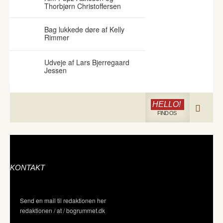
Thorbjørn Christoffersen
Bag lukkede døre af Kelly
Rimmer
Udveje af Lars Bjerregaard
Jessen
HELLO!
FIND OS
KONTAKT
Send en mail til redaktionen her
redaktionen / at / bogrummet.dk