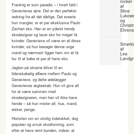
rocker
Frankrig er som paradis – i hvert fald i
af
Genevieves øjne. Det er den perfekte
Stine
Lukows
redning fra alt det dårlige. Det eneste
og
hun mangler, er et par eksklusive Paulo
Christi
Zachari sko. Han er en yderst trendy
Ehrens
skodesigner og laver sko for meget få
kvinder. Genevieve vil være en af disse
Smørkl
kvinder, så hun besøger denne unge
af
mand og nærmest tigger ham om at få
Lea
Landgr
lov til at købe et par af hans sko.
Jagten på skoene bliver til en
lidenskabelig affære mellem Paulo og
Genevieve, og dette ødelægger
Genevieves ægteskab. Hun vil give alt
for at være sammen med
skodesigneren, men han vil ikke have
hende – så hun mister alt, hus, mand,
elsker, penge.
Historien om en utrolig indelukket, dog
populær og smuk skodronning, som
efter at have ramt bunden, indser, at