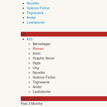
Noveller
Science Fiction
Tegneserie
Andet
Livshistorier
KIG
KIG
Børnebøger
Roman
Krimi
Graphic Novel
Digte
Ung
Noveller
Science Fiction
Tegneserie
Andet
Livshistorier
MEST LÆST
Past 3 Months