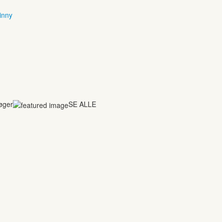
inny
bøger
SE ALLE