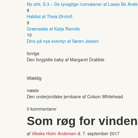
No shit, S 3 – De tyvagtige rumvæsner af Lasse Bo And
8
Habitat af Theis Ørntoft
9
Grænseløs af Katja Ranvits
10
Dino på nye eventyr af Søren Jessen
forrige
Den forgyldte baby af Margaret Drabble
tilfældig
næste
Den underjordiske jernbane af Colson Whitehead
0 kommentarer
Som røg for vinden
af
Vibeke Holm Andersen
d.
7. september 2017