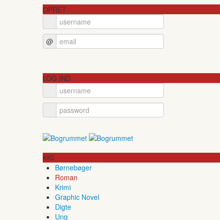
OPRET
@
LOG IND
KIG
Børnebøger
Roman
Krimi
Graphic Novel
Digte
Ung