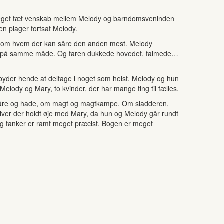
, meget tæt venskab mellem Melody og barndomsveninden
en plager fortsat Melody.
mp om hvem der kan såre den anden mest. Melody
ede på samme måde. Og faren dukkede hovedet, falmede…
rbyder hende at deltage i noget som helst. Melody og hun
lody og Mary, to kvinder, der har mange ting til fælles.
, såre og hade, om magt og magtkampe. Om sladderen,
bliver der holdt øje med Mary, da hun og Melody går rundt
 og tanker er ramt meget præcist. Bogen er meget