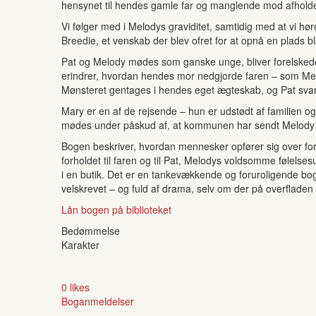
hensynet til hendes gamle far og manglende mod afholde
Vi følger med i Melodys graviditet, samtidig med at vi
Breedie, et venskab der blev ofret for at opnå en plads b
Pat og Melody mødes som ganske unge, bliver forelskede
erindrer, hvordan hendes mor nedgjorde faren – som Me
Mønsteret gentages i hendes eget ægteskab, og Pat sva
Mary er en af de rejsende – hun er udstødt af familien 
mødes under påskud af, at kommunen har sendt Melody ud 
Bogen beskriver, hvordan mennesker opfører sig over f
forholdet til faren og til Pat, Melodys voldsomme følels
i en butik. Det er en tankevækkende og foruroligende bog
velskrevet – og fuld af drama, selv om der på overfladen
Lån bogen på biblioteket
Bedømmelse
Karakter
0 likes
Boganmeldelser