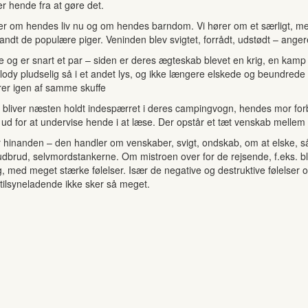
r hende fra at gøre det.
 hører om hendes liv nu og om hendes barndom. Vi hører om et særligt
landt de populære piger. Veninden blev svigtet, forrådt, udstødt – anger
 og er snart et par – siden er deres ægteskab blevet en krig, en ka
lody pludselig så i et andet lys, og ikke længere elskede og beundr
rer igen af samme skuffe
og bliver næsten holdt indespærret i deres campingvogn, hendes mor fo
for at undervise hende i at læse. Der opstår et tæt venskab mellem Me
or hinanden – den handler om venskaber, svigt, ondskab, om at elske
esudbrud, selvmordstankerne. Om mistroen over for de rejsende, f.eks. 
, med meget stærke følelser. Især de negative og destruktive følelser
 tilsyneladende ikke sker så meget.