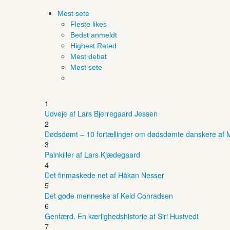
Mest sete
Fleste likes
Bedst anmeldt
Highest Rated
Mest debat
Mest sete
1
Udveje af Lars Bjerregaard Jessen
2
Dødsdømt – 10 fortællinger om dødsdømte danskere af M
3
Painkiller af Lars Kjædegaard
4
Det finmaskede net af Håkan Nesser
5
Det gode menneske af Keld Conradsen
6
Genfærd. En kærlighedshistorie af Siri Hustvedt
7