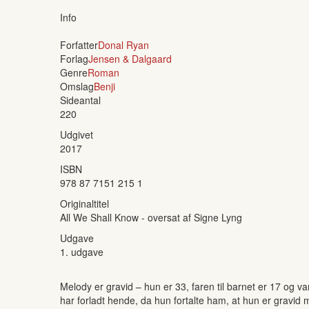
Info
Forfatter
Donal Ryan
Forlag
Jensen & Dalgaard
Genre
Roman
Omslag
Benji
Sideantal
220
Udgivet
2017
ISBN
978 87 7151 215 1
Originaltitel
All We Shall Know - oversat af Signe Lyng
Udgave
1. udgave
Melody er gravid – hun er 33, faren til barnet er 17 og v
har forladt hende, da hun fortalte ham, at hun er grav