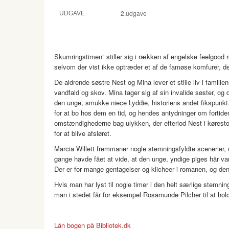
2.udgave
UDGAVE
Skumringstimen” stiller sig i rækken af engelske feelgood r
selvom der vist ikke optræder et af de famøse komfurer, der 
De aldrende søstre Nest og Mina lever et stille liv i famil
vandfald og skov. Mina tager sig af sin invalide søster,
den unge, smukke niece Lyddie, historiens andet fikspun
for at bo hos dem en tid, og hendes antydninger om fortide
omstændighederne bag ulykken, der efterlod Nest i kørestol
for at blive afsløret.
Marcia Willett fremmaner nogle stemningsfyldte scenerier, og
gange havde fået at vide, at den unge, yndige piges hår var 
Der er for mange gentagelser og klicheer i romanen, og den 
Hvis man har lyst til nogle timer i den helt særlige stemnin
man i stedet får for eksempel Rosamunde Pilcher til at hol
Lån bogen på Bibliotek.dk