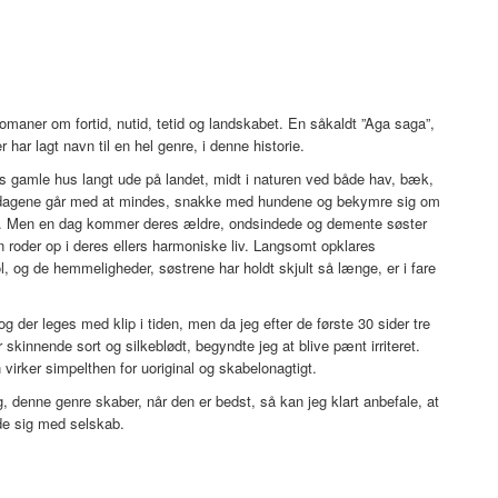
omaner om fortid, nutid, tetid og landskabet. En såkaldt ”Aga saga”,
har lagt navn til en hel genre, i denne historie.
iens gamle hus langt ude på landet, midt i naturen ved både hav, bæk,
 og dagene går med at mindes, snakke med hundene og bekymre sig om
kt. Men en dag kommer deres ældre, ondsindede og demente søster
n roder op i deres ellers harmoniske liv. Langsomt opklares
, og de hemmeligheder, søstrene har holdt skjult så længe, er i fare
 der leges med klip i tiden, men da jeg efter de første 30 sider tre
skinnende sort og silkeblødt, begyndte jeg at blive pænt irriteret.
virker simpelthen for uoriginal og skabelonagtigt.
g, denne genre skaber, når den er bedst, så kan jeg klart anbefale, at
de sig med selskab.