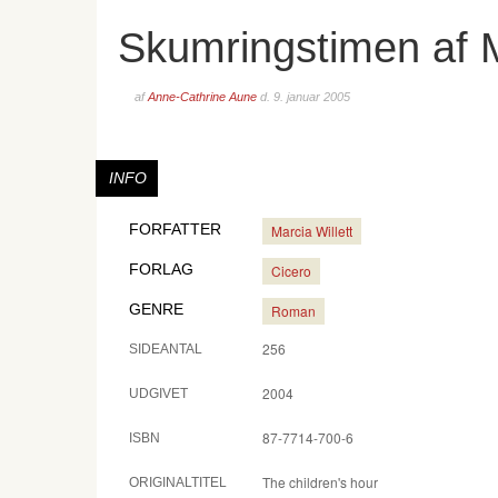
Skumringstimen af M
af
Anne-Cathrine Aune
d.
9. januar 2005
INFO
FORFATTER
Marcia Willett
FORLAG
Cicero
GENRE
Roman
256
SIDEANTAL
2004
UDGIVET
87-7714-700-6
ISBN
The children's hour
ORIGINALTITEL