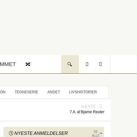
UMMET
ION
TEGNESERIE
ANDET
LIVSHISTORIER
NÆSTE
7.A. af Bjarne Reuter
SE
NYESTE ANMELDELSER
ALLE