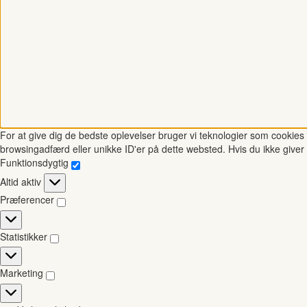
For at give dig de bedste oplevelser bruger vi teknologier som cookies t
browsingadfærd eller unikke ID'er på dette websted. Hvis du ikke giver 
Funktionsdygtig
Funktionsdygtig
Altid aktiv
Præferencer
Præferencer
Statistikker
Statistikker
Marketing
Marketing