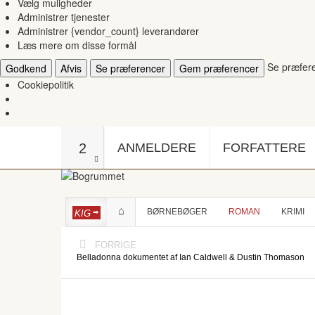
Vælg muligheder
Administrer tjenester
Administrer {vendor_count} leverandører
Læs mere om disse formål
Se præfer
Godkend
Afvis
Se præferencer
Gem præferencer
Cookiepolitik
2
ANMELDERE
FORFATTERE
BØRNEBØGER
ROMAN
KRIMI
KIG
FORRIGE
Belladonna dokumentet af Ian Caldwell & Dustin Thomason