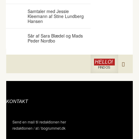
Samtaler med Jessie
Kleemann af Stine Lundberg
Hansen
Sår af Sara Blædel og Mads
Peder Nordbo
HELLO!
FIND OS
KONTAKT
Send en mail til redaktionen her
redaktionen / at / bogrummet.dk