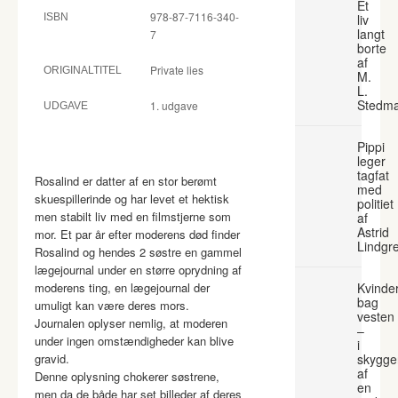
Et
978-87-7116-340-
ISBN
liv
langt
7
borte
af
Private lies
ORIGINALTITEL
M.
L.
Stedm
1. udgave
UDGAVE
Pippi
leger
tagfat
Rosalind er datter af en stor berømt
med
skuespillerinde og har levet et hektisk
politiet
men stabilt liv med en filmstjerne som
af
Astrid
mor. Et par år efter moderens død finder
Lindgr
Rosalind og hendes 2 søstre en gammel
lægejournal under en større oprydning af
moderens ting, en lægejournal der
Kvinde
bag
umuligt kan være deres mors.
vesten
Journalen oplyser nemlig, at moderen
–
under ingen omstændigheder kan blive
i
gravid.
skygge
af
Denne oplysning chokerer søstrene,
en
men da de både har set billeder af deres