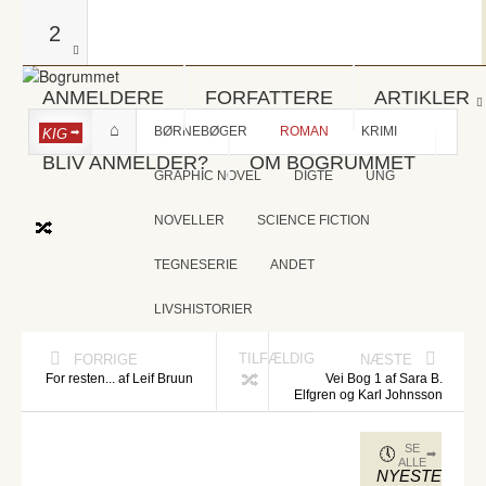
2
ANMELDERE
FORFATTERE
ARTIKLER
BØRNEBØGER
ROMAN
KRIMI
KIG
BLIV ANMELDER?
OM BOGRUMMET
GRAPHIC NOVEL
DIGTE
UNG
NOVELLER
SCIENCE FICTION
TEGNESERIE
ANDET
LIVSHISTORIER
TILFÆLDIG
FORRIGE
NÆSTE
For resten... af Leif Bruun
Vei Bog 1 af Sara B.
Elfgren og Karl Johnsson
SE
ALLE
NYESTE