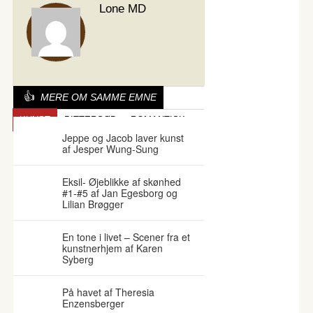
Lone MD
MERE OM SAMME EMNE
KUNST
BITTERSØD
ROMANTISK
Jeppe og Jacob laver kunst
af Jesper Wung-Sung
Eksil- Øjeblikke af skønhed
#1-#5 af Jan Egesborg og
Lilian Brøgger
En tone i livet – Scener fra et
kunstnerhjem af Karen
Syberg
På havet af Theresia
Enzensberger