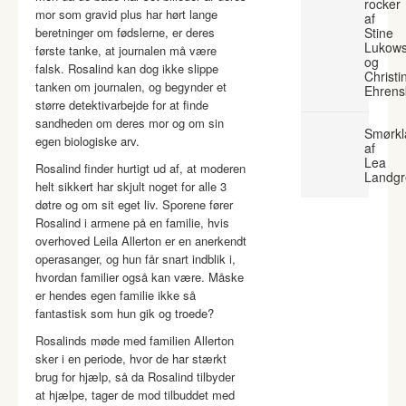
rocker
mor som gravid plus har hørt lange
af
beretninger om fødslerne, er deres
Stine
Lukows
første tanke, at journalen må være
og
falsk. Rosalind kan dog ikke slippe
Christi
tanken om journalen, og begynder et
Ehrens
større detektivarbejde for at finde
sandheden om deres mor og om sin
Smørkl
egen biologiske arv.
af
Lea
Rosalind finder hurtigt ud af, at moderen
Landgr
helt sikkert har skjult noget for alle 3
døtre og om sit eget liv. Sporene fører
Rosalind i armene på en familie, hvis
overhoved Leila Allerton er en anerkendt
operasanger, og hun får snart indblik i,
hvordan familier også kan være. Måske
er hendes egen familie ikke så
fantastisk som hun gik og troede?
Rosalinds møde med familien Allerton
sker i en periode, hvor de har stærkt
brug for hjælp, så da Rosalind tilbyder
at hjælpe, tager de mod tilbuddet med