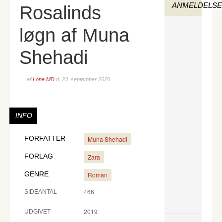
ANMELDELS
Rosalinds
løgn af Muna
Shehadi
af
Lone MD
d.
23. september 2020
INFO
FORFATTER
Muna Shehadi
FORLAG
Zara
GENRE
Roman
466
SIDEANTAL
2019
UDGIVET