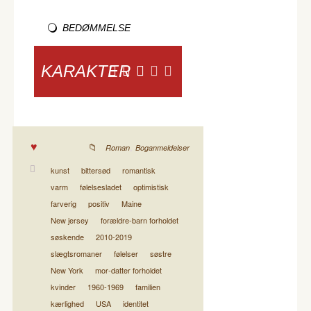
BEDØMMELSE
KARAKTER
,
Roman
Boganmeldelser
kunst
bittersød
romantisk
varm
følelsesladet
optimistisk
farverig
positiv
Maine
New jersey
forældre-barn forholdet
søskende
2010-2019
slægtsromaner
følelser
søstre
New York
mor-datter forholdet
kvinder
1960-1969
familien
kærlighed
USA
identitet