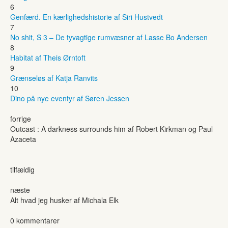
6
Genfærd. En kærlighedshistorie af Siri Hustvedt
7
No shit, S 3 – De tyvagtige rumvæsner af Lasse Bo Andersen
8
Habitat af Theis Ørntoft
9
Grænseløs af Katja Ranvits
10
Dino på nye eventyr af Søren Jessen
forrige
Outcast : A darkness surrounds him af Robert Kirkman og Paul
Azaceta
tilfældig
næste
Alt hvad jeg husker af Michala Elk
0 kommentarer