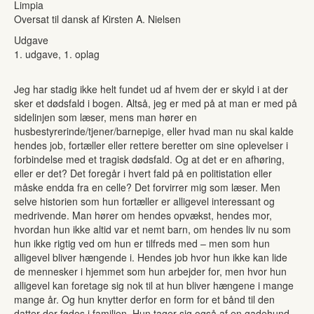
Limpia
Oversat til dansk af Kirsten A. Nielsen
Udgave
1. udgave, 1. oplag
Jeg har stadig ikke helt fundet ud af hvem der er skyld i at der
sker et dødsfald i bogen. Altså, jeg er med på at man er med på
sidelinjen som læser, mens man hører en
husbestyrerinde/tjener/barnepige, eller hvad man nu skal kalde
hendes job, fortæller eller rettere beretter om sine oplevelser i
forbindelse med et tragisk dødsfald. Og at det er en afhøring,
eller er det? Det foregår i hvert fald på en politistation eller
måske endda fra en celle? Det forvirrer mig som læser. Men
selve historien som hun fortæller er alligevel interessant og
medrivende. Man hører om hendes opvækst, hendes mor,
hvordan hun ikke altid var et nemt barn, om hendes liv nu som
hun ikke rigtig ved om hun er tilfreds med – men som hun
alligevel bliver hængende i. Hendes job hvor hun ikke kan lide
de mennesker i hjemmet som hun arbejder for, men hvor hun
alligevel kan foretage sig nok til at hun bliver hængene i mange
mange år. Og hun knytter derfor en form for et bånd til den
datter der fødes i familien. Hun tager sig også af en gadehund,