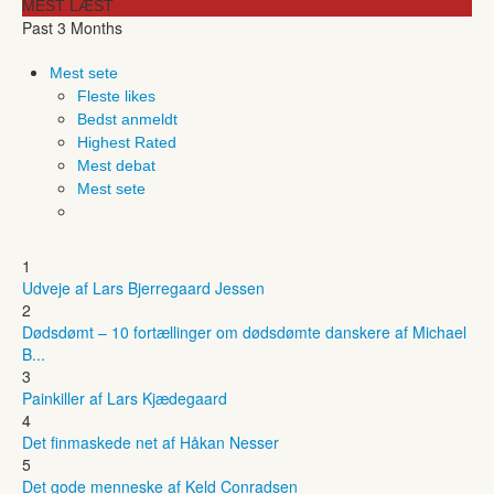
MEST LÆST
Past 3 Months
Mest sete
Fleste likes
Bedst anmeldt
Highest Rated
Mest debat
Mest sete
1
Udveje af Lars Bjerregaard Jessen
2
Dødsdømt – 10 fortællinger om dødsdømte danskere af Michael
B...
3
Painkiller af Lars Kjædegaard
4
Det finmaskede net af Håkan Nesser
5
Det gode menneske af Keld Conradsen