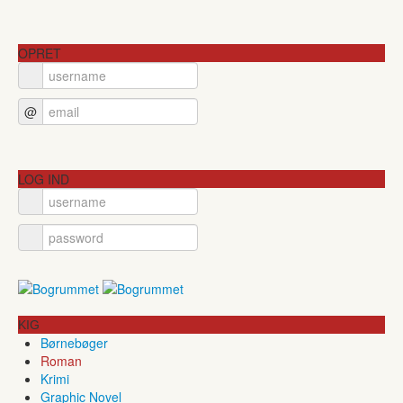
OPRET
@
LOG IND
KIG
Børnebøger
Roman
Krimi
Graphic Novel