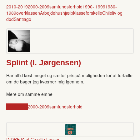
2010-2019
2000-2009
samfundsforhold
1990- 1999
1980-
1989
overklassen
Arbejde
hushjælp
klasseforskelle
Chile
liv og
død
Santiago
Splint (I. Jørgensen)
Har altid læst meget og sætter pris på muligheden for at fortælle
om de bøger jeg kværner mig igennem.
Mere om samme emne
2010-2019
2000-2009
samfundsforhold
INDRE Ø af Cæcilie Lassen