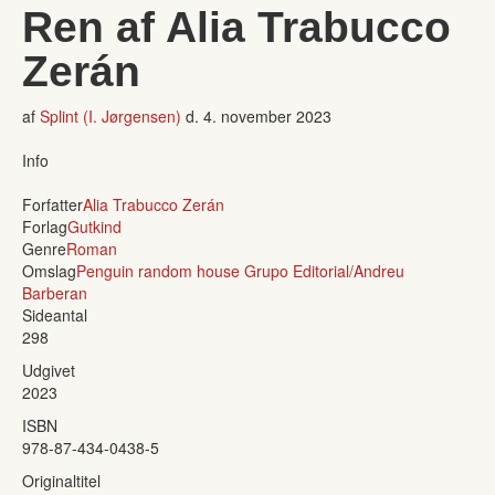
Ren af Alia Trabucco
Zerán
af
Splint (I. Jørgensen)
d.
4. november 2023
Info
Forfatter
Alia Trabucco Zerán
Forlag
Gutkind
Genre
Roman
Omslag
Penguin random house Grupo Editorial/Andreu
Barberan
Sideantal
298
Udgivet
2023
ISBN
978-87-434-0438-5
Originaltitel