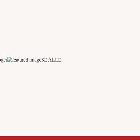
øger
SE ALLE