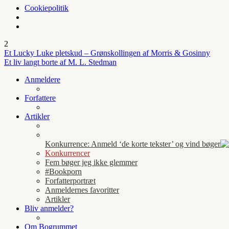
Cookiepolitik
2
Et Lucky Luke pletskud – Grønskollingen af Morris & Gosinny
Et liv langt borte af M. L. Stedman
Anmeldere
Forfattere
Artikler
Konkurrence: Anmeld ‘de korte tekster’ og vind bøger
Konkurrencer
Fem bøger jeg ikke glemmer
#Bookporn
Forfatterportræt
Anmeldernes favoritter
Artikler
Bliv anmelder?
Om Bogrummet