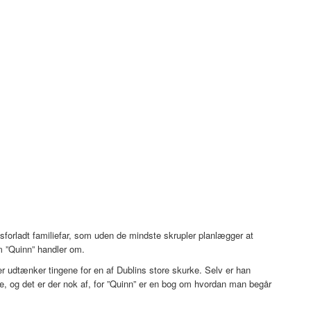
forladt familiefar, som uden de mindste skrupler planlægger at
om ”Quinn” handler om.
udtænker tingene for en af Dublins store skurke. Selv er han
jde, og det er der nok af, for ”Quinn” er en bog om hvordan man begår