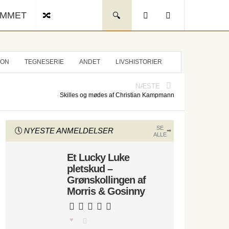
UMMET
ION
TEGNESERIE
ANDET
LIVSHISTORIER
NÆSTE
Skilles og mødes af Christian Kampmann
SE
NYESTE ANMELDELSER
ALLE
Et Lucky Luke
pletskud –
Grønskollingen af
Morris & Gosinny