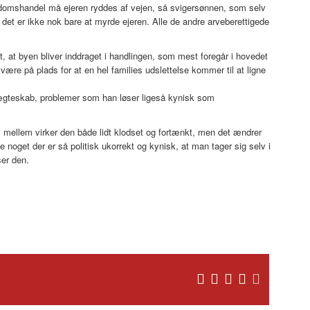
domshandel må ejeren ryddes af vejen, så svigersønnen, som selv
et er ikke nok bare at myrde ejeren. Alle de andre arveberettigede
, at byen bliver inddraget i handlingen, som mest foregår i hovedet
ære på plads for at en hel families udslettelse kommer til at ligne
ægteskab, problemer som han løser ligeså kynisk som
i mellem virker den både lidt klodset og fortænkt, men det ændrer
 noget der er så politisk ukorrekt og kynisk, at man tager sig selv i
er den.