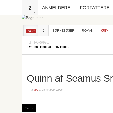
2
ANMELDERE
FORFATTERE
BØRNEBØGER
ROMAN
KRIMI
KIG
FORRIGE
Dragens Rede af Emily Rodda
Quinn af Seamus S
af
Jes
d.
25. oktober 2006
INFO