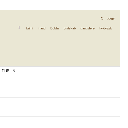
Krimi
krimi
Irland
Dublin
ondskab
gangstere
hvidvask
DUBLIN