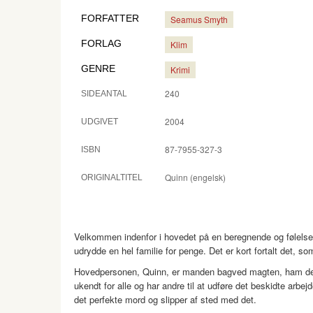
FORFATTER
Seamus Smyth
FORLAG
Klim
GENRE
Krimi
240
SIDEANTAL
2004
UDGIVET
87-7955-327-3
ISBN
Quinn (engelsk)
ORIGINALTITEL
Velkommen indenfor i hovedet på en beregnende og følelses
udrydde en hel familie for penge. Det er kort fortalt det, s
Hovedpersonen, Quinn, er manden bagved magten, ham der 
ukendt for alle og har andre til at udføre det beskidte arbe
det perfekte mord og slipper af sted med det.