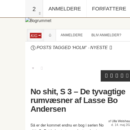
2
ANMELDERE
FORFATTERE
ANMELDERE
BLIV ANMELDER?
KIG
-
POSTS TAGGED ‘HOLM’
NYESTE
No shit, S 3 – De tyvagtige
rumvæsner af Lasse Bo
Andersen
af
Ulla Weishau
Så er der kommet endnu en bog i serien No
d. 14. maj 20