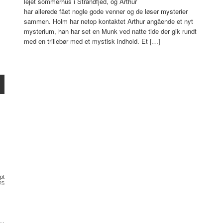
lejet sommerhus i Strandfjed, og Arthur
har allerede fået nogle gode venner og de løser mysterier
sammen. Holm har netop kontaktet Arthur angående et nyt
mysterium, han har set en Munk ved natte tide der gik rundt
med en trillebør med et mystisk indhold. Et […]
pt
025