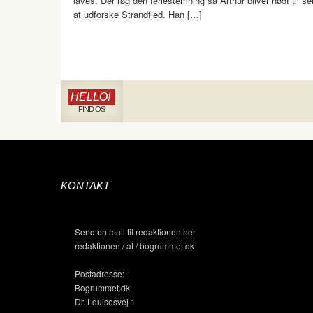
laves. Der røg den feriestemning så Arthur bliver nødt til se
at udforske Strandfjed. Han […]
HELLO!
FIND OS
KONTAKT
Send en mail til redaktionen her
redaktionen / at / bogrummet.dk
Postadresse:
Bogrummet.dk
Dr. Louisesvej 1