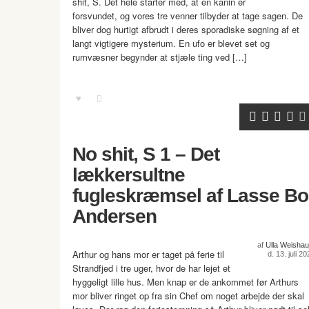
shit, S. Det hele starter med, at en kanin er
forsvundet, og vores tre venner tilbyder at tage sagen. De
bliver dog hurtigt afbrudt i deres sporadiske søgning af et
langt vigtigere mysterium. En ufo er blevet set og
rumvæsner begynder at stjæle ting ved […]
No shit, S 1 – Det
lækkersultne
fugleskræmsel af Lasse Bo
Andersen
af
Ulla Weishau
Arthur og hans mor er taget på ferie til
d. 13. juli 2
Strandfjed i tre uger, hvor de har lejet et
hyggeligt lille hus. Men knap er de ankommet før Arthurs
mor bliver ringet op fra sin Chef om noget arbejde der skal