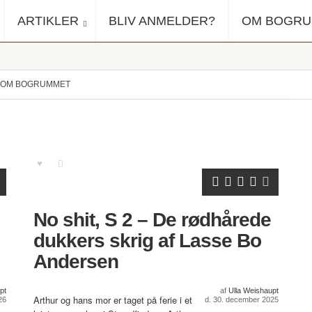
ARTIKLER
BLIV ANMELDER?
OM BOGR
OM BOGRUMMET
No shit, S 2 – De rødhårede
dukkers skrig af Lasse Bo
Andersen
pt
af
Ulla Weishaupt
Arthur og hans mor er taget på ferie i et
26
d. 30. december 2025