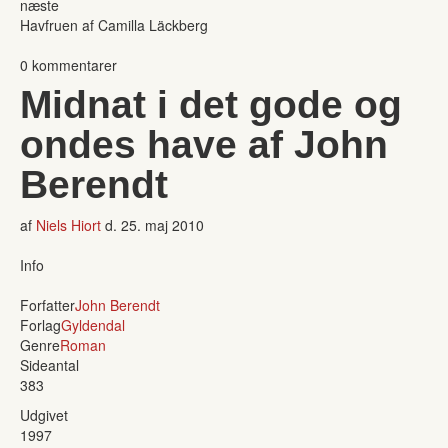
næste
Havfruen af Camilla Läckberg
0 kommentarer
Midnat i det gode og
ondes have af John
Berendt
af
Niels Hiort
d.
25. maj 2010
Info
Forfatter
John Berendt
Forlag
Gyldendal
Genre
Roman
Sideantal
383
Udgivet
1997