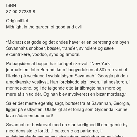
ISBN
87-00-27286-8
Originaltitel
Midnight in the garden of good and evil
“Midnat i det gode og det ondes have” er en beretning om byen
Savannahs snobber, bøsser, trans’er, svindlere og sære
excentrikere, voodoo, synd og amoral.
På bagsiden af bogen har forlaget skrevet: “New York-
journalisten John Berendt kom i begyndelsen af 80’erne ved et
tilfælde på weekend i sydstatsbyen Savannah i Georgia på den
amerikanske vestkyst. Han forelskede sig i byen, i atmosfæren, i
menneskene, og i de følgende otte år tilbragte han mere og
mere af sin tid dér. Og han blev involveret i en bizar mordsag.”
Så er det meste egentlig sagt, bortset fra at Savannah, Georgia,
ligger på østkysten. Ufatteligt at et forlag som Gyldendal kunne
lave sådan en bommert!
Savannah er beskrevet med en stor kærlighed til den gamle by
med dens stolte fortid, til palæerne og parkerne, til
sydstatsdekadence og societysladder, selskaber og balkjoler,