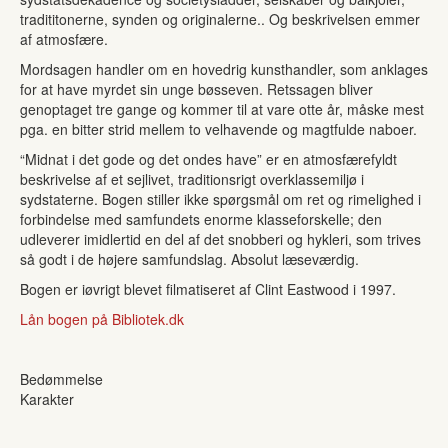
tradititonerne, synden og originalerne.. Og beskrivelsen emmer
af atmosfære.
Mordsagen handler om en hovedrig kunsthandler, som anklages
for at have myrdet sin unge bøsseven. Retssagen bliver
genoptaget tre gange og kommer til at vare otte år, måske mest
pga. en bitter strid mellem to velhavende og magtfulde naboer.
“Midnat i det gode og det ondes have” er en atmosfærefyldt
beskrivelse af et sejlivet, traditionsrigt overklassemiljø i
sydstaterne. Bogen stiller ikke spørgsmål om ret og rimelighed i
forbindelse med samfundets enorme klasseforskelle; den
udleverer imidlertid en del af det snobberi og hykleri, som trives
så godt i de højere samfundslag. Absolut læseværdig.
Bogen er iøvrigt blevet filmatiseret af Clint Eastwood i 1997.
Lån bogen på Bibliotek.dk
Bedømmelse
Karakter