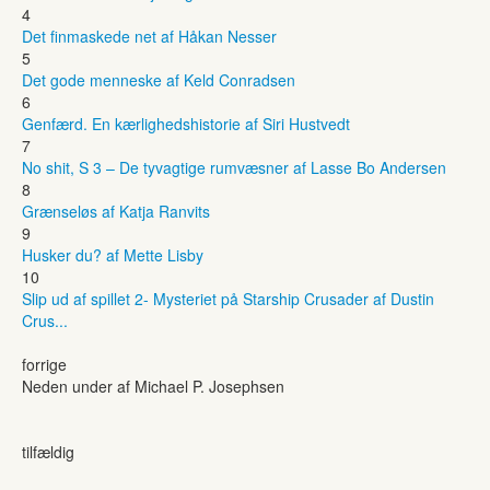
4
Det finmaskede net af Håkan Nesser
5
Det gode menneske af Keld Conradsen
6
Genfærd. En kærlighedshistorie af Siri Hustvedt
7
No shit, S 3 – De tyvagtige rumvæsner af Lasse Bo Andersen
8
Grænseløs af Katja Ranvits
9
Husker du? af Mette Lisby
10
Slip ud af spillet 2- Mysteriet på Starship Crusader af Dustin
Crus...
forrige
Neden under af Michael P. Josephsen
tilfældig