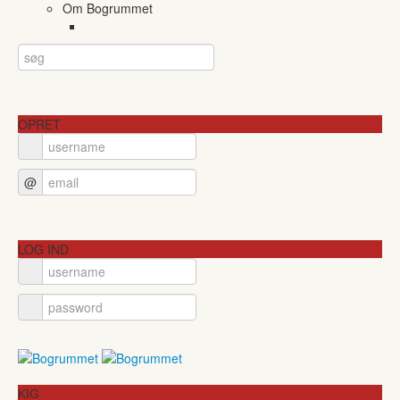
Om Bogrummet
OPRET
@
LOG IND
KIG