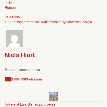
0 likes
Roman
USA
1980-
1989
retssager
homoseksualitet
bøsser
Sydstaterne
Georgia
Niels Hiort
Mere om samme emne
USA
1980-1989
retssager
Udveje af Lars Bjerregaard Jessen