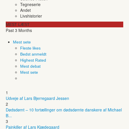
Tegneserie
Andet
Livshistorier
MEST LÆST
Past 3 Months
Mest sete
Fleste likes
Bedst anmeldt
Highest Rated
Mest debat
Mest sete
1
Udveje af Lars Bjerregaard Jessen
2
Dødsdømt – 10 fortællinger om dødsdømte danskere af Michael
B...
3
Painkiller af Lars Kjædegaard