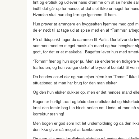
fint og erotisk og udlever hans drømme om at se hende sam
indtil det går op for hende, at det slet ikke er noget for h
Hvordan skal hun dog trænge igennem til ham.
Hun prøver at arrangere en hyggeaften hjemme med god mad
de er nødt til at tage ud at spise med en af “Tommis” arbejd
På et tidspunkt tager de sammen til Paris. Der bliver de inv
sammen med en meget maskulin mand og hun hengiver sig t
godt, for det er et maskebal. Bagefter lever hun med smert
“Tommi” frier og hun siger ja. Men så erklærer en tidliger
fra festen, og hun vælger derfor at bryde al kontakt til ven
Da hendes onkel dør og hun rejser hjem kan “Tommi” ikke ta
situationer, at man har brug for den man elsker.
Og den hun elsker dukker op, men er det hendes mand ell
Bogen er hurtigt læst og både den erotiske del og historie
læst den første bog i to binds serien om Linda, at man så v
korrekturlæsning!
Men bogen er god som lidt let underholdning og da den ikke e
den ikke giver så meget at tænke over.
Og som alle gode kærlighedshistorier så ender den lykkelig