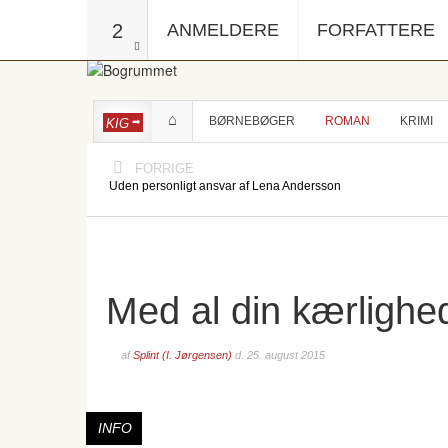
2
ANMELDERE
FORFATTERE
BØRNEBØGER
ROMAN
KRIMI
KIG
FORRIGE
Uden personligt ansvar af Lena Andersson
Med al din kærlighe
af
Splint (I. Jørgensen)
d.
25. august 2015
INFO