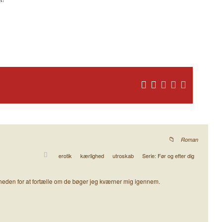
Roman
erotik
kærlighed
utroskab
Serie: Før og efter dig
gheden for at fortælle om de bøger jeg kværner mig igennem.