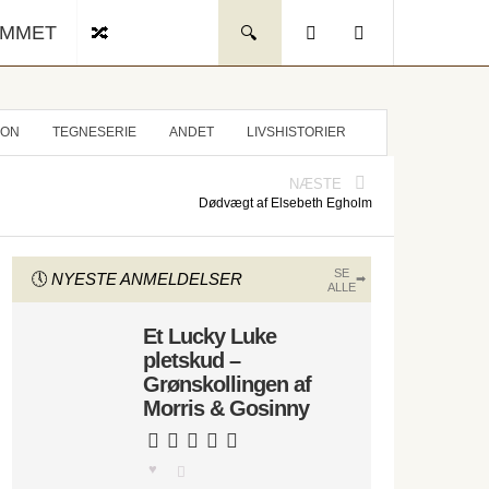
UMMET
ION
TEGNESERIE
ANDET
LIVSHISTORIER
NÆSTE
Dødvægt af Elsebeth Egholm
SE
NYESTE ANMELDELSER
ALLE
Et Lucky Luke
pletskud –
Grønskollingen af
Morris & Gosinny