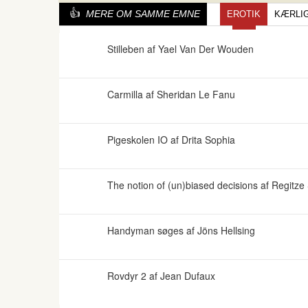
MERE OM SAMME EMNE
EROTIK
KÆRLI
Stilleben af Yael Van Der Wouden
Carmilla af Sheridan Le Fanu
Pigeskolen IO af Drita Sophia
The notion of (un)biased decisions af Regitze
Handyman søges af Jöns Hellsing
Rovdyr 2 af Jean Dufaux