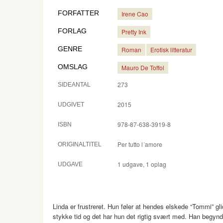
FORFATTER
Irene Cao
FORLAG
Pretty Ink
GENRE
Roman
Erotisk litteratur
OMSLAG
Mauro De Toffol
273
SIDEANTAL
2015
UDGIVET
978-87-638-3919-8
ISBN
Per tutto l´amore
ORIGINALTITEL
1 udgave, 1 oplag
UDGAVE
Linda er frustreret. Hun føler at hendes elskede “Tommi” g
stykke tid og det har hun det rigtig svært med. Han begyn