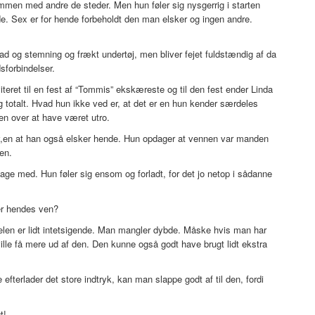
men med andre de steder. Men hun føler sig nysgerrig i starten
ende. Sex er for hende forbeholdt den man elsker og ingen andre.
 og stemning og frækt undertøj, men bliver fejet fuldstændig af da
sforbindelser.
iteret til en fest af “Tommis” ekskæreste og til den fest ender Linda
otalt. Hvad hun ikke ved er, at det er en hun kender særdeles
en over at have været utro.
e v,en at han også elsker hende. Hun opdager at vennen var manden
nen.
ge med. Hun føler sig ensom og forladt, for det jo netop i sådanne
er hendes ven?
delen er lidt intetsigende. Man mangler dybde. Måske hvis man har
ille få mere ud af den. Den kunne også godt have brugt lidt ekstra
fterlader det store indtryk, kan man slappe godt af til den, fordi
t!