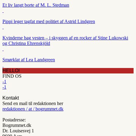
Et liv langt borte af M. L. Stedman
Pippi leger tagfat med politiet af Astrid Lindgren
Kvinderne bag vesten – i skyggen af en rocker af Stine Lukowski
og Christina Ehrenskjöld
Smørklat af Lea Landgreen
HELLO!
FIND OS
-1
-1
Kontakt
Send en mail til redaktionen her
redaktionen / at / bogrummet.dk
Postadresse:
Bogrummet.dk
Dr. Louisesvej 1