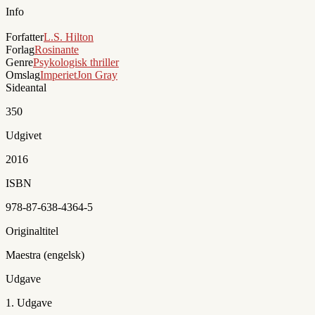
Info
Forfatter
L.S. Hilton
Forlag
Rosinante
Genre
Psykologisk thriller
Omslag
Imperiet
Jon Gray
Sideantal
350
Udgivet
2016
ISBN
978-87-638-4364-5
Originaltitel
Maestra (engelsk)
Udgave
1. Udgave