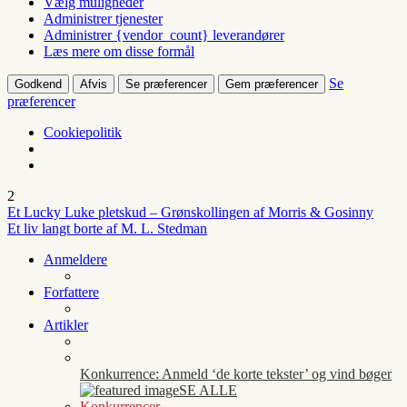
Vælg muligheder
Administrer tjenester
Administrer {vendor_count} leverandører
Læs mere om disse formål
Se
Godkend
Afvis
Se præferencer
Gem præferencer
præferencer
Cookiepolitik
2
Et Lucky Luke pletskud – Grønskollingen af Morris & Gosinny
Et liv langt borte af M. L. Stedman
Anmeldere
Forfattere
Artikler
Konkurrence: Anmeld ‘de korte tekster’ og vind bøger
SE ALLE
Konkurrencer