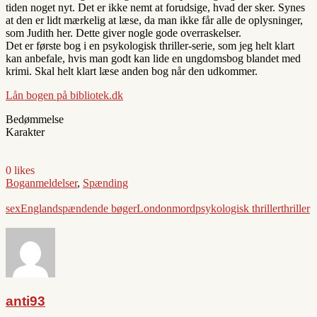
tiden noget nyt. Det er ikke nemt at forudsige, hvad der sker. Synes
at den er lidt mærkelig at læse, da man ikke får alle de oplysninger,
som Judith her. Dette giver nogle gode overraskelser.
Det er første bog i en psykologisk thriller-serie, som jeg helt klart
kan anbefale, hvis man godt kan lide en ungdomsbog blandet med
krimi. Skal helt klart læse anden bog når den udkommer.
Lån bogen på bibliotek.dk
Bedømmelse
Karakter
0 likes
Boganmeldelser
,
Spænding
sex
England
spændende bøger
London
mord
psykologisk thriller
thriller
anti93