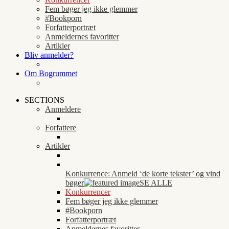
Fem bøger jeg ikke glemmer
#Bookporn
Forfatterportræt
Anmeldernes favoritter
Artikler
Bliv anmelder?
Om Bogrummet
SECTIONS
Anmeldere
Forfattere
Artikler
Konkurrence: Anmeld ‘de korte tekster’ og vind
bøger
SE ALLE
Konkurrencer
Fem bøger jeg ikke glemmer
#Bookporn
Forfatterportræt
Anmeldernes favoritter