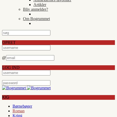
Artikler
Bliv anmelder?
Om Bogrummet
OPRET
@
LOG IND
KIG
Børnebøger
Roman
Krimi