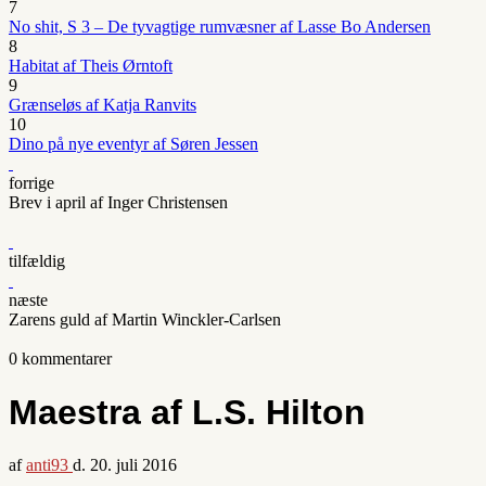
7
No shit, S 3 – De tyvagtige rumvæsner af Lasse Bo Andersen
8
Habitat af Theis Ørntoft
9
Grænseløs af Katja Ranvits
10
Dino på nye eventyr af Søren Jessen
forrige
Brev i april af Inger Christensen
tilfældig
næste
Zarens guld af Martin Winckler-Carlsen
0 kommentarer
Maestra af L.S. Hilton
af
anti93
d.
20. juli 2016