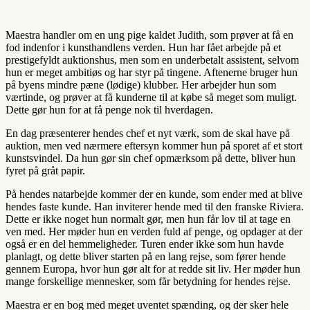
Maestra handler om en ung pige kaldet Judith, som prøver at få en
fod indenfor i kunsthandlens verden. Hun har fået arbejde på et
prestigefyldt auktionshus, men som en underbetalt assistent, selvom
hun er meget ambitiøs og har styr på tingene. Aftenerne bruger hun
på byens mindre pæne (lødige) klubber. Her arbejder hun som
værtinde, og prøver at få kunderne til at købe så meget som muligt.
Dette gør hun for at få penge nok til hverdagen.
En dag præsenterer hendes chef et nyt værk, som de skal have på
auktion, men ved nærmere eftersyn kommer hun på sporet af et stort
kunstsvindel. Da hun gør sin chef opmærksom på dette, bliver hun
fyret på gråt papir.
På hendes natarbejde kommer der en kunde, som ender med at blive
hendes faste kunde. Han inviterer hende med til den franske Riviera.
Dette er ikke noget hun normalt gør, men hun får lov til at tage en
ven med. Her møder hun en verden fuld af penge, og opdager at der
også er en del hemmeligheder. Turen ender ikke som hun havde
planlagt, og dette bliver starten på en lang rejse, som fører hende
gennem Europa, hvor hun gør alt for at redde sit liv. Her møder hun
mange forskellige mennesker, som får betydning for hendes rejse.
Maestra er en bog med meget uventet spænding, og der sker hele