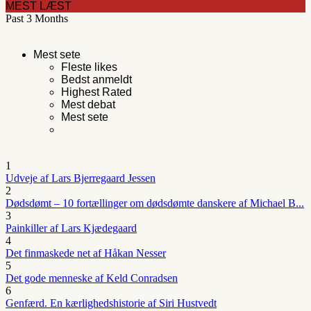
MEST LÆST
Past 3 Months
Mest sete
Fleste likes
Bedst anmeldt
Highest Rated
Mest debat
Mest sete
1
Udveje af Lars Bjerregaard Jessen
2
Dødsdømt – 10 fortællinger om dødsdømte danskere af Michael B...
3
Painkiller af Lars Kjædegaard
4
Det finmaskede net af Håkan Nesser
5
Det gode menneske af Keld Conradsen
6
Genfærd. En kærlighedshistorie af Siri Hustvedt