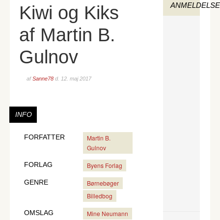
ANMELDELS
Kiwi og Kiks
af Martin B.
Gulnov
af
Sanne78
d.
12. maj 2017
INFO
FORFATTER
Martin B.
Gulnov
FORLAG
Byens Forlag
GENRE
Børnebøger
Billedbog
OMSLAG
Mine Neumann