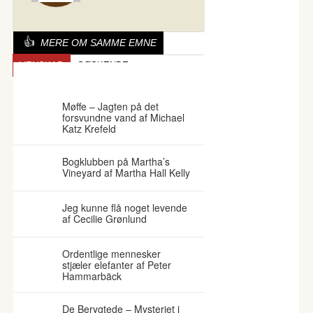
MERE OM SAMME EMNE
VENSKAB
SØSKENDE
SØSKENDEKÆRLIGHED
Møffe – Jagten på det
forsvundne vand af Michael
Katz Krefeld
Bogklubben på Martha’s
Vineyard af Martha Hall Kelly
Jeg kunne flå noget levende
af Cecilie Grønlund
Ordentlige mennesker
stjæler elefanter af Peter
Hammarbäck
De Berygtede – Mysteriet i