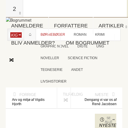
2
ANMELDERE
FORFATTERE
ARTIKLER
BØRNEBØGER
ROMAN
KRIMI
KIG
BLIV ANMELDER?
OM BOGRUMMET
GRAPHIC NOVEL
DIGTE
UNG
NOVELLER
SCIENCE FICTION
TEGNESERIE
ANDET
LIVSHISTORIER
TILFÆLDIG
FORRIGE
NÆSTE
Arv og miljø af Vigdis
Dengang vi var os af
Hjorth
René Jacobsen
SE
ALLE
NYESTE