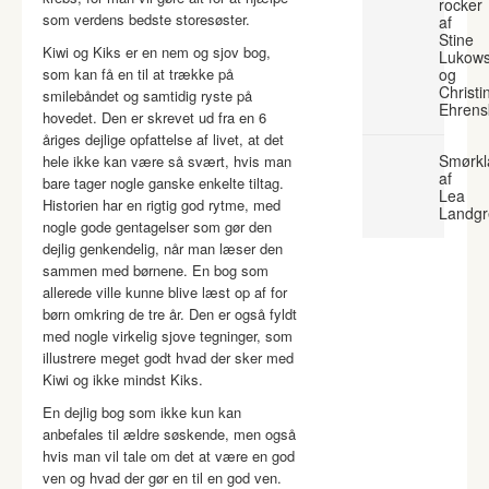
rocker
som verdens bedste storesøster.
af
Stine
Kiwi og Kiks er en nem og sjov bog,
Lukows
som kan få en til at trække på
og
Christi
smilebåndet og samtidig ryste på
Ehrens
hovedet. Den er skrevet ud fra en 6
åriges dejlige opfattelse af livet, at det
Smørkl
hele ikke kan være så svært, hvis man
af
bare tager nogle ganske enkelte tiltag.
Lea
Historien har en rigtig god rytme, med
Landgr
nogle gode gentagelser som gør den
dejlig genkendelig, når man læser den
sammen med børnene. En bog som
allerede ville kunne blive læst op af for
børn omkring de tre år. Den er også fyldt
med nogle virkelig sjove tegninger, som
illustrere meget godt hvad der sker med
Kiwi og ikke mindst Kiks.
En dejlig bog som ikke kun kan
anbefales til ældre søskende, men også
hvis man vil tale om det at være en god
ven og hvad der gør en til en god ven.