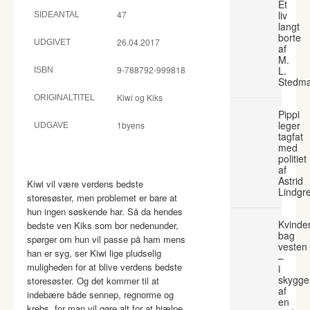
Et
47
liv
SIDEANTAL
langt
borte
26.04.2017
UDGIVET
af
M.
9-788792-999818
L.
ISBN
Stedm
Kiwi og Kiks
ORIGINALTITEL
Pippi
leger
1byens
UDGAVE
tagfat
med
politiet
af
Astrid
Kiwi vil være verdens bedste
Lindgr
storesøster, men problemet er bare at
hun ingen søskende har. Så da hendes
Kvinde
bedste ven Kiks som bor nedenunder,
bag
spørger om hun vil passe på ham mens
vesten
han er syg, ser Kiwi lige pludselig
–
muligheden for at blive verdens bedste
i
skygge
storesøster. Og det kommer til at
af
indebære både sennep, regnorme og
en
krebs, for man vil gøre alt for at hjælpe