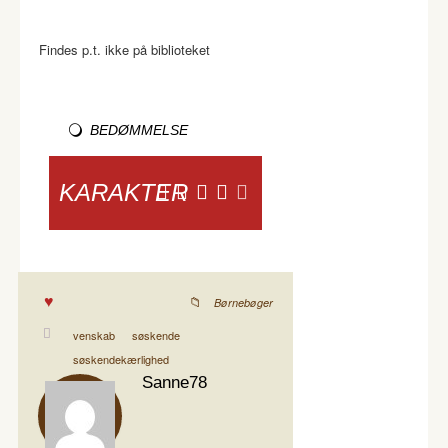
Findes p.t. ikke på biblioteket
BEDØMMELSE
KARAKTER
Børnebøger
venskab
søskende
søskendekærlighed
Sanne78