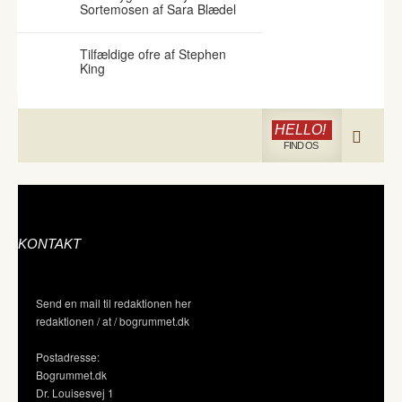
Sortemosen af Sara Blædel
Tilfældige ofre af Stephen
King
HELLO!
FIND OS
KONTAKT
Send en mail til redaktionen her
redaktionen / at / bogrummet.dk
Postadresse:
Bogrummet.dk
Dr. Louisesvej 1