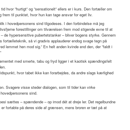
d hvor ”hurtigt” og ”sensationelt” ellers er i kurs. Den fortæller om
frem til punktet, hvor hun kan tage ansvar for eget liv.
blik i hovedpersonens sind tilgodeses. I den forbindelse må jeg
jerne forestillinger om tilværelsen frem mod stigende evne til at
ende – de hypersensitive pubertetstanker – bliver bogens styrke. Gennem
ns fortælleteknik, så vi gradvis applauderer endog svage tegn på
ved lemmet hen mod sig.” En helt anden kvinde end den, der ”faldt i
”
ementet med smerte, tabu og fryd ligger i et kaotisk spændingsfelt
den.
idspunkt, hvor tabet ikke kan forarbejdes, da andre slags kærlighed
. Svagere visse steder dialogen, som til tider kan virke
 i hovedpersonens sind.
poesi sættes – spændende – op imod dét at dreje ler. Det regelbundne
 er fortabte på deres side af grænsen, mens broren er tæt på at