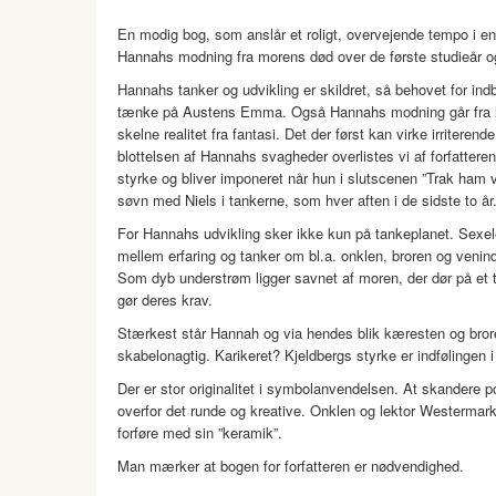
En modig bog, som anslår et roligt, overvejende tempo i en ti
Hannahs modning fra morens død over de første studieår og 
Hannahs tanker og udvikling er skildret, så behovet for ind
tænke på Austens Emma. Også Hannahs modning går fra livsf
skelne realitet fra fantasi. Det der først kan virke irriter
blottelsen af Hannahs svagheder overlistes vi af forfattere
styrke og bliver imponeret når hun i slutscenen ”Trak ham 
søvn med Niels i tankerne, som hver aften i de sidste to år.
For Hannahs udvikling sker ikke kun på tankeplanet. Sexel
mellem erfaring og tanker om bl.a. onklen, broren og venin
Som dyb understrøm ligger savnet af moren, der dør på et t
gør deres krav.
Stærkest står Hannah og via hendes blik kæresten og broren
skabelonagtig. Karikeret? Kjeldbergs styrke er indfølingen
Der er stor originalitet i symbolanvendelsen. At skandere 
overfor det runde og kreative. Onklen og lektor Westermark
forføre med sin ”keramik”.
Man mærker at bogen for forfatteren er nødvendighed.