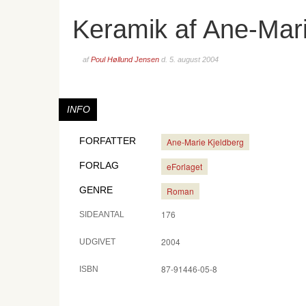
Keramik af Ane-Mari
af
Poul Høllund Jensen
d.
5. august 2004
INFO
FORFATTER
Ane-Marie Kjeldberg
FORLAG
eForlaget
GENRE
Roman
176
SIDEANTAL
2004
UDGIVET
87-91446-05-8
ISBN