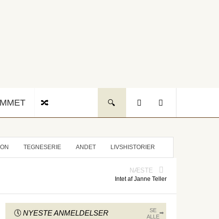
UMMET
ION
TEGNESERIE
ANDET
LIVSHISTORIER
NÆSTE
Intet af Janne Teller
SE
NYESTE ANMELDELSER
ALLE