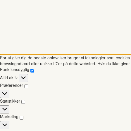
For at give dig de bedste oplevelser bruger vi teknologier som cookies t
browsingadfærd eller unikke ID'er på dette websted. Hvis du ikke giver 
Funktionsdygtig
Funktionsdygtig
Altid aktiv
Præferencer
Præferencer
Statistikker
Statistikker
Marketing
Marketing