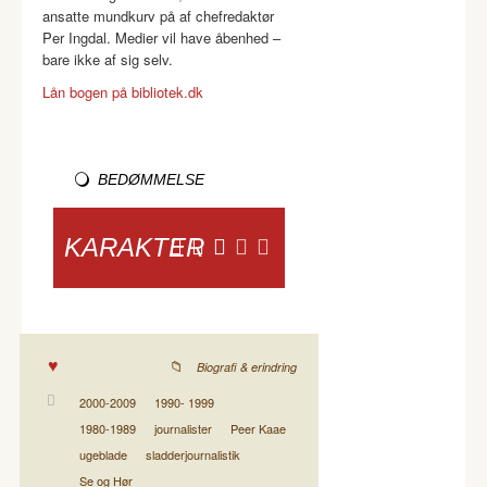
ansatte mundkurv på af chefredaktør
Per Ingdal. Medier vil have åbenhed –
bare ikke af sig selv.
Lån bogen på bibliotek.dk
BEDØMMELSE
KARAKTER
Biografi & erindring
2000-2009
1990- 1999
1980-1989
journalister
Peer Kaae
ugeblade
sladderjournalistik
Se og Hør