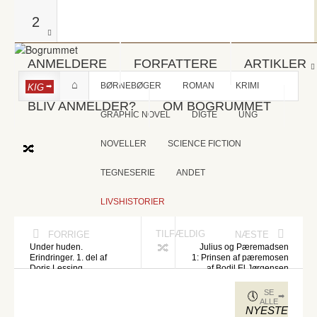
2
ANMELDERE
FORFATTERE
ARTIKLER
BØRNEBØGER
ROMAN
KRIMI
KIG
BLIV ANMELDER?
OM BOGRUMMET
GRAPHIC NOVEL
DIGTE
UNG
NOVELLER
SCIENCE FICTION
TEGNESERIE
ANDET
LIVSHISTORIER
TILFÆLDIG
FORRIGE
NÆSTE
Under huden.
Julius og Pæremadsen
Erindringer. 1. del af
1: Prinsen af pæremosen
Doris Lessing
af Bodil El Jørgensen
SE
ALLE
NYESTE