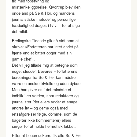
tid med topstyring og
mistænkeliggørelse. Qvortrup blev den
onde ånd på Se & Hør, og mandens
journalistiske metoder og personlige
hæderlighed drages i tvivl – for at sige
det mildt.
Berlingske Tidende gik så vidt som at
skrive: »Forfatteren har intet andet på
hjerte end et bittert opgør med sin
gamle chef«.
Det vil jeg tillade mig at betegne som
noget sludder. Bevares – forfatterens
beretninger fra Se & Hør kan måske
være en anelse trivielle og uden dybde.
Men han giver os i det mindste et
indblik i en verden, som redaktører og
journalister (der ellers ynder at snage i
andres liv – og gerne også med
retsafgørelser følge, domme, som de
bagefter ikke kommenterer) ellers
sørger for at holde hermetisk lukket.
Efter at bogen udkom, fik alle Se & Hør-