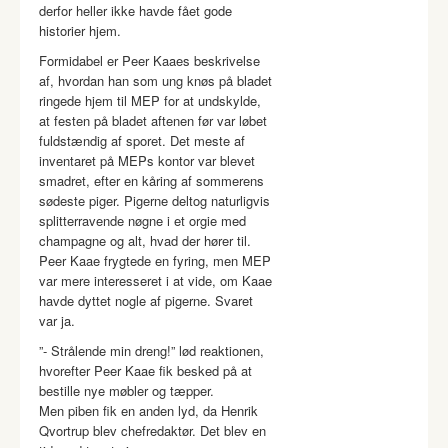
derfor heller ikke havde fået gode
historier hjem.
Formidabel er Peer Kaaes beskrivelse
af, hvordan han som ung knøs på bladet
ringede hjem til MEP for at undskylde,
at festen på bladet aftenen før var løbet
fuldstændig af sporet. Det meste af
inventaret på MEPs kontor var blevet
smadret, efter en kåring af sommerens
sødeste piger. Pigerne deltog naturligvis
splitterravende nøgne i et orgie med
champagne og alt, hvad der hører til.
Peer Kaae frygtede en fyring, men MEP
var mere interesseret i at vide, om Kaae
havde dyttet nogle af pigerne. Svaret
var ja.
”- Strålende min dreng!” lød reaktionen,
hvorefter Peer Kaae fik besked på at
bestille nye møbler og tæpper.
Men piben fik en anden lyd, da Henrik
Qvortrup blev chefredaktør. Det blev en