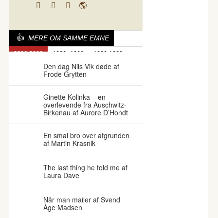
MERE OM SAMME EMNE
2000-2009
1990- 1999
1980-1989
Den dag Nils Vik døde af
Frode Grytten
Ginette Kolinka – en
overlevende fra Auschwitz-
Birkenau af Aurore D’Hondt
En smal bro over afgrunden
af Martin Krasnik
The last thing he told me af
Laura Dave
Når man mailer af Svend
Åge Madsen