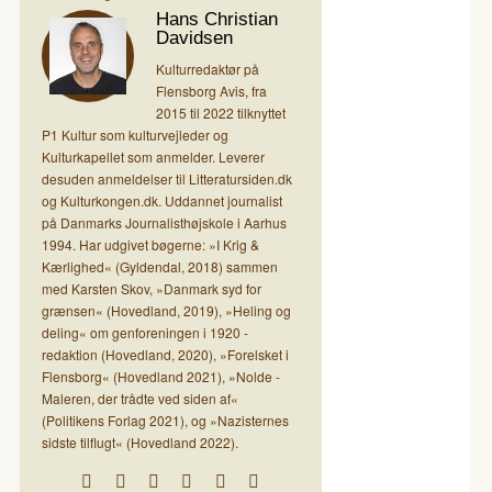
Hans Christian
Davidsen
Kulturredaktør på
Flensborg Avis, fra
2015 til 2022 tilknyttet
P1 Kultur som kulturvejleder og
Kulturkapellet som anmelder. Leverer
desuden anmeldelser til Litteratursiden.dk
og Kulturkongen.dk. Uddannet journalist
på Danmarks Journalisthøjskole i Aarhus
1994. Har udgivet bøgerne: »I Krig &
Kærlighed« (Gyldendal, 2018) sammen
med Karsten Skov, »Danmark syd for
grænsen« (Hovedland, 2019), »Heling og
deling« om genforeningen i 1920 -
redaktion (Hovedland, 2020), »Forelsket i
Flensborg« (Hovedland 2021), »Nolde -
Maleren, der trådte ved siden af«
(Politikens Forlag 2021), og »Nazisternes
sidste tilflugt« (Hovedland 2022).