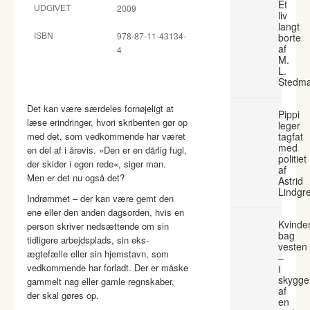
Et
2009
UDGIVET
liv
langt
978-87-11-43134-
borte
ISBN
af
4
M.
L.
Stedm
Det kan være særdeles fornøjeligt at
Pippi
læse erindringer, hvori skribenten gør op
leger
med det, som vedkommende har været
tagfat
med
en del af i årevis. »Den er en dårlig fugl,
politiet
der skider i egen rede«, siger man.
af
Men er det nu også det?
Astrid
Lindgr
Indrømmet – der kan være gemt den
ene eller den anden dagsorden, hvis en
Kvinde
person skriver nedsættende om sin
bag
tidligere arbejdsplads, sin eks-
vesten
ægtefælle eller sin hjemstavn, som
–
vedkommende har forladt. Der er måske
i
skygge
gammelt nag eller gamle regnskaber,
af
der skal gøres op.
en