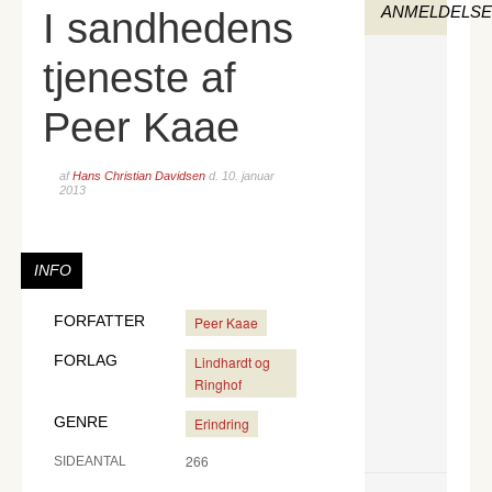
ANMELDELS
I sandhedens
tjeneste af
Peer Kaae
af
Hans Christian Davidsen
d.
10. januar
2013
INFO
FORFATTER
Peer Kaae
FORLAG
Lindhardt og
Ringhof
GENRE
Erindring
266
SIDEANTAL