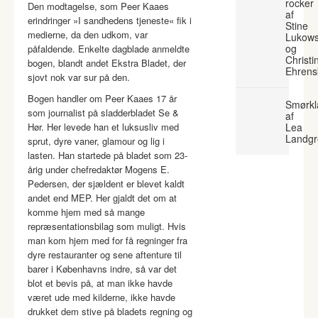
rocker
Den modtagelse, som Peer Kaaes
af
erindringer »I sandhedens tjeneste« fik i
Stine
medierne, da den udkom, var
Lukows
og
påfaldende. Enkelte dagblade anmeldte
Christi
bogen, blandt andet Ekstra Bladet, der
Ehrens
sjovt nok var sur på den.
Bogen handler om Peer Kaaes 17 år
Smørkl
som journalist på sladderbladet Se &
af
Hør. Her levede han et luksusliv med
Lea
Landgr
sprut, dyre vaner, glamour og lig i
lasten. Han startede på bladet som 23-
årig under chefredaktør Mogens E.
Pedersen, der sjældent er blevet kaldt
andet end MEP. Her gjaldt det om at
komme hjem med så mange
repræsentationsbilag som muligt. Hvis
man kom hjem med for få regninger fra
dyre restauranter og sene aftenture til
barer i Københavns indre, så var det
blot et bevis på, at man ikke havde
været ude med kilderne, ikke havde
drukket dem stive på bladets regning og