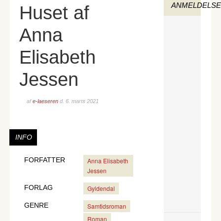
ANMELDELS
Huset af
Anna
Elisabeth
Jessen
af
e-laeseren
d.
6. marts 2021
INFO
FORFATTER
Anna Elisabeth
Jessen
FORLAG
Gyldendal
GENRE
Samtidsroman
Roman