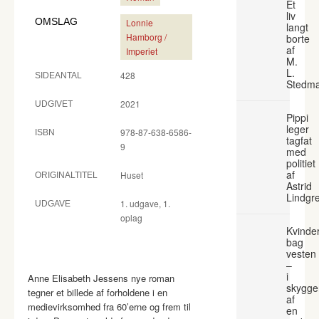
Et
liv
OMSLAG
Lonnie
langt
Hamborg /
borte
af
Imperiet
M.
L.
428
SIDEANTAL
Stedm
2021
UDGIVET
Pippi
leger
978-87-638-6586-
ISBN
tagfat
9
med
politiet
af
Huset
ORIGINALTITEL
Astrid
Lindgr
1. udgave, 1.
UDGAVE
oplag
Kvinde
bag
vesten
–
i
Anne Elisabeth Jessens nye roman
skygge
tegner et billede af forholdene i en
af
medievirksomhed fra 60’erne og frem til
en