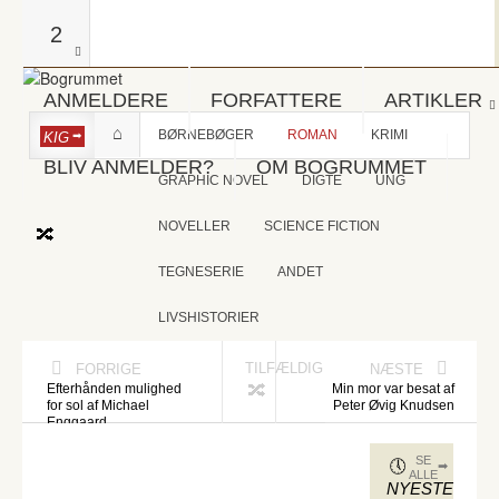
2
ANMELDERE
FORFATTERE
ARTIKLER
BØRNEBØGER
ROMAN
KRIMI
KIG
BLIV ANMELDER?
OM BOGRUMMET
GRAPHIC NOVEL
DIGTE
UNG
NOVELLER
SCIENCE FICTION
TEGNESERIE
ANDET
LIVSHISTORIER
TILFÆLDIG
FORRIGE
NÆSTE
Efterhånden mulighed
Min mor var besat af
for sol af Michael
Peter Øvig Knudsen
Enggaard
SE
ALLE
NYESTE