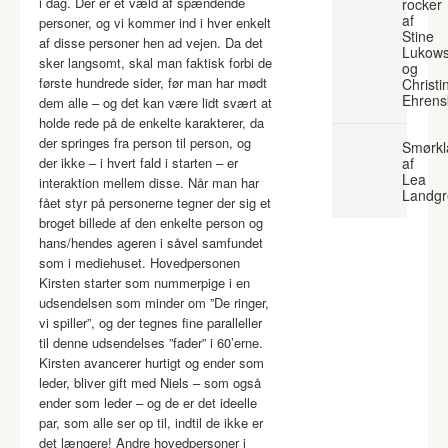
i dag. Der er et væld af spændende
rocker
af
personer, og vi kommer ind i hver enkelt
Stine
af disse personer hen ad vejen. Da det
Lukows
sker langsomt, skal man faktisk forbi de
og
første hundrede sider, før man har mødt
Christi
Ehrens
dem alle – og det kan være lidt svært at
holde rede på de enkelte karakterer, da
der springes fra person til person, og
Smørkl
der ikke – i hvert fald i starten – er
af
Lea
interaktion mellem disse. Når man har
Landgr
fået styr på personerne tegner der sig et
broget billede af den enkelte person og
hans/hendes ageren i såvel samfundet
som i mediehuset. Hovedpersonen
Kirsten starter som nummerpige i en
udsendelsen som minder om ”De ringer,
vi spiller”, og der tegnes fine paralleller
til denne udsendelses ”fader” i 60’erne.
Kirsten avancerer hurtigt og ender som
leder, bliver gift med Niels – som også
ender som leder – og de er det ideelle
par, som alle ser op til, indtil de ikke er
det længere! Andre hovedpersoner i