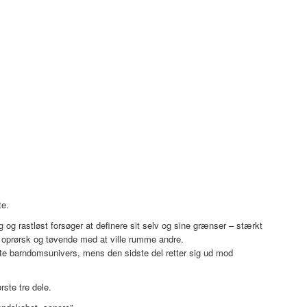
te.
g og rastløst forsøger at definere sit selv og sine grænser – stærkt
t oprørsk og tøvende med at ville rumme andre.
dte barndomsunivers, mens den sidste del retter sig ud mod
rste tre dele.