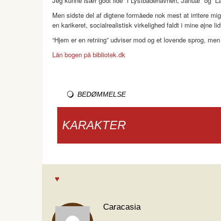
Jeg kunne især godt lide “I Lystbådehavnen, Januar” og “L
Men sidste del af digtene formåede nok mest at irritere mi
en karikeret, socialrealistisk virkelighed faldt i mine øjne li
“Hjem er en retning” udviser mod og et lovende sprog, men 
Lån bogen på bibliotek.dk
BEDØMMELSE
KARAKTER
Caracasia