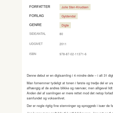
FORFATTER
Julie Sten-Knudsen
FORLAG
Gyldendal
GENRE
Digte
80
SIDEANTAL
2011
UDGIVET
978-87-02-11371-6
ISBN
Denne debut er en digtsamling i 4 mindre dele – i alt 31 dig
Man fornemmer tydeligt at tonen i første og tredje del er un
afhængig af de andres blikke og nærvær, men alligevel lid
Anden del af samlingen er mere rettet mod det netop forla
samfundet og voksenlivet.
Der er nogle rigtig fine stemninger og sproggreb i især de fø