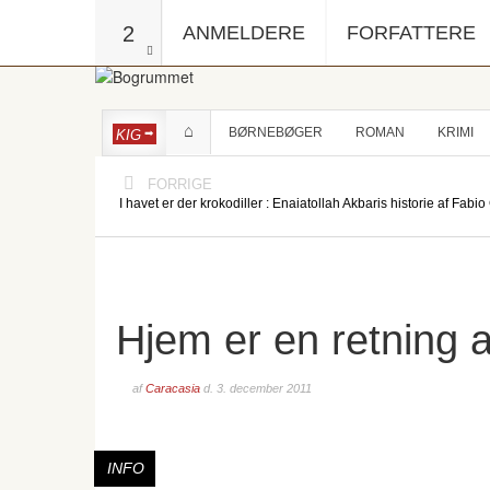
2
ANMELDERE
FORFATTERE
BØRNEBØGER
ROMAN
KRIMI
KIG
FORRIGE
I havet er der krokodiller : Enaiatollah Akbaris historie af Fabi
Hjem er en retning 
af
Caracasia
d.
3. december 2011
INFO