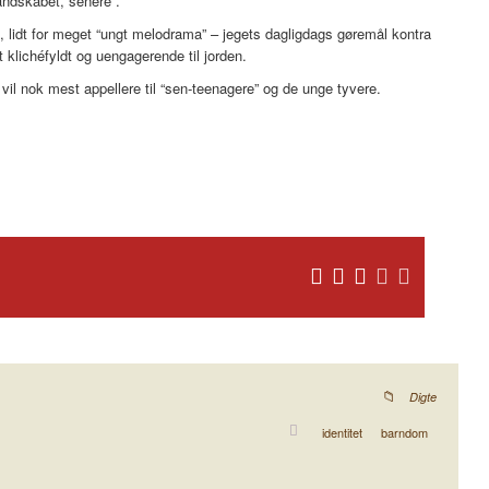
andskabet, senere”.
g, lidt for meget “ungt melodrama” – jegets dagligdags gøremål kontra
dt klichéfyldt og uengagerende til jorden.
vil nok mest appellere til “sen-teenagere” og de unge tyvere.
Digte
identitet
barndom