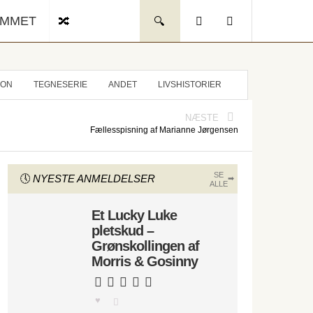
UMMET
ION
TEGNESERIE
ANDET
LIVSHISTORIER
NÆSTE
Fællesspisning af Marianne Jørgensen
SE
NYESTE ANMELDELSER
ALLE
Et Lucky Luke
pletskud –
Grønskollingen af
Morris & Gosinny