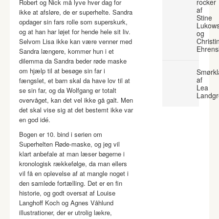
rocker
Robert og Nick må lyve hver dag for
af
ikke at afsløre, de er superhelte. Sandra
Stine
opdager sin fars rolle som superskurk,
Lukows
og at han har løjet for hende hele sit liv.
og
Christi
Selvom Lisa ikke kan være venner med
Ehrens
Sandra længere, kommer hun i et
dilemma da Sandra beder røde maske
om hjælp til at besøge sin far i
Smørkl
af
fængslet, et barn skal da have lov til at
Lea
se sin far, og da Wolfgang er totalt
Landgr
overvåget, kan det vel ikke gå galt. Men
det skal vise sig at det bestemt ikke var
en god idé.
Bogen er 10. bind i serien om
Superhelten Røde-maske, og jeg vil
klart anbefale at man læser bøgerne i
kronologisk rækkefølge, da man ellers
vil få en oplevelse af at mangle noget i
den samlede fortælling. Det er en fin
historie, og godt oversat af Louise
Langhoff Koch og Agnes Våhlund
illustrationer, der er utrolig lækre,