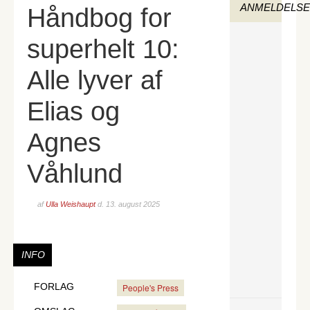
ANMELDELS
Håndbog for
superhelt 10:
Alle lyver af
Elias og
Agnes
Våhlund
af
Ulla Weishaupt
d.
13. august 2025
INFO
FORLAG
People's Press