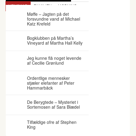
VENSKAB
FAMILIEN
MOBNING
Møffe – Jagten på det
forsvundne vand af Michael
Katz Krefeld
Bogklubben på Martha’s
Vineyard af Martha Hall Kelly
Jeg kunne flå noget levende
af Cecilie Grønlund
Ordentlige mennesker
stjæler elefanter af Peter
Hammarbäck
De Berygtede – Mysteriet i
Sortemosen af Sara Blædel
Tilfældige ofre af Stephen
King