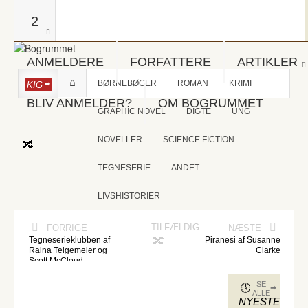
2
ANMELDERE
FORFATTERE
ARTIKLER
BØRNEBØGER
ROMAN
KRIMI
KIG
BLIV ANMELDER?
OM BOGRUMMET
GRAPHIC NOVEL
DIGTE
UNG
NOVELLER
SCIENCE FICTION
TEGNESERIE
ANDET
LIVSHISTORIER
TILFÆLDIG
FORRIGE
NÆSTE
Tegneserieklubben af
Piranesi af Susanne
Raina Telgemeier og
Clarke
Scott McCloud
SE
ALLE
NYESTE