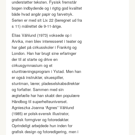
understøtter teksten. Fysisk fremstår
bogen indbydende og i rigtig god kvalitet
både hvad angår papir og farvetryk.
Serien er med sit Lix 22 (beregnet ud fra
s 11) målrettet de 9-11-årige.
Elias Våhlund (1973) voksede op i
Arvika, men blev interesseret i teater og
har gået på cirkusskoler i Frankrig og
London. Han har brugt sine erfaringer
der til at starte og drive en
cirkusgymnasium og et
stunttræningsprogram i Ystad. Men han
er også instruktør, skuespiller,
stuntman, lærer, pladeselskabsdirektør
og forfatter. Sammen med sin
ægtefælle har han skabt den populære
Håndbog til superhelteuniverset.
Agnieszka Joanna “Agnes” Våhlund
(1985) er polsk-svensk illustrator,
grafisk formgiver og fotoredaktør.
Oprindeligt arbejdede hun inden for
grafisk design og fotoredigering, men i