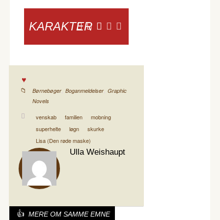
KARAKTER
,
,
Børnebøger
Boganmeldelser
Graphic
Novels
venskab
familien
mobning
superhelte
løgn
skurke
Lisa (Den røde maske)
Ulla Weishaupt
MERE OM SAMME EMNE