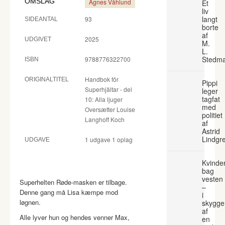
OMSLAG
Agnes Våhlund
Et
liv
langt
93
SIDEANTAL
borte
af
2025
UDGIVET
M.
L.
Stedm
9788776322700
ISBN
Handbok för
ORIGINALTITEL
Pippi
Superhjältar - del
leger
tagfat
10: Alla ljuger
med
Oversætter Louise
politiet
Langhoff Koch
af
Astrid
Lindgr
1 udgave 1 oplag
UDGAVE
Kvinde
bag
vesten
Superhelten Røde-masken er tilbage.
–
Denne gang må Lisa kæmpe mod
i
løgnen.
skygge
af
Alle lyver hun og hendes venner Max,
en