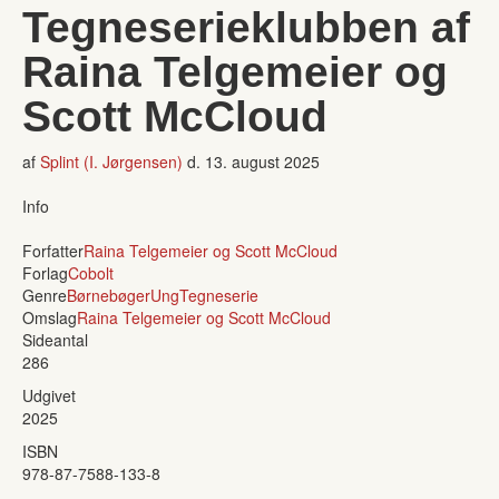
Tegneserieklubben af
Raina Telgemeier og
Scott McCloud
af
Splint (I. Jørgensen)
d.
13. august 2025
Info
Forfatter
Raina Telgemeier og Scott McCloud
Forlag
Cobolt
Genre
Børnebøger
Ung
Tegneserie
Omslag
Raina Telgemeier og Scott McCloud
Sideantal
286
Udgivet
2025
ISBN
978-87-7588-133-8