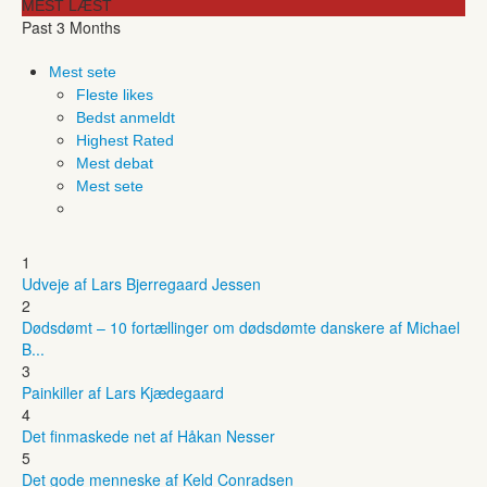
MEST LÆST
Past 3 Months
Mest sete
Fleste likes
Bedst anmeldt
Highest Rated
Mest debat
Mest sete
1
Udveje af Lars Bjerregaard Jessen
2
Dødsdømt – 10 fortællinger om dødsdømte danskere af Michael
B...
3
Painkiller af Lars Kjædegaard
4
Det finmaskede net af Håkan Nesser
5
Det gode menneske af Keld Conradsen