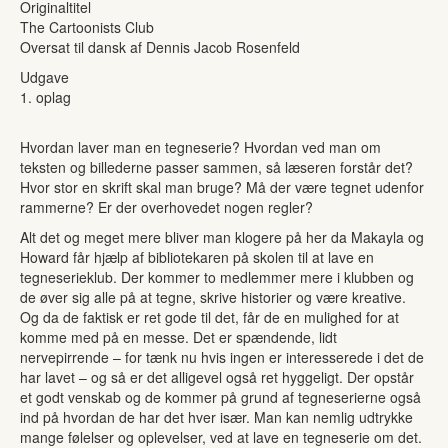
Originaltitel
The Cartoonists Club
Oversat til dansk af Dennis Jacob Rosenfeld
Udgave
1. oplag
Hvordan laver man en tegneserie? Hvordan ved man om
teksten og billederne passer sammen, så læseren forstår det?
Hvor stor en skrift skal man bruge? Må der være tegnet udenfor
rammerne? Er der overhovedet nogen regler?
Alt det og meget mere bliver man klogere på her da Makayla og
Howard får hjælp af bibliotekaren på skolen til at lave en
tegneserieklub. Der kommer to medlemmer mere i klubben og
de øver sig alle på at tegne, skrive historier og være kreative.
Og da de faktisk er ret gode til det, får de en mulighed for at
komme med på en messe. Det er spændende, lidt
nervepirrende – for tænk nu hvis ingen er interesserede i det de
har lavet – og så er det alligevel også ret hyggeligt. Der opstår
et godt venskab og de kommer på grund af tegneserierne også
ind på hvordan de har det hver især. Man kan nemlig udtrykke
mange følelser og oplevelser, ved at lave en tegneserie om det.