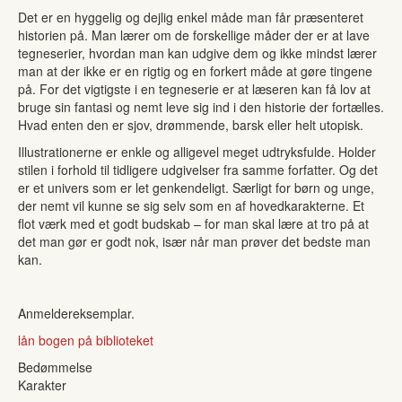
Det er en hyggelig og dejlig enkel måde man får præsenteret
historien på. Man lærer om de forskellige måder der er at lave
tegneserier, hvordan man kan udgive dem og ikke mindst lærer
man at der ikke er en rigtig og en forkert måde at gøre tingene
på. For det vigtigste i en tegneserie er at læseren kan få lov at
bruge sin fantasi og nemt leve sig ind i den historie der fortælles.
Hvad enten den er sjov, drømmende, barsk eller helt utopisk.
Illustrationerne er enkle og alligevel meget udtryksfulde. Holder
stilen i forhold til tidligere udgivelser fra samme forfatter. Og det
er et univers som er let genkendeligt. Særligt for børn og unge,
der nemt vil kunne se sig selv som en af hovedkarakterne. Et
flot værk med et godt budskab – for man skal lære at tro på at
det man gør er godt nok, især når man prøver det bedste man
kan.
Anmeldereksemplar.
lån bogen på biblioteket
Bedømmelse
Karakter