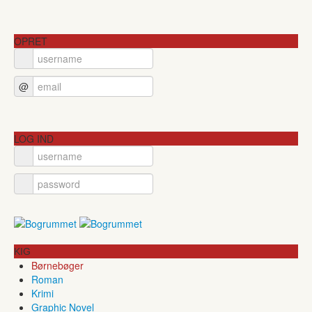
OPRET
@
LOG IND
KIG
Børnebøger
Roman
Krimi
Graphic Novel