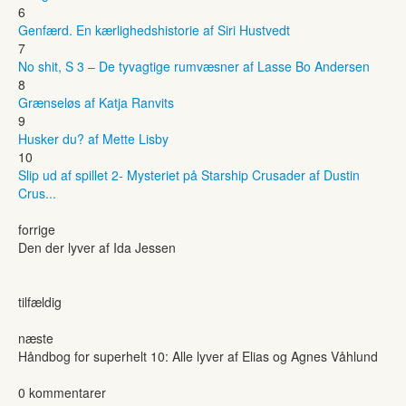
6
Genfærd. En kærlighedshistorie af Siri Hustvedt
7
No shit, S 3 – De tyvagtige rumvæsner af Lasse Bo Andersen
8
Grænseløs af Katja Ranvits
9
Husker du? af Mette Lisby
10
Slip ud af spillet 2- Mysteriet på Starship Crusader af Dustin
Crus...
forrige
Den der lyver af Ida Jessen
tilfældig
næste
Håndbog for superhelt 10: Alle lyver af Elias og Agnes Våhlund
0 kommentarer