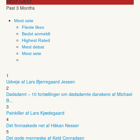
MEST LÆST
Past 3 Months
Mest sete
Fleste likes
Bedst anmeldt
Highest Rated
Mest debat
Mest sete
1
Udveje af Lars Bjerregaard Jessen
2
Dødsdømt – 10 fortællinger om dødsdømte danskere af Michael
B...
3
Painkiller af Lars Kjædegaard
4
Det finmaskede net af Håkan Nesser
5
Det gode menneske af Keld Conradsen