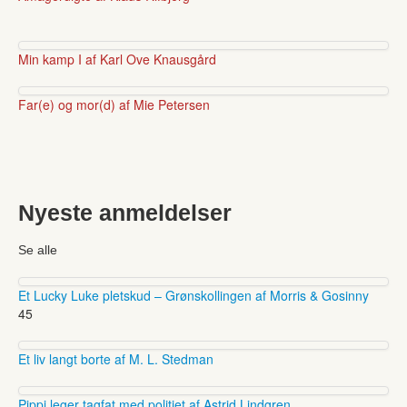
Min kamp I af Karl Ove Knausgård
Far(e) og mor(d) af Mie Petersen
Nyeste anmeldelser
Se alle
Et Lucky Luke pletskud – Grønskollingen af Morris & Gosinny
45
Et liv langt borte af M. L. Stedman
Pippi leger tagfat med politiet af Astrid Lindgren