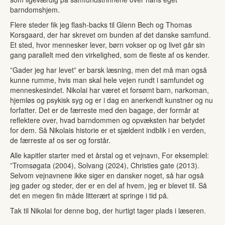
barndomshjem.
Flere steder fik jeg flash-backs til Glenn Bech og Thomas
Korsgaard, der har skrevet om bunden af det danske samfund.
Et sted, hvor mennesker lever, børn vokser op og livet går sin
gang parallelt med den virkelighed, som de fleste af os kender.
”Gader jeg har levet” er barsk læsning, men det må man også
kunne rumme, hvis man skal hele vejen rundt i samfundet og
menneskesindet. Nikolai har været et forsømt barn, narkoman,
hjemløs og psykisk syg og er i dag en anerkendt kunstner og nu
forfatter. Det er de færreste med den bagage, der formår at
reflektere over, hvad barndommen og opvæksten har betydet
for dem. Så Nikolais historie er et sjældent indblik i en verden,
de færreste af os ser og forstår.
Alle kapitler starter med et årstal og et vejnavn, For eksemplel:
”Tromsøgata (2004), Solvang (2024), Christies gate (2013).
Selvom vejnavnene ikke siger en dansker noget, så har også
jeg gader og steder, der er en del af hvem, jeg er blevet til. Så
det en megen fin måde litterært at springe i tid på.
Tak til Nikolai for denne bog, der hurtigt tager plads i læseren.