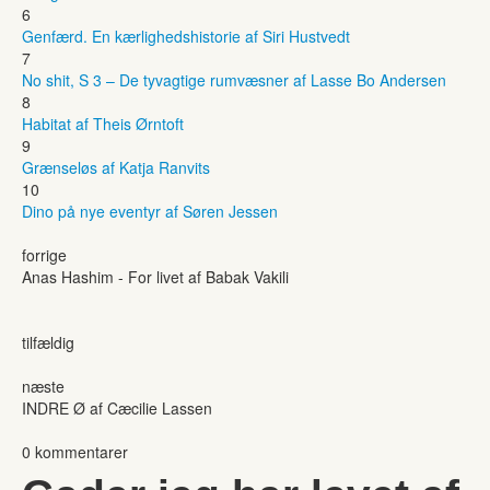
6
Genfærd. En kærlighedshistorie af Siri Hustvedt
7
No shit, S 3 – De tyvagtige rumvæsner af Lasse Bo Andersen
8
Habitat af Theis Ørntoft
9
Grænseløs af Katja Ranvits
10
Dino på nye eventyr af Søren Jessen
forrige
Anas Hashim - For livet af Babak Vakili
tilfældig
næste
INDRE Ø af Cæcilie Lassen
0 kommentarer