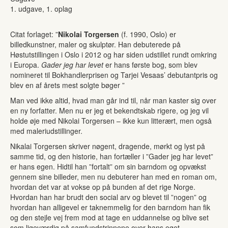
1. udgave, 1. oplag
Citat forlaget: ”
Nikolai Torgersen
(f. 1990, Oslo) er
billedkunstner, maler og skulptør. Han debuterede på
Høstutstillingen i Oslo i 2012 og har siden udstillet rundt omkring
i Europa.
Gader jeg har levet
er hans første bog, som blev
nomineret til Bokhandler­prisen og Tarjei Vesaas’ debutantpris og
blev en af årets mest solgte bøger ”
Man ved ikke altid, hvad man går ind til, når man kaster sig over
en ny forfatter. Men nu er jeg et bekendtskab rigere, og jeg vil
holde øje med Nikolai Torgersen – ikke kun litterært, men også
med maleriudstillinger.
Nikalai Torgersen skriver nøgent, dragende, mørkt og lyst på
samme tid, og den historie, han fortæller i ”Gader jeg har levet”
er hans egen. Hidtil han ”fortalt” om sin barndom og opvækst
gennem sine billeder, men nu debuterer han med en roman om,
hvordan det var at vokse op på bunden af det rige Norge.
Hvordan han har brudt den social arv og blevet til ”nogen” og
hvordan han alligevel er taknemmelig for den barndom han fik
og den stejle vej frem mod at tage en uddannelse og blive set
som ligeværdig på samfundstrinnene over hans eget