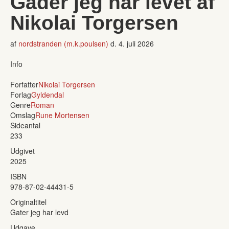
Gader jeg har levet af
Nikolai Torgersen
af
nordstranden (m.k.poulsen)
d.
4. juli 2026
Info
Forfatter
Nikolai Torgersen
Forlag
Gyldendal
Genre
Roman
Omslag
Rune Mortensen
Sideantal
233
Udgivet
2025
ISBN
978-87-02-44431-5
Originaltitel
Gater jeg har levd
Udgave