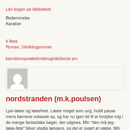
Lån bogen på biblioteket
Bedømmelse
Karakter
0 likes
Roman
,
Udviklingsroman
barndom
opvækst
misbrug
håb
Social arv
nordstranden (m.k.poulsen)
Lyst-læser og læsehest. Læste meget som ung, holdt pause
mens børnene voksede op, og har nu igen tid til at fordybe mig i
de mange fantastiske bøger, der udgives. Min "den-må-jeg-
læse-liste" bliver stadig længere, og det er svært at vælge. Min