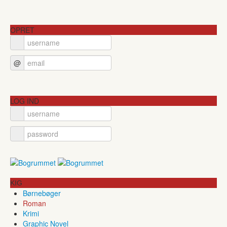
OPRET
@
LOG IND
KIG
Børnebøger
Roman
Krimi
Graphic Novel