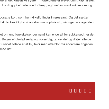
nåde af det kinesiske system. Forældrene er blevet dømt kapitalister,
en. Hos Jingqui er føden derfor knap, og hver en mønt må vendes og
odsatte køn, som hun virkelig finder interessant. Og det sætter
listisk tanke? Og hvordan skal man opføre sig, så ingen opdager den
et om ung forelskelse, der nemt kan ende alt for sukkersødt, er det
ogen er utroligt ærlig og troværdig, og vender og drejer alle de
 usødet billede af et liv, hvor man ofte blot må acceptere tingenen
 med det.