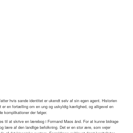
tter hvis sande identitet er ukendt selv af sin egen agent. Historien
et er en fortælling om en ung og uskyldig kærlighed, og alligevel en
e komplikationer der følger.
es til at skrive en lærebog i Formand Maos ånd. For at kunne bidrage
og lære af den landlige befolkning. Det er en stor ære, som vejer