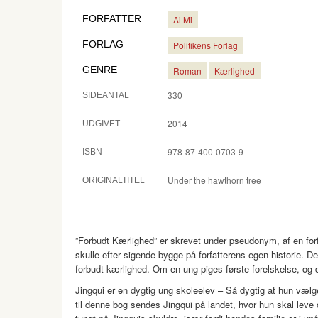
FORFATTER
Ai Mi
FORLAG
Politikens Forlag
GENRE
Roman
Kærlighed
330
SIDEANTAL
2014
UDGIVET
978-87-400-0703-9
ISBN
Under the hawthorn tree
ORIGINALTITEL
”Forbudt Kærlighed” er skrevet under pseudonym, af en forfa
skulle efter sigende bygge på forfatterens egen historie. D
forbudt kærlighed. Om en ung piges første forelskelse, og d
Jingqui er en dygtig ung skoleelev – Så dygtig at hun vælg
til denne bog sendes Jingqui på landet, hvor hun skal leve 