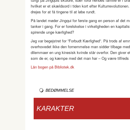
tungt på Jingquis skuldre, især fordi hendes familie er i u
hvilket er et skældsord i tiden kort efter Kulturrevolution
drejes for at få tingene til at løbe rundt.
På landet møder Jingqui for første gang en person af det m
tanker i gang. For er forelskelse i virkeligheden en kapita
spirende unge kærlighed?
Jeg var begejstret for ”Forbudt Kærlighed”. På trods af emn
overhovedet ikke den fornemmelse man sidder tilbage med. B
dilemmaer en ung kinesisk kvinde står overfor. Den giver et
som de er, og kæmpe med det man har – Og være tilfreds
Lån bogen på Bibliotek.dk
BEDØMMELSE
KARAKTER