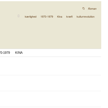
Roman
kærlighed
1970-1979
Kina
kræft
kulturrevolution
70-1979
KINA