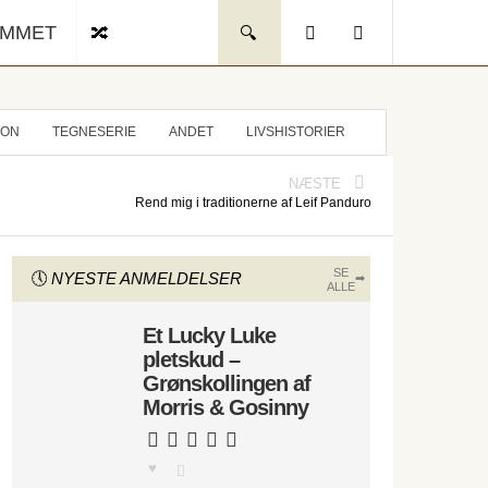
UMMET
ION
TEGNESERIE
ANDET
LIVSHISTORIER
NÆSTE
Rend mig i traditionerne af Leif Panduro
SE
NYESTE ANMELDELSER
ALLE
Et Lucky Luke
pletskud –
Grønskollingen af
Morris & Gosinny