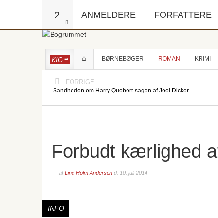
2
ANMELDERE
FORFATTERE
BØRNEBØGER
ROMAN
KRIMI
KIG
FORRIGE
Sandheden om Harry Quebert-sagen af Jöel Dicker
Forbudt kærlighed af
af
Line Holm Andersen
d.
10. juli 2014
INFO