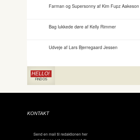
Farman og Supersonny af Kim Fupz Aakeson o
Bag lukkede døre af Kelly Rimmer
Udveje af Lars Bjerregaard Jessen
HELLO!
FIND OS
KONTAKT
Send en mail til redaktionen her