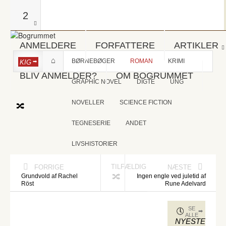
2
ANMELDERE
FORFATTERE
ARTIKLER
BØRNEBØGER
ROMAN
KRIMI
KIG
BLIV ANMELDER?
OM BOGRUMMET
GRAPHIC NOVEL
DIGTE
UNG
NOVELLER
SCIENCE FICTION
TEGNESERIE
ANDET
LIVSHISTORIER
TILFÆLDIG
FORRIGE
NÆSTE
Grundvold af Rachel
Ingen engle ved juletid af
Röst
Rune Adelvard
SE
ALLE
NYESTE