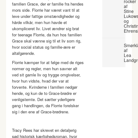
rocker
familien Grace, der er familie fra hendes
af
mors side. Florrie har været vant til at
Stine
Lukows
leve under fattige omstændigheder og
og
hårde vilkår, men hun havde et
Christi
ukompliceret liv. Livet ændrer sig brat
Ehrens
for teenage Florrie, da hun hos familien
Grace skal vænne sig til et liv som rig,
Smørkl
hvor social status og familie-ære er
af
altafgørende.
Lea
Landgr
Florrie kæmper for at følge med de riges
normer og regler, men hun savner alt
ved sit gamle liv og trygge omgivelser,
hvor hun vidste, hvad der var at
forvente. Kvinderne i familien nedgør
hende, og kun de to Grace-brødre er
venligstemte. Det sætter yderligere
gang i handlingen, da Florrie forelsker
sig i den ene af Grace-brødrene.
Tracy Rees har skrevet en detaljerig
sød historisk kærlighedsroman, hvor