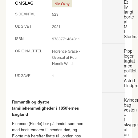
Et
OMSLAG
Nic Oxby
liv
langt
523
SIDEANTAL
borte
af
M.
2021
UDGIVET
L.
Stedm
9788771484311
ISBN
Pippi
Florence Grace -
ORIGINALTITEL
leger
Oversat af Poul
tagfat
Henrik Westh
med
politiet
af
1.
UDGAVE
Astrid
Lindgr
Kvinde
Romantik og dystre
bag
familiehemmeligheder i 1850’ernes
vesten
England
–
i
Florence (Florrie) bor på landet sammen
skygge
af
med bedstemoren til hendes død, og
en
Florrie må herefter flytte til London hos