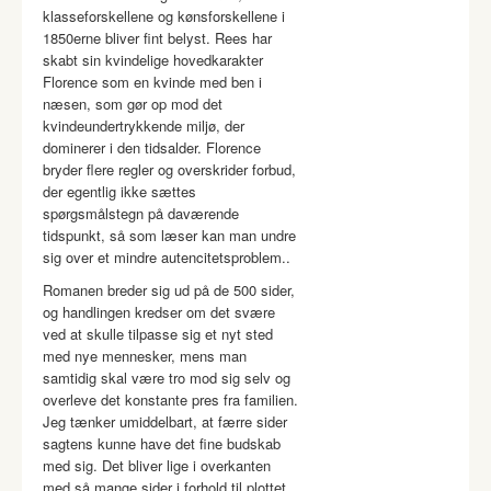
klasseforskellene og kønsforskellene i
1850erne bliver fint belyst. Rees har
skabt sin kvindelige hovedkarakter
Florence som en kvinde med ben i
næsen, som gør op mod det
kvindeundertrykkende miljø, der
dominerer i den tidsalder. Florence
bryder flere regler og overskrider forbud,
der egentlig ikke sættes
spørgsmålstegn på daværende
tidspunkt, så som læser kan man undre
sig over et mindre autencitetsproblem..
Romanen breder sig ud på de 500 sider,
og handlingen kredser om det svære
ved at skulle tilpasse sig et nyt sted
med nye mennesker, mens man
samtidig skal være tro mod sig selv og
overleve det konstante pres fra familien.
Jeg tænker umiddelbart, at færre sider
sagtens kunne have det fine budskab
med sig. Det bliver lige i overkanten
med så mange sider i forhold til plottet