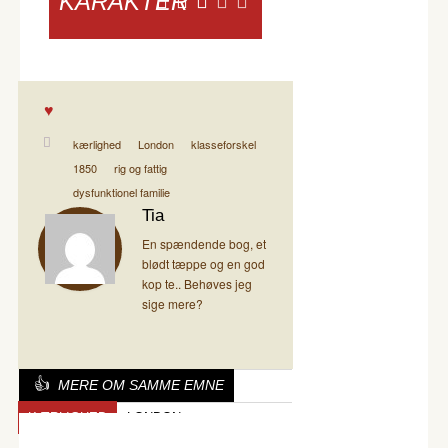
KARAKTER
kærlighed
London
klasseforskel
1850
rig og fattig
dysfunktionel familie
Tia
En spændende bog, et
blødt tæppe og en god
kop te.. Behøves jeg
sige mere?
MERE OM SAMME EMNE
KÆRLIGHED
LONDON