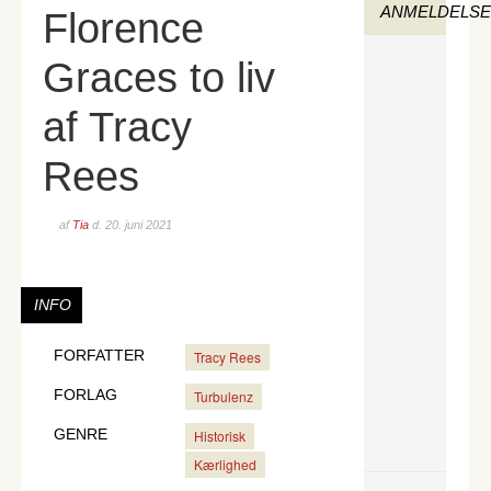
ANMELDELS
Florence
Graces to liv
af Tracy
Rees
af
Tia
d.
20. juni 2021
INFO
FORFATTER
Tracy Rees
FORLAG
Turbulenz
GENRE
Historisk
Kærlighed