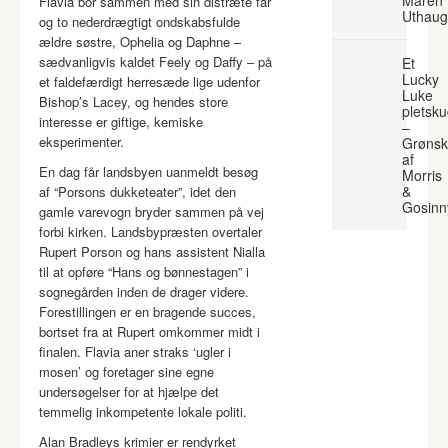
Maren
Flavia bor sammen med sin distræte far
Uthaug
og to nederdrægtigt ondskabsfulde
ældre søstre, Ophelia og Daphne –
sædvanligvis kaldet Feely og Daffy – på
Et
Lucky
et faldefærdigt herresæde lige udenfor
Luke
Bishop’s Lacey, og hendes store
pletsk
interesse er giftige, kemiske
–
eksperimenter.
Grønsk
af
En dag får landsbyen uanmeldt besøg
Morris
&
af “Porsons dukketeater”, idet den
Gosinn
gamle varevogn bryder sammen på vej
forbi kirken. Landsbypræsten overtaler
Rupert Porson og hans assistent Nialla
til at opføre “Hans og bønnestagen” i
sognegården inden de drager videre.
Forestillingen er en bragende succes,
bortset fra at Rupert omkommer midt i
finalen. Flavia aner straks ‘ugler i
mosen’ og foretager sine egne
undersøgelser for at hjælpe det
temmelig inkompetente lokale politi.
Alan Bradleys krimier er rendyrket