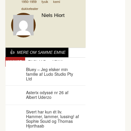
1950-1959
fysik
kemi
dukketeater
Niels Hiort
MERE OM SAMME EMNE
HUMOR
ENGLAND
KRIMI
Bluey – Jeg elsker min
familie af Ludo Studio Pty
Ltd
Asterix odyssé nr 26 af
Albert Uderzo
Sivert har kun ét liv.
Hammer, lammer, lussing! af
Sophie Souid og Thomas
Hjorthaab