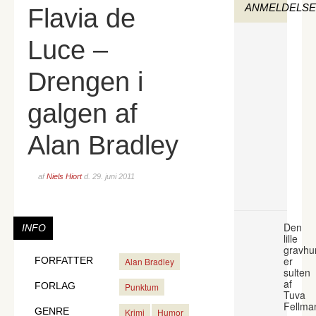
ANMELDELS
Flavia de
Luce –
Drengen i
galgen af
Alan Bradley
af
Niels Hiort
d.
29. juni 2011
Den
INFO
lille
gravhu
er
FORFATTER
Alan Bradley
sulten
af
FORLAG
Punktum
Tuva
Fellma
GENRE
Krimi
Humor