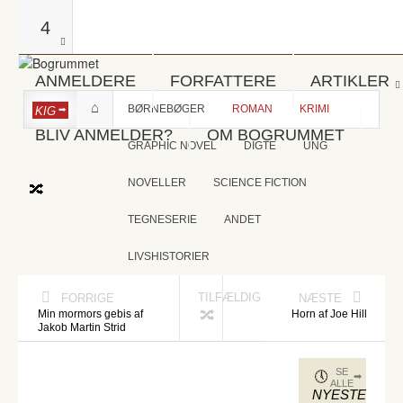
4
ANMELDERE
FORFATTERE
ARTIKLER
BØRNEBØGER
ROMAN
KRIMI
KIG
BLIV ANMELDER?
OM BOGRUMMET
GRAPHIC NOVEL
DIGTE
UNG
NOVELLER
SCIENCE FICTION
TEGNESERIE
ANDET
LIVSHISTORIER
TILFÆLDIG
FORRIGE
NÆSTE
Min mormors gebis af
Horn af Joe Hill
Jakob Martin Strid
SE
ALLE
NYESTE