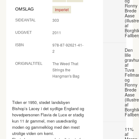
og
Ronny
OMSLAG
Imperiet
Brede
Aase
303
(illustr
SIDEANTAL
af
Borghil
2011
UDGIVET
Fallber
978-87-92621-41-
ISBN
Den
2
lille
gravhu
The Weed That
ORIGINALTITEL
af
Tuva
Strings the
Fellma
Hangman's Bag
og
Ronny
Brede
Aase
(illustr
Tiden er 1950, stedet landsbyen
af
Bishop’s Lacey i det sydlige England og
Borghil
Fallber
hovedpersonen Flavia de Luce er stadig
kun 11 år gammel, men usædvanlig
moden og gammelklog med den mest
11%
utrolige viden om kemi.
af