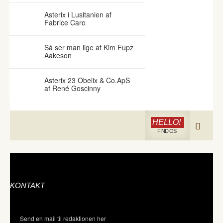
Asterix i Lusitanien af
Fabrice Caro
Så ser man lige af Kim Fupz
Aakeson
Asterix 23 Obelix & Co.ApS
af René Goscinny
HELLO!
FIND OS
KONTAKT
Send en mail til redaktionen her