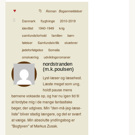
,
Roman
Boganmeldelser
Danmark
flygtninge
2010-2019
identitet
1940-1949
krig
samfundsforhold
familien
børn
følelser
Samfundskritik
skæbner
jødeforfølgelse
Somalia
omskæring
udviklingsromaner
nordstranden
(m.k.poulsen)
Lyst-læser og læsehest.
Læste meget som ung,
holdt pause mens
børnene voksede op, og har nu igen tid til
at fordybe mig i de mange fantastiske
bøger, der udgives. Min "den-må-jeg-læse-
liste" bliver stadig længere, og det er svært
at vælge. Min absolutte yndlingsbog er
"Bogtyven" af Markus Zusak.