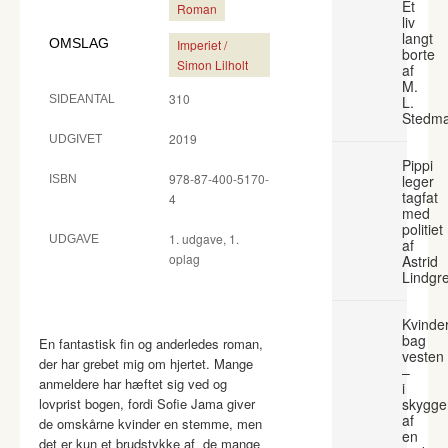
Et
Roman
liv
langt
OMSLAG
Imperiet /
borte
Simon Lilholt
af
M.
310
SIDEANTAL
L.
Stedm
2019
UDGIVET
Pippi
978-87-400-5170-
leger
ISBN
tagfat
4
med
politiet
1. udgave, 1.
UDGAVE
af
oplag
Astrid
Lindgr
Kvinde
bag
En fantastisk fin og anderledes roman,
vesten
der har grebet mig om hjertet. Mange
–
anmeldere har hæftet sig ved og
i
lovprist bogen, fordi Sofie Jama giver
skygge
af
de omskårne kvinder en stemme, men
en
det er kun et brudstykke af de mange