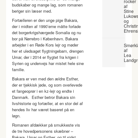
rocker
budskaber og mange lag, som romanen
af
beriger sin læser med.
Stine
Lukows
Fortælleren er den unge pige Bakara,
og
Christi
der i midten af 1990’erne måtte forlade
Ehrens
det borgerkrigshærgede Somalia og nu
bor på Nørrebro i København. Bakara
arbejder i en Røde Kors lejr og møder
Smørkl
af
her et uledsaget flygtningebarn, drengen
Lea
Umar, der i 2014 er flygtet fra krigen i
Landgr
Syrien og undervejs har mistet hele sine
familie.
Bakara er ven med den ældre Esther,
der er tjekkisk jøde, og som overlevede
et fangeoprør i en kz-lejr og endte i
Danmark. Esther betror Bakara sin
livshistorie og fortæller, at en stor del af
hendes liv har været baseret på en
løgn.
Romanen afdækker på smukkeste vis
de tre hovedpersonens skæbner –
Bakara, Umar og Esther, og til sidst