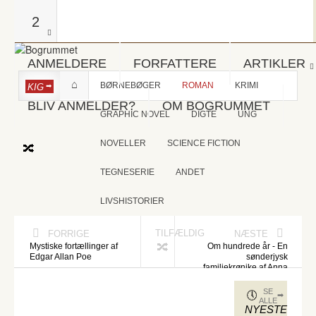
2
ANMELDERE
FORFATTERE
ARTIKLER
BØRNEBØGER
ROMAN
KRIMI
KIG
BLIV ANMELDER?
OM BOGRUMMET
GRAPHIC NOVEL
DIGTE
UNG
NOVELLER
SCIENCE FICTION
TEGNESERIE
ANDET
LIVSHISTORIER
TILFÆLDIG
FORRIGE
NÆSTE
Mystiske fortællinger af
Om hundrede år - En
Edgar Allan Poe
sønderjysk
familiekrønike af Anna
Elisabeth Jessen
SE
ALLE
NYESTE