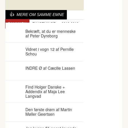
MERE OM SAMME EMNE
DANMARK
FLYGTNINGE
2010-2019
Bekræft, at du er menneske
af Peter Dyreborg
Vidnet i vogn 12 af Pernille
Schou
INDRE Ø af Cæcilie Lassen
Find Holger Danske +
Addendix af Maja Lee
Langvad
Den første drøm af Martin
Møller Geertsen