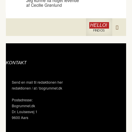
Jeg kunne flå noget levende
af Cecilie Grønlund
HELLO!
FIND OS
KONTAKT
Send en mail til redaktionen her
redaktionen / at / bogrummet.dk
Postadresse:
Bogrummet.dk
Dr. Louisesvej 1
9600 Aars