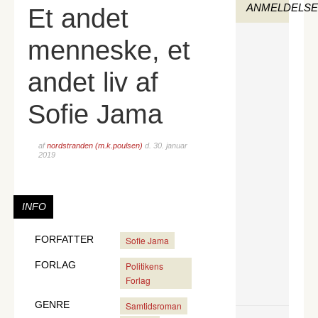
ANMELDELS
Et andet
menneske, et
andet liv af
Sofie Jama
af
nordstranden (m.k.poulsen)
d.
30. januar
2019
INFO
FORFATTER
Sofie Jama
FORLAG
Politikens
Forlag
GENRE
Samtidsroman