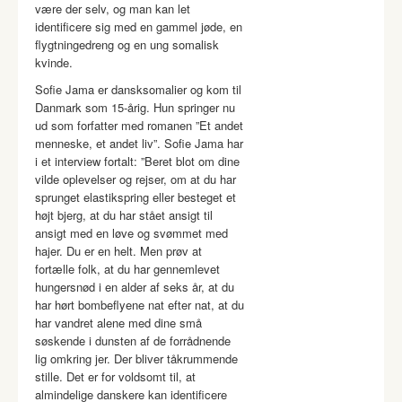
være der selv, og man kan let
identificere sig med en gammel jøde, en
flygtningedreng og en ung somalisk
kvinde.
Sofie Jama er dansksomalier og kom til
Danmark som 15-årig. Hun springer nu
ud som forfatter med romanen ”Et andet
menneske, et andet liv”. Sofie Jama har
i et interview fortalt: ”Beret blot om dine
vilde oplevelser og rejser, om at du har
sprunget elastikspring eller besteget et
højt bjerg, at du har stået ansigt til
ansigt med en løve og svømmet med
hajer. Du er en helt. Men prøv at
fortælle folk, at du har gennemlevet
hungersnød i en alder af seks år, at du
har hørt bombeflyene nat efter nat, at du
har vandret alene med dine små
søskende i dunsten af de forrådnende
lig omkring jer. Der bliver tåkrummende
stille. Det er for voldsomt til, at
almindelige danskere kan identificere