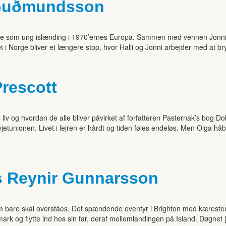
r Guðmundsson
ejse som ung islænding i 1970’ernes Europa. Sammen med vennen Jonni pl
 i Norge bliver et længere stop, hvor Halli og Jonni arbejder med at br
Prescott
 liv og hvordan de alle bliver påvirket af forfatteren Pasternak’s bog 
etunionen. Livet i lejren er hårdt og tiden føles endeløs. Men Olga hå
s Reynir Gunnarsson
 bare skal overståes. Det spændende eventyr i Brighton med kæresten v
mark og flytte ind hos sin far, deraf mellemlandingen på Island. Døgnet