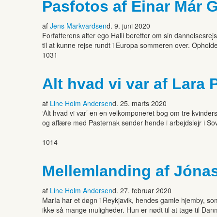
Pasfotos af Einar Má
af
Jens Markvardsen
d. 9. juni 2020
Forfatterens alter ego Halli beretter om sin dannelsesr
til at kunne rejse rundt i Europa sommeren over. Opholdet
1031
Alt hvad vi var af Lara 
af
Line Holm Andersen
d. 25. marts 2020
‘Alt hvad vi var’ en en velkomponeret bog om tre kvinders
og affære med Pasternak sender hende i arbejdslejr i Sovj
1014
Mellemlanding af Jóna
af
Line Holm Andersen
d. 27. februar 2020
María har et døgn i Reykjavik, hendes gamle hjemby, som
ikke så mange muligheder. Hun er nødt til at tage til Dan