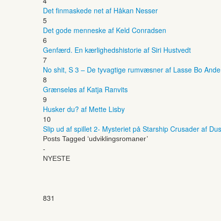
4
Det finmaskede net af Håkan Nesser
5
Det gode menneske af Keld Conradsen
6
Genfærd. En kærlighedshistorie af Siri Hustvedt
7
No shit, S 3 – De tyvagtige rumvæsner af Lasse Bo And
8
Grænseløs af Katja Ranvits
9
Husker du? af Mette Lisby
10
Slip ud af spillet 2- Mysteriet på Starship Crusader af Dus
Posts Tagged ‘udviklingsromaner’
-
NYESTE
831