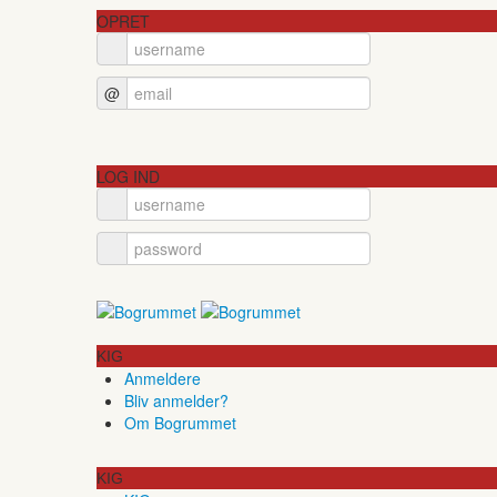
OPRET
@
LOG IND
KIG
Anmeldere
Bliv anmelder?
Om Bogrummet
KIG