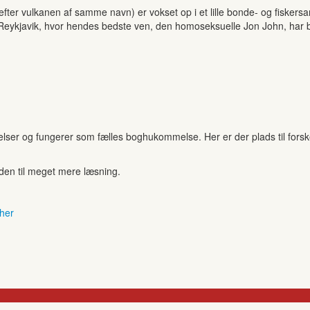
 efter vulkanen af samme navn) er vokset op i et lille bonde- og fiske
byen Reykjavik, hvor hendes bedste ven, den homoseksuelle Jon John, har 
r og fungerer som fælles boghukommelse. Her er der plads til forskell
anden til meget mere læsning.
 her