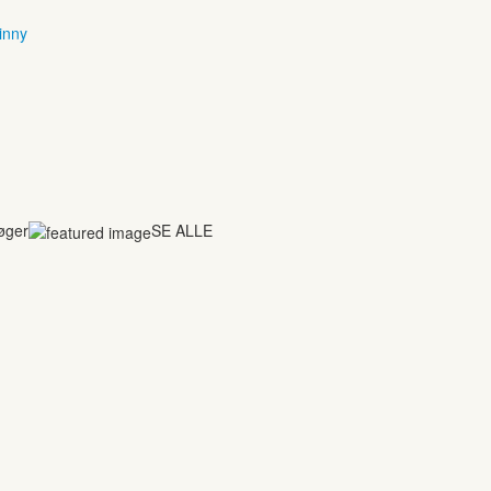
inny
bøger
SE ALLE