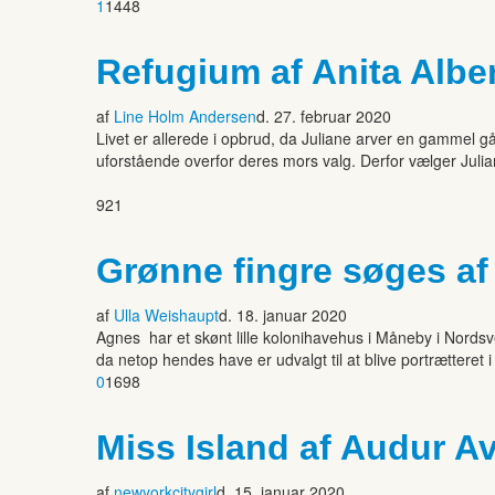
1
1448
Refugium af Anita Albe
af
Line Holm Andersen
d. 27. februar 2020
Livet er allerede i opbrud, da Juliane arver en gammel gå
uforstående overfor deres mors valg. Derfor vælger Juliane
921
Grønne fingre søges af
af
Ulla Weishaupt
d. 18. januar 2020
Agnes har et skønt lille kolonihavehus i Måneby i Nordsv
da netop hendes have er udvalgt til at blive portrætteret 
0
1698
Miss Island af Audur Av
af
newyorkcitygirl
d. 15. januar 2020