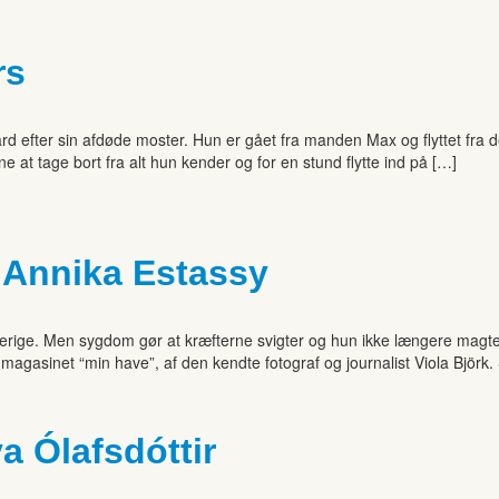
rs
rd efter sin afdøde moster. Hun er gået fra manden Max og flyttet fra de
 at tage bort fra alt hun kender og for en stund flytte ind på […]
 Annika Estassy
erige. Men sygdom gør at kræfterne svigter og hun ikke længere magte 
i magasinet “min have”, af den kendte fotograf og journalist Viola Björk
a Ólafsdóttir