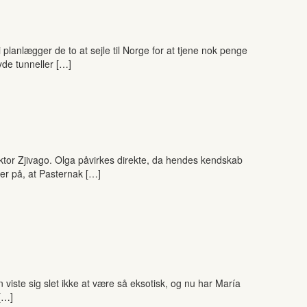
anlægger de to at sejle til Norge for at tjene nok penge
yde tunneller […]
Doktor Zjivago. Olga påvirkes direkte, da hendes kendskab
ber på, at Pasternak […]
iste sig slet ikke at være så eksotisk, og nu har María
 […]