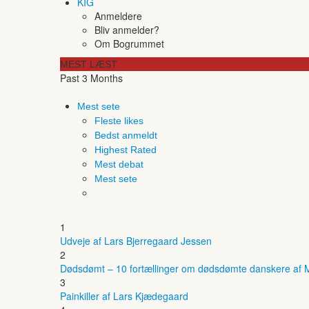
KIG
Anmeldere
Bliv anmelder?
Om Bogrummet
MEST LÆST
Past 3 Months
Mest sete
Fleste likes
Bedst anmeldt
Highest Rated
Mest debat
Mest sete
1
Udveje af Lars Bjerregaard Jessen
2
Dødsdømt – 10 fortællinger om dødsdømte danskere af M
3
Painkiller af Lars Kjædegaard