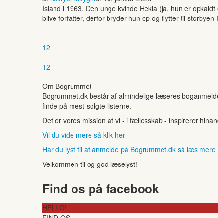
Island i 1963. Den unge kvinde Hekla (ja, hun er opkaldt
blive forfatter, derfor bryder hun op og flytter til stor
1
2
1
2
Om Bogrummet
Bogrummet.dk består af almindelige læseres boganmeldelse
finde på mest-solgte listerne.
Det er vores mission at vi - i fællesskab - inspirerer hin
Vil du vide mere så klik her
Har du lyst til at anmelde på Bogrummet.dk så læs mere
Velkommen til og god læselyst!
Find os på facebook
HELLO!
FIND OS