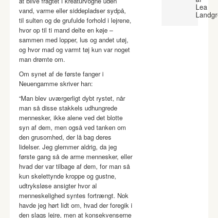
at blive fragtet i kreaturvogne uden
Lea
vand, varme eller siddepladser sydpå,
Landgr
til sulten og de grufulde forhold i lejrene,
hvor op til ti mand delte en køje –
sammen med lopper, lus og andet utøj,
og hvor mad og varmt tøj kun var noget
man drømte om.
Om synet af de første fanger i
Neuengamme skriver han:
“Man blev uværgerligt dybt rystet, når
man så disse stakkels udhungrede
mennesker, ikke alene ved det blotte
syn af dem, men også ved tanken om
den grusomhed, der lå bag deres
lidelser. Jeg glemmer aldrig, da jeg
første gang så de arme mennesker, eller
hvad der var tilbage af dem, for man så
kun skelettynde kroppe og gustne,
udtryksløse ansigter hvor al
menneskelighed syntes fortrængt. Nok
havde jeg hørt lidt om, hvad der foregik i
den slags lejre, men at konsekvenserne