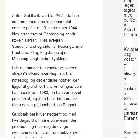
leger
tagfat
med
Anton Guldbæk var blot 24 år, da han
politiet
sammen med sine kollegaer i det
af
danske politi, d. 19. september 1944
Astrid
blev arresteret af Gestapo og sendt i
Lindgr
kz-lejr. Først til Frøslevlejren i
Sønderjylland og siden til Neuengamme,
Kvinde
Buchenwald og krigsfangelejren
bag
Mühlberg langt nede i Tyskland.
vesten
–
I de 8 måneder fangenskabet varede,
i
skygge
skrev Guldbæk hver dag i sin lille
af
notesbog, og det er disse notater, der
en
ligger til grund for hans erindringer, som
rocker
han nedskrev i 1983, da han var blevet
af
Stine
pensionist, og som hans børn nu har
Lukows
fået udgivet på Lindhardt og Ringhof.
og
Christi
Guldbæk beskriver nøgternt og med
Ehrens
hverdagsord om sine oplevelser, der
prentede sig i ham og de øvrige
overlevende for livet. Fra chokket over
Smørkl
af