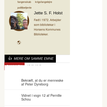
fangenskab
krigsfangelejre
politibetjente
Jette S. F. Holst
Født i 1972. Arbejder
som bibliotekar i
Horsens Kommunes
Biblioteker.
MERE OM SAMME EMNE
DANMARK
1940-1949
BESÆTTELSESTIDEN
Bekræft, at du er menneske
af Peter Dyreborg
Vidnet i vogn 12 af Pernille
Schou