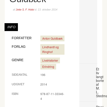
af
Jette S. F. Holst
d.
13. oktober 2014
INFO
FORFATTER
Anton Guldbæk
FORLAG
Lindhardt og
Ringhof
GENRE
Livshistorier
Erindring
Et
liv
196
SIDEANTAL
langt
borte
af
2014
UDGIVET
M.
L.
978-87-11-33346-
ISBN
Stedm
4
Pippi