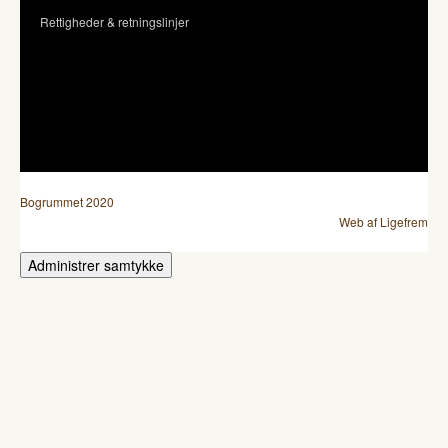
Rettigheder & retningslinjer
Bogrummet 2020
Web af Ligefrem
Administrer samtykke