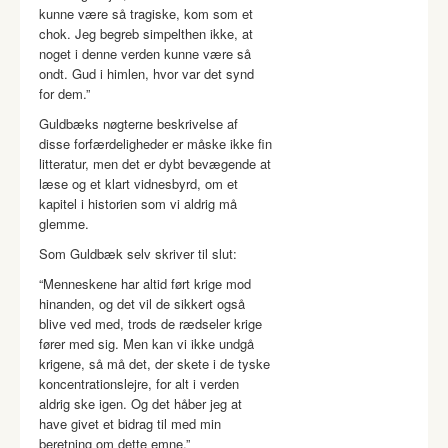
kunne være så tragiske, kom som et
chok. Jeg begreb simpelthen ikke, at
noget i denne verden kunne være så
ondt. Gud i himlen, hvor var det synd
for dem.”
Guldbæks nøgterne beskrivelse af
disse forfærdeligheder er måske ikke fin
litteratur, men det er dybt bevægende at
læse og et klart vidnesbyrd, om et
kapitel i historien som vi aldrig må
glemme.
Som Guldbæk selv skriver til slut:
“Menneskene har altid ført krige mod
hinanden, og det vil de sikkert også
blive ved med, trods de rædseler krige
fører med sig. Men kan vi ikke undgå
krigene, så må det, der skete i de tyske
koncentrationslejre, for alt i verden
aldrig ske igen. Og det håber jeg at
have givet et bidrag til med min
beretning om dette emne.”