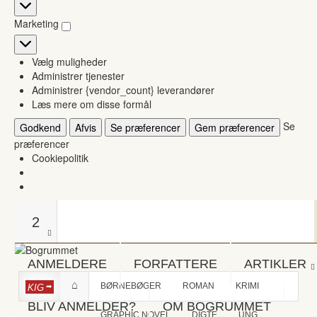
Statistikker
Marketing
Marketing
Vælg muligheder
Administrer tjenester
Administrer {vendor_count} leverandører
Læs mere om disse formål
Se
Godkend
Afvis
Se præferencer
Gem præferencer
præferencer
Cookiepolitik
2
ANMELDERE
FORFATTERE
ARTIKLER
BØRNEBØGER
ROMAN
KRIMI
KIG
BLIV ANMELDER?
OM BOGRUMMET
GRAPHIC NOVEL
DIGTE
UNG