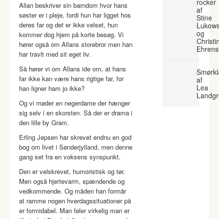
rocker
Allan beskriver sin barndom hvor hans
af
søster er i pleje, fordi hun har ligget hos
Stine
deres far og det er ikke velset, hun
Lukows
og
kommer dog hjem på korte besøg. Vi
Christi
hører også om Allans storebror men han
Ehrens
har travlt med sit eget liv.
Så hører vi om Allans ide om, at hans
Smørkl
far ikke kan være hans rigtige far, for
af
Lea
han ligner ham jo ikke?
Landgr
Og vi møder en negerdame der hænger
sig selv i en skorsten. Så der er drama i
den lille by Gram.
Erling Jepsen har skrevet endnu en god
bog om livet i Sønderjylland, men denne
gang set fra en voksens synspunkt.
Den er velskrevet, humoristisk og tør.
Men også hjertevarm, spændende og
vedkommende. Og måden han formår
at ramme nogen hverdagssituationer på
er formidabel. Man føler virkelig man er