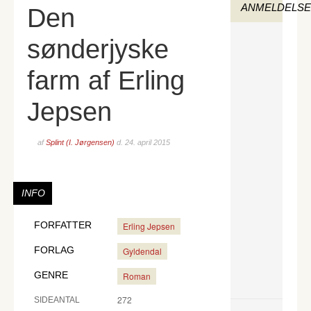
ANMELDELS
Den
sønderjyske
farm af Erling
Jepsen
af
Splint (I. Jørgensen)
d.
24. april 2015
INFO
FORFATTER
Erling Jepsen
FORLAG
Gyldendal
GENRE
Roman
272
SIDEANTAL