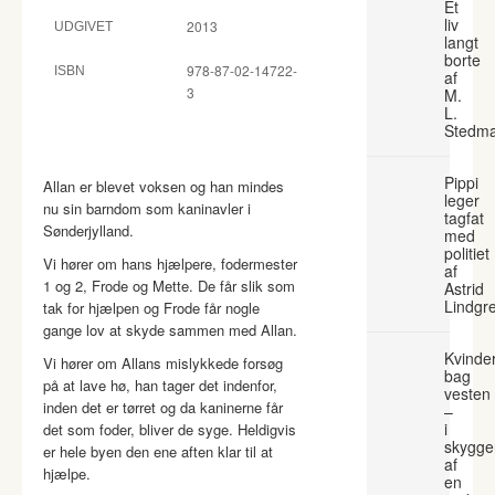
Et
liv
2013
UDGIVET
langt
borte
978-87-02-14722-
ISBN
af
3
M.
L.
Stedm
Pippi
Allan er blevet voksen og han mindes
leger
nu sin barndom som kaninavler i
tagfat
Sønderjylland.
med
politiet
Vi hører om hans hjælpere, fodermester
af
1 og 2, Frode og Mette. De får slik som
Astrid
Lindgr
tak for hjælpen og Frode får nogle
gange lov at skyde sammen med Allan.
Kvinde
Vi hører om Allans mislykkede forsøg
bag
på at lave hø, han tager det indenfor,
vesten
inden det er tørret og da kaninerne får
–
i
det som foder, bliver de syge. Heldigvis
skygge
er hele byen den ene aften klar til at
af
hjælpe.
en