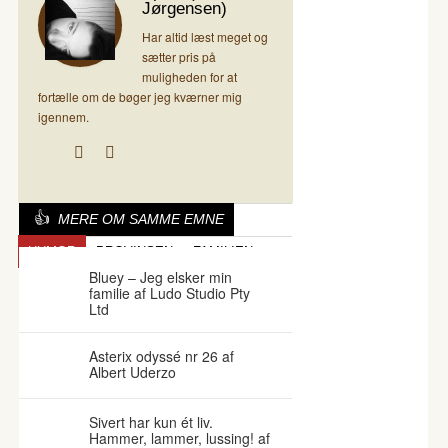
Jørgensen)
Har altid læst meget og
sætter pris på
muligheden for at
fortælle om de bøger jeg kværner mig
igennem.
MERE OM SAMME EMNE
HUMOR
PROVINSEN
FAMILIEN
Bluey – Jeg elsker min
familie af Ludo Studio Pty
Ltd
Asterix odyssé nr 26 af
Albert Uderzo
Sivert har kun ét liv.
Hammer, lammer, lussing! af