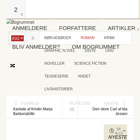
2
ANMELDERE
FORFATTERE
ARTIKLER
BØRNEBØGER
ROMAN
KRIMI
KIG
BLIV ANMELDER?
OM BOGRUMMET
GRAPHIC NOVEL
DIGTE
UNG
NOVELLER
SCIENCE FICTION
TEGNESERIE
ANDET
LIVSHISTORIER
TILFÆLDIG
FORRIGE
NÆSTE
Kantate af Kristin Marja
Den store Carl af Ida
Baldursdóttir
Jessen
SE
ALLE
NYESTE