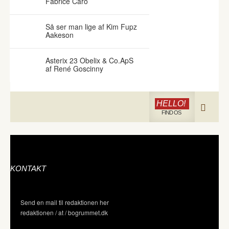
Fabrice Caro
Så ser man lige af Kim Fupz
Aakeson
Asterix 23 Obelix & Co.ApS
af René Goscinny
HELLO!
FIND OS
KONTAKT
Send en mail til redaktionen her
redaktionen / at / bogrummet.dk