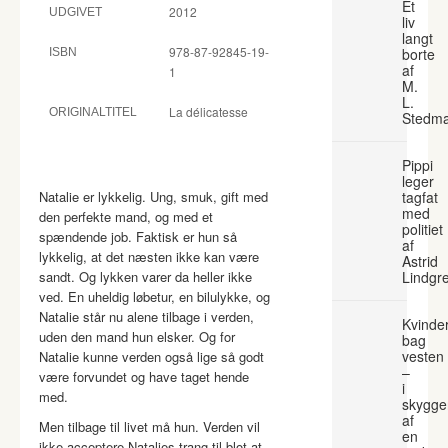
Et
2012
UDGIVET
liv
langt
978-87-92845-19-
borte
ISBN
af
1
M.
L.
La délicatesse
ORIGINALTITEL
Stedm
Pippi
leger
Natalie er lykkelig. Ung, smuk, gift med
tagfat
med
den perfekte mand, og med et
politiet
spændende job. Faktisk er hun så
af
lykkelig, at det næsten ikke kan være
Astrid
sandt. Og lykken varer da heller ikke
Lindgr
ved. En uheldig løbetur, en bilulykke, og
Natalie står nu alene tilbage i verden,
Kvinde
uden den mand hun elsker. Og for
bag
vesten
Natalie kunne verden også lige så godt
–
være forvundet og have taget hende
i
med.
skygge
af
Men tilbage til livet må hun. Verden vil
en
ikke acceptere Natalies trang til blot at