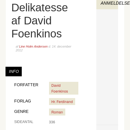
ANMELDELS
Delikatesse
af David
Foenkinos
af
Line Holm Andersen
d.
14. december
2012
INFO
FORFATTER
David
Foenkinos
FORLAG
Hr. Ferdinand
GENRE
Roman
336
SIDEANTAL