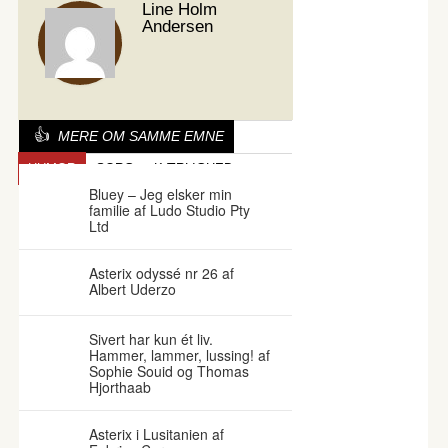
Line Holm
Andersen
MERE OM SAMME EMNE
HUMOR
SORG
KÆRLIGHED
Bluey – Jeg elsker min
familie af Ludo Studio Pty
Ltd
Asterix odyssé nr 26 af
Albert Uderzo
Sivert har kun ét liv.
Hammer, lammer, lussing! af
Sophie Souid og Thomas
Hjorthaab
Asterix i Lusitanien af