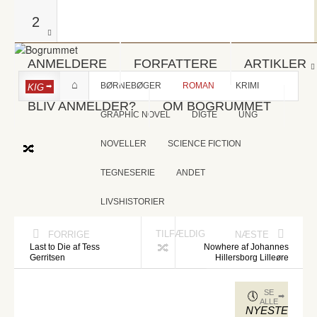
2
ANMELDERE
FORFATTERE
ARTIKLER
BØRNEBØGER
ROMAN
KRIMI
KIG
BLIV ANMELDER?
OM BOGRUMMET
GRAPHIC NOVEL
DIGTE
UNG
NOVELLER
SCIENCE FICTION
TEGNESERIE
ANDET
LIVSHISTORIER
TILFÆLDIG
FORRIGE
NÆSTE
Last to Die af Tess
Nowhere af Johannes
Gerritsen
Hillersborg Lilleøre
SE
ALLE
NYESTE