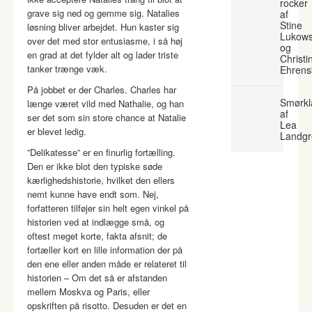
rocker
grave sig ned og gemme sig. Natalies
af
Stine
løsning bliver arbejdet. Hun kaster sig
Lukows
over det med stor entusiasme, i så høj
og
en grad at det fylder alt og lader triste
Christi
tanker trænge væk.
Ehrens
På jobbet er der Charles. Charles har
Smørkl
længe været vild med Nathalie, og han
af
ser det som sin store chance at Natalie
Lea
er blevet ledig.
Landgr
”Delikatesse” er en finurlig fortælling.
Den er ikke blot den typiske søde
kærlighedshistorie, hvilket den ellers
nemt kunne have endt som. Nej,
forfatteren tilføjer sin helt egen vinkel på
historien ved at indlægge små, og
oftest meget korte, fakta afsnit; de
fortæller kort en lille information der på
den ene eller anden måde er relateret til
historien – Om det så er afstanden
mellem Moskva og Paris, eller
opskriften på risotto. Desuden er det en