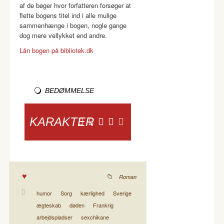
af de bøger hvor forfatteren forsøger at
flette bogens titel ind i alle mulige
sammenhænge i bogen, nogle gange
dog mere vellykket end andre.
Lån bogen på bibliotek.dk
BEDØMMELSE
KARAKTER
Roman
humor
Sorg
kærlighed
Sverige
ægteskab
døden
Frankrig
arbejdspladser
sexchikane