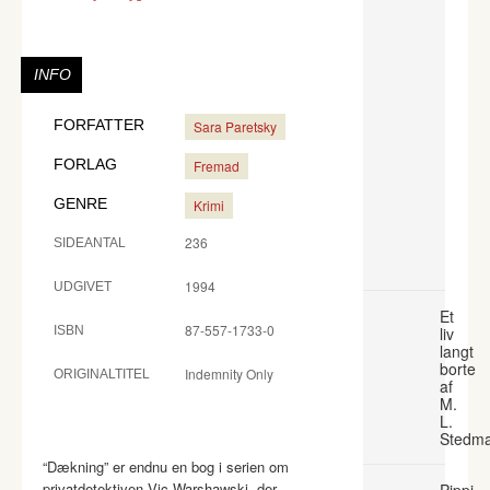
INFO
FORFATTER
Sara Paretsky
FORLAG
Fremad
GENRE
Krimi
236
SIDEANTAL
1994
UDGIVET
Et
87-557-1733-0
ISBN
liv
langt
borte
Indemnity Only
ORIGINALTITEL
af
M.
L.
Stedm
“Dækning” er endnu en bog i serien om
privatdetektiven Vic Warshawski, der
Pippi