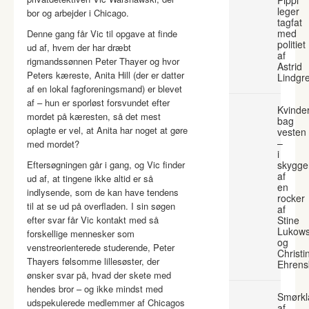
leger
bor og arbejder i Chicago.
tagfat
med
Denne gang får Vic til opgave at finde
politiet
ud af, hvem der har dræbt
af
rigmandssønnen Peter Thayer og hvor
Astrid
Peters kæreste, Anita Hill (der er datter
Lindgr
af en lokal fagforeningsmand) er blevet
af – hun er sporløst forsvundet efter
Kvinde
mordet på kæresten, så det mest
bag
oplagte er vel, at Anita har noget at gøre
vesten
–
med mordet?
i
Eftersøgningen går i gang, og Vic finder
skygge
af
ud af, at tingene ikke altid er så
en
indlysende, som de kan have tendens
rocker
til at se ud på overfladen. I sin søgen
af
efter svar får Vic kontakt med så
Stine
Lukows
forskellige mennesker som
og
venstreorienterede studerende, Peter
Christi
Thayers følsomme lillesøster, der
Ehrens
ønsker svar på, hvad der skete med
hendes bror – og ikke mindst med
Smørkl
udspekulerede medlemmer af Chicagos
af