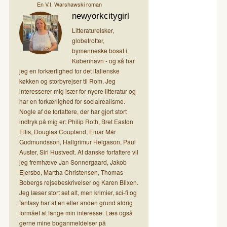
En V.I. Warshawski roman
newyorkcitygirl
Litteraturelsker,
globetrotter,
bymenneske bosat i
København - og så har
jeg en forkærlighed for det italienske
køkken og storbyrejser til Rom. Jeg
interesserer mig især for nyere litteratur og
har en forkærlighed for socialrealisme.
Nogle af de forfattere, der har gjort stort
indtryk på mig er: Philip Roth, Bret Easton
Ellis, Douglas Coupland, Einar Már
Gudmundsson, Hallgrimur Helgason, Paul
Auster, Siri Hustvedt. Af danske forfattere vil
jeg fremhæve Jan Sonnergaard, Jakob
Ejersbo, Martha Christensen, Thomas
Bobergs rejsebeskrivelser og Karen Blixen.
Jeg læser stort set alt, men krimier, sci-fi og
fantasy har af en eller anden grund aldrig
formået at fange min interesse. Læs også
gerne mine boganmeldelser på