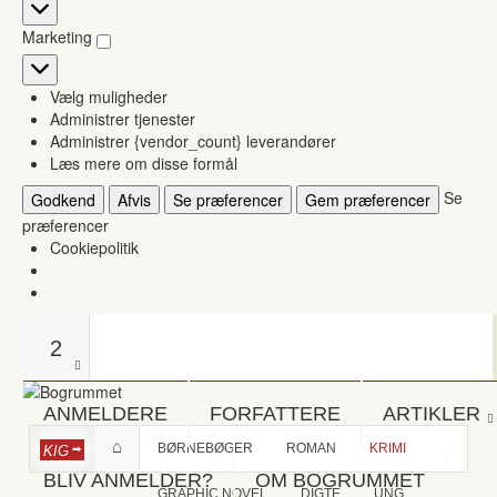
Statistikker
Marketing
Marketing
Vælg muligheder
Administrer tjenester
Administrer {vendor_count} leverandører
Læs mere om disse formål
Se
Godkend
Afvis
Se præferencer
Gem præferencer
præferencer
Cookiepolitik
2
ANMELDERE
FORFATTERE
ARTIKLER
BØRNEBØGER
ROMAN
KRIMI
KIG
BLIV ANMELDER?
OM BOGRUMMET
GRAPHIC NOVEL
DIGTE
UNG