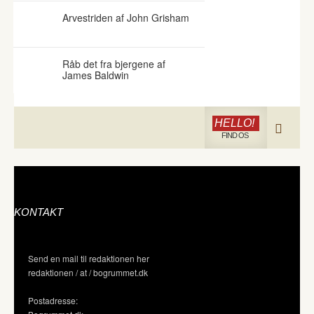
Arvestriden af John Grisham
Råb det fra bjergene af
James Baldwin
HELLO!
FIND OS
KONTAKT
Send en mail til redaktionen her
redaktionen / at / bogrummet.dk
Postadresse: