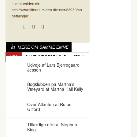
litteratursiden.dk:
http://www.litteratursiden.dk/user/23953/an
befalinger
MERE OM SAMME EMNE
USA
SAMFUNDSFORHOLD
KRIMI
Udveje af Lars Bjerregaard
Jessen
Bogklubben på Martha’s
Vineyard af Martha Hall Kelly
Over Atlanten af Rufus
Gifford
Tilfældige ofre af Stephen
King