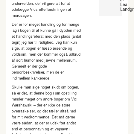
underverden, der vil gøre alt for at
Lea
Landgr
ødelægge Vics efterforskningen af
mordsagen.
Der er for meget handling og for mange
lag i bogen til at kunne gå i dybden med
et handlingsreferat med den plads (antal
tegn) jeg har til rådighed. Jeg kan kun
sige, at bogen er hæsblæsende og
voldsom, men der kommer også udbrud
af sort humor med jævne mellemrum.
Generelt er der gode
personbeskrivelser, men de er
indimellem karikerede.
Skulle man sige noget skidt om bogen,
så er det, at denne bog i sin opstilling
minder meget om andre bøger om Vic
Warshawski – der er ikke de store
overraskelser, og det tæller altså ned
for mit vedkommende. Det må gerne
være sådan, at der er udskiftet andet
end et personnavn og et vejnavn i