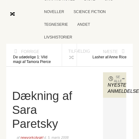
NOVELLER
SCIENCE FICTION
TEGNESERIE
ANDET
LIVSHISTORIER
TILFÆLDIG
FORRIGE
NÆSTE
De udødelige 1: Vild
Lasher af Anne Rice
magi af Tamora Pierce
SE
ALLE
NYESTE
ANMELDELS
Dækning af
Sara
Paretsky
af
newyorkcitygirl
d.
5. marts 2008