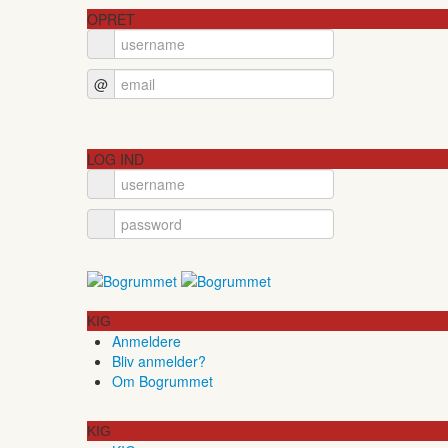
OPRET
@
LOG IND
KIG
Anmeldere
Bliv anmelder?
Om Bogrummet
KIG