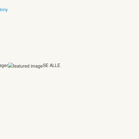
inny
bøger
SE ALLE