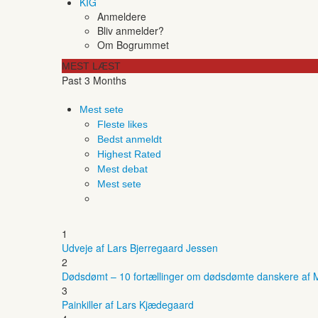
KIG
Anmeldere
Bliv anmelder?
Om Bogrummet
MEST LÆST
Past 3 Months
Mest sete
Fleste likes
Bedst anmeldt
Highest Rated
Mest debat
Mest sete
1
Udveje af Lars Bjerregaard Jessen
2
Dødsdømt – 10 fortællinger om dødsdømte danskere af M
3
Painkiller af Lars Kjædegaard