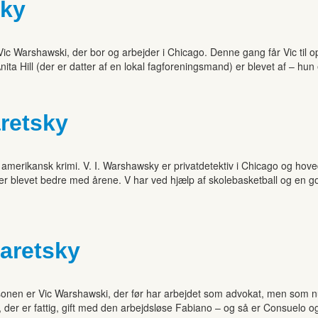
sky
ic Warshawski, der bor og arbejder i Chicago. Denne gang får Vic til o
a Hill (der er datter af en lokal fagforeningsmand) er blevet af – hun 
retsky
amerikansk krimi. V. I. Warshawsky er privatdetektiv i Chicago og hoved
 er blevet bedre med årene. V har ved hjælp af skolebasketball og en g
Paretsky
rsonen er Vic Warshawski, der før har arbejdet som advokat, men som nu
er er fattig, gift med den arbejdsløse Fabiano – og så er Consuelo o