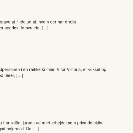
pgave at finde ud af, hvem der har dræbt
er sporløst forsvundet […]
personen i en række krimier. V for Victoria, er vokset op
od lærer, […]
 har skiftet juraen ud med arbejdet som privatdetektiv.
gså højgravid. Da […]