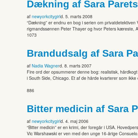
Dækning af Sara Paret
af
newyorkcitygirl
d. 5. marts 2008
“Dækning” er endnu en bog i serien om privatdetektiven V
rigmandssønnen Peter Thayer og hvor Peters kæreste, Anit
1073
Brandudsalg af Sara Pa
af
Nadia Wagner
d. 8. marts 2007
Fire ord der opsummerer denne bog: realistisk, hårdkogt 
i South Side, Chicago. Et af de hårde kvarterer som ikke
886
Bitter medicin af Sara 
af
newyorkcitygirl
d. 4. maj 2006
“Bitter medicin” er en krimi, der foregår i USA. Hovedpe
Vic Warshawski er ven med den unge 16-årige Consuelo, d