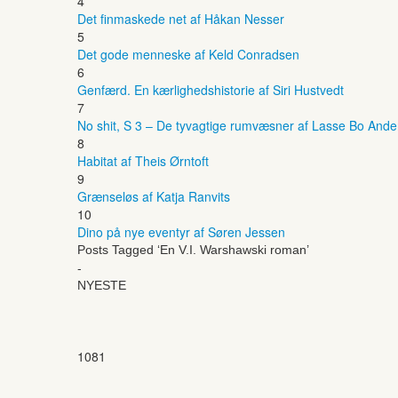
4
Det finmaskede net af Håkan Nesser
5
Det gode menneske af Keld Conradsen
6
Genfærd. En kærlighedshistorie af Siri Hustvedt
7
No shit, S 3 – De tyvagtige rumvæsner af Lasse Bo And
8
Habitat af Theis Ørntoft
9
Grænseløs af Katja Ranvits
10
Dino på nye eventyr af Søren Jessen
Posts Tagged ‘En V.I. Warshawski roman’
-
NYESTE
1081