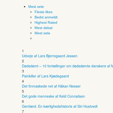
Mest sete
Fleste likes
Bedst anmeldt
Highest Rated
Mest debat
Mest sete
1
Udveje af Lars Bjerregaard Jessen
2
Dødsdømt – 10 fortællinger om dødsdømte danskere af M
3
Painkiller af Lars Kjædegaard
4
Det finmaskede net af Håkan Nesser
5
Det gode menneske af Keld Conradsen
6
Genfærd. En kærlighedshistorie af Siri Hustvedt
7