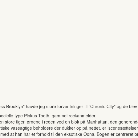
ss Brooklyn” havde jeg store forventninger til ”Chronic City” og de blev
cielle type Pinkus Tooth, gammel rockanmelder.
 den store tiger, ørnene i reden ved en blok på Manhattan, den gener
ke vaseagtige beholdere der dukker op på nettet, er iscenesættelser. N
g med at han har et forhold til den eksotiske Oona. Bogen er centrere