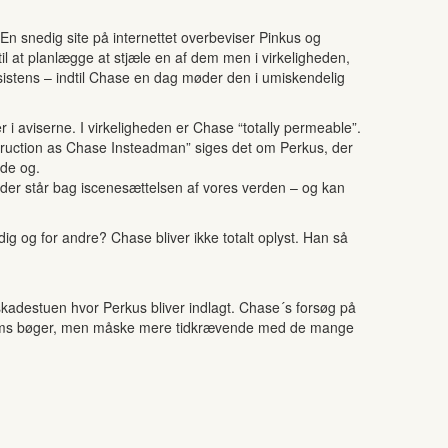
En snedig site på internettet overbeviser Pinkus og
il at planlægge at stjæle en af dem men i virkeligheden,
ksistens – indtil Chase en dag møder den i umiskendelig
r i aviserne. I virkeligheden er Chase “totally permeable”.
construction as Chase Insteadman” siges det om Perkus, der
de og.
n der står bag iscenesættelsen af vores verden – og kan
r dig og for andre? Chase bliver ikke totalt oplyst. Han så
adestuen hvor Perkus bliver indlagt. Chase´s forsøg på
ethems bøger, men måske mere tidkrævende med de mange