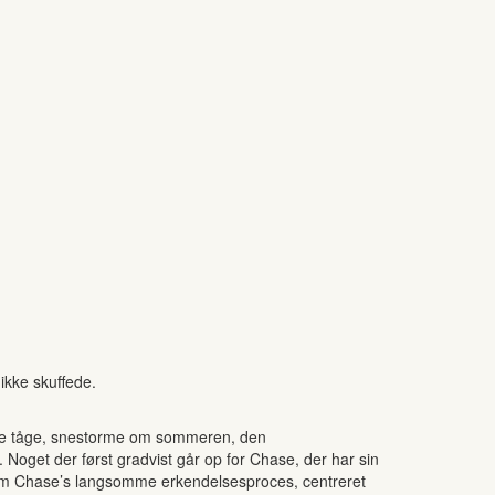
 ikke skuffede.
ende tåge, snestorme om sommeren, den
oget der først gradvist går op for Chase, der har sin
t om Chase’s langsomme erkendelsesproces, centreret