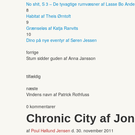
No shit, S 3 – De tyvagtige rumvæsner af Lasse Bo And
8
Habitat af Theis Ørntoft
9
Grænseløs af Katja Ranvits
10
Dino på nye eventyr af Søren Jessen
forrige
Stum sidder guden af Anna Jansson
tilfældig
næste
Vindens navn af Patrick Rothfuss
0 kommentarer
Chronic City af Jo
af
Poul Høllund Jensen
d.
30. november 2011