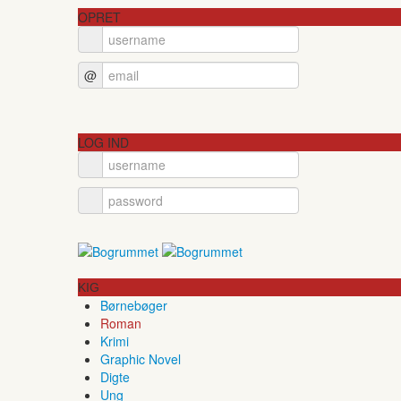
OPRET
@
LOG IND
KIG
Børnebøger
Roman
Krimi
Graphic Novel
Digte
Ung