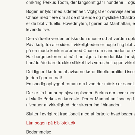
omkring Perkus Tooth, der langsomt går i hundene – ogs
Bogen er fyldt med sidetemaer. Vigtigst er overvejelserne
Chase med flere om at de strålende og mystiske Chaldroner
er de blot virtuelle. Hovedmyten, tigeren på Manhattan, 
levende live.
Den virtuelle verden er ikke den eneste ud-af-verden oplev
Påvirkelig fra alle sider. I virkeligheden er nogle ting b
på en måde konkurrerer med Chase om sandheden om verd
Har borgmesteren ret når han siger at den der ikke lar s
han/det/de bare trække stikket hvis vores helt egen virke
Det ligger i kortene at aviserne kører tildelte profiler i i
jo den tiger en nat!
En snedig opbygget roman om hvad der måske er sandt. 
Der er fin humor og sjove episoder. Perkus der lever m
at skaffe Perkus en kæreste. Der er Manhattan i sne og
niveauer af virkelighed, der skærer ind i hinanden.
Slutter i øvrigt ret traditionelt med at fortælle hvad bogen
Lån bogen på bibliotek.dk
Bedømmelse