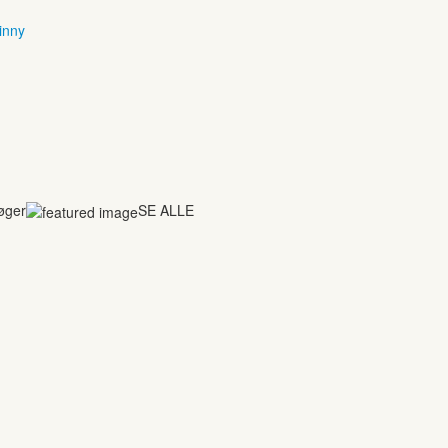
inny
bøger
SE ALLE