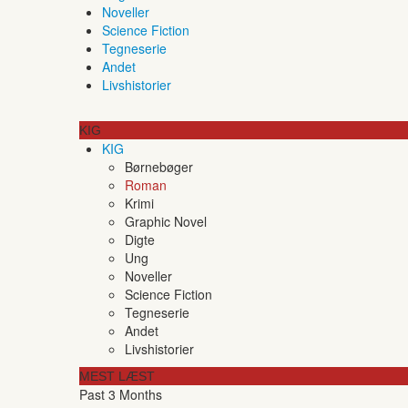
Noveller
Science Fiction
Tegneserie
Andet
Livshistorier
KIG
KIG
Børnebøger
Roman
Krimi
Graphic Novel
Digte
Ung
Noveller
Science Fiction
Tegneserie
Andet
Livshistorier
MEST LÆST
Past 3 Months