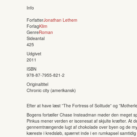
Info
Forfatter
Jonathan Lethem
Forlag
Klim
Genre
Roman
Sideantal
425
Udgivet
2011
ISBN
978-87-7955-821-2
Originaltitel
Chronic city (amerikansk)
Efter at have læst ”The Fortress of Solitude” og ”Motherle
Bogens fortæller Chase Insteadman møder den meget spe
Pinkus mener verden er iscenesat af skjulte kræfter. At
gennemtrængende lugt af chokolade over byen og de mytis
kæreste i kredsløb, spærret inde i en rumkapsel samtidi