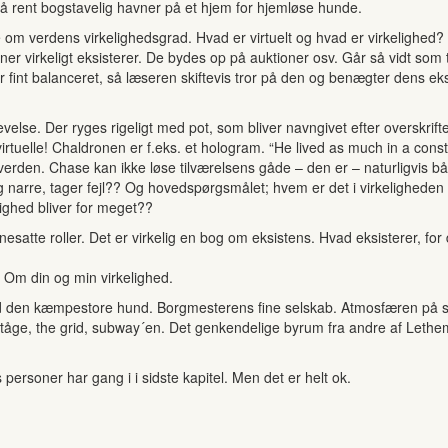
å rent bogstavelig havner på et hjem for hjemløse hunde.
 om verdens virkelighedsgrad. Hvad er virtuelt og hvad er virkelighed? 
 virkeligt eksisterer. De bydes op på auktioner osv. Går så vidt som t
er fint balanceret, så læseren skiftevis tror på den og benægter dens e
else. Der ryges rigeligt med pot, som bliver navngivet efter overskrifte
lot virtuelle! Chaldronen er f.eks. et hologram. “He lived as much in a 
en. Chase kan ikke løse tilværelsens gåde – den er – naturligvis bå
ig narre, tager fejl?? Og hovedspørgsmålet; hvem er det i virkelighede
lighed bliver for meget??
scenesatte roller. Det er virkelig en bog om eksistens. Hvad eksisterer, fo
Om din og min virkelighed.
ed den kæmpestore hund. Borgmesterens fine selskab. Atmosfæren på sk
 i tåge, the grid, subway´en. Det genkendelige byrum fra andre af L
s personer har gang i i sidste kapitel. Men det er helt ok.