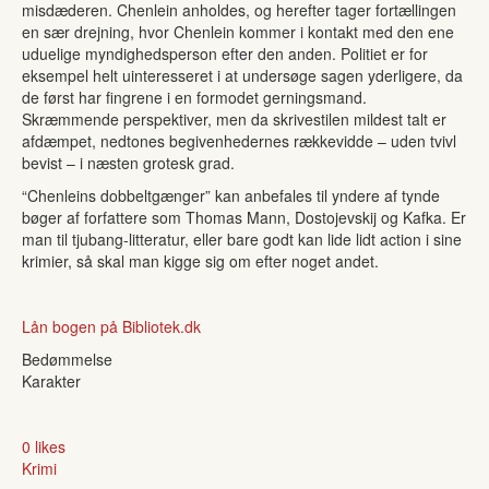
misdæderen. Chenlein anholdes, og herefter tager fortællingen
en sær drejning, hvor Chenlein kommer i kontakt med den ene
uduelige myndighedsperson efter den anden. Politiet er for
eksempel helt uinteresseret i at undersøge sagen yderligere, da
de først har fingrene i en formodet gerningsmand.
Skræmmende perspektiver, men da skrivestilen mildest talt er
afdæmpet, nedtones begivenhedernes rækkevidde – uden tvivl
bevist – i næsten grotesk grad.
“Chenleins dobbeltgænger” kan anbefales til yndere af tynde
bøger af forfattere som Thomas Mann, Dostojevskij og Kafka. Er
man til tjubang-litteratur, eller bare godt kan lide lidt action i sine
krimier, så skal man kigge sig om efter noget andet.
Lån bogen på Bibliotek.dk
Bedømmelse
Karakter
0 likes
Krimi