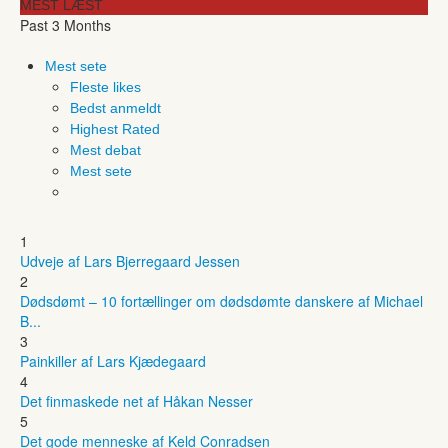
MEST LÆST
Past 3 Months
Mest sete
Fleste likes
Bedst anmeldt
Highest Rated
Mest debat
Mest sete
1
Udveje af Lars Bjerregaard Jessen
2
Dødsdømt – 10 fortællinger om dødsdømte danskere af Michael
B...
3
Painkiller af Lars Kjædegaard
4
Det finmaskede net af Håkan Nesser
5
Det gode menneske af Keld Conradsen