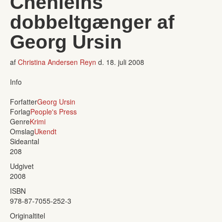
Chenleins
dobbeltgænger af
Georg Ursin
af
Christina Andersen Reyn
d.
18. juli 2008
Info
Forfatter
Georg Ursin
Forlag
People's Press
Genre
Krimi
Omslag
Ukendt
Sideantal
208
Udgivet
2008
ISBN
978-87-7055-252-3
Originaltitel