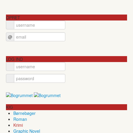
OPRET
@
LOG IND
KIG
Børnebøger
Roman
Krimi
Graphic Novel