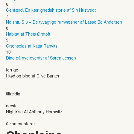
6
Genfærd. En kærlighedshistorie af Siri Hustvedt
7
No shit, S 3 – De tyvagtige rumvæsner af Lasse Bo Andersen
8
Habitat af Theis Ørntoft
9
Grænseløs af Katja Ranvits
10
Dino på nye eventyr af Søren Jessen
forrige
I kød og blod af Clive Barker
tilfældig
næste
Nightrise Af Anthony Horowitz
0 kommentarer