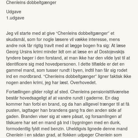
Chenleins dobbeltgænger
Udgave
1.udgave
Jeg vil starte med at give “Chenleins dobbeltgænger” et
skudsmål, som for nogle læsere vil vække interesse, mens
andre nok får rigtig travlt med at lægge bogen fra sig: At læse
Georg Ursins krimi minder lidt om at læse en af Dostojevskijs
tyndere bøger i den forstand, at man ikke har den vilde lyst til at
identificere sig med hovedpersonen. I dette tilfælde er det en
gammel mand, som tusser rundt i byen, indtil han får sig rodet
ind en mordbrand. “Chenleins dobbeltgænger” ligner faktisk ikke
nogen anden krimi, jeg har læst. Overhovedet.
Fortællingen glider roligt af sted. Chenleins pensionisttilværelse
består hovedsageligt af at vandre rundt i gaderne. En dag
kommer han forbi en brand, og da han alligevel trænger til at få
pusten, iagttager han brandens gang fra den anden side af
gaden. Branden viser sig at være påsat, og forsamlingen af
tilskuere har set en mand gå ind i bygningen med en dunk,
formodentlig fyldt med benzin. Uheldigvis lignede denne mand
Chenlein i en sådan grad, at flokken udpeger Chenlein som