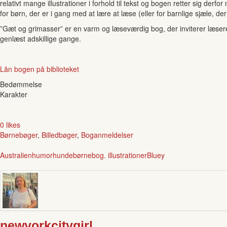
relativt mange illustrationer i forhold til tekst og bogen retter sig de
for børn, der er i gang med at lære at læse (eller for barnlige sjæle, de
”Gæt og grimasser” er en varm og læseværdig bog, der inviterer læsere
genlæst adskillige gange.
Lån bogen på biblioteket
Bedømmelse
Karakter
0 likes
Børnebøger
,
Billedbøger
,
Boganmeldelser
Australien
humor
hunde
børnebog. illustrationer
Bluey
newyorkcitygirl