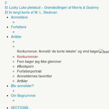
2
Et Lucky Luke pletskud – Grønskollingen af Morris & Gosinny
Et liv langt borte af M. L. Stedman
Anmeldere
Forfattere
Artikler
Konkurrence: Anmeld ‘de korte tekster’ og vind bøger
Konkurrencer
Fem bøger jeg ikke glemmer
#Bookporn
Forfatterportræt
Anmeldernes favoritter
Artikler
Bliv anmelder?
Om Bogrummet
SECTIONS