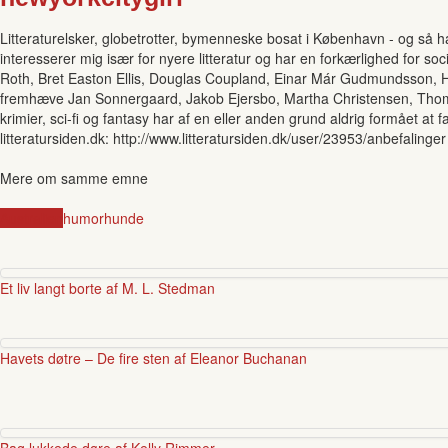
Litteraturelsker, globetrotter, bymenneske bosat i København - og så ha
interesserer mig især for nyere litteratur og har en forkærlighed for soci
Roth, Bret Easton Ellis, Douglas Coupland, Einar Már Gudmundsson, Hall
fremhæve Jan Sonnergaard, Jakob Ejersbo, Martha Christensen, Thomas
krimier, sci-fi og fantasy har af en eller anden grund aldrig formået 
litteratursiden.dk: http://www.litteratursiden.dk/user/23953/anbefalinger
Mere om samme emne
Australien
humor
hunde
Et liv langt borte af M. L. Stedman
Havets døtre – De fire sten af Eleanor Buchanan
Bag lukkede døre af Kelly Rimmer