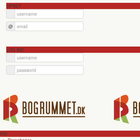
OPRET
@
LOG IND
KIG
Børnebøger