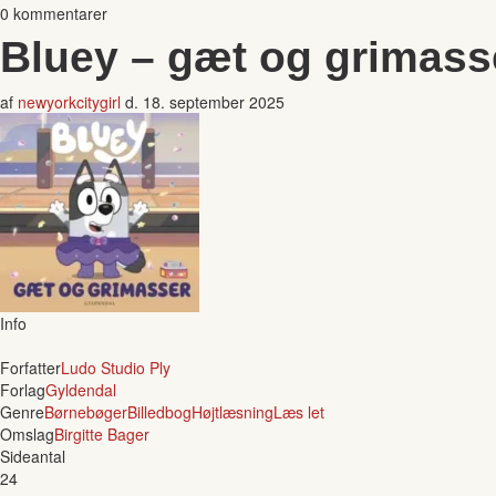
0 kommentarer
Bluey – gæt og grimass
af
newyorkcitygirl
d.
18. september 2025
Info
Forfatter
Ludo Studio Ply
Forlag
Gyldendal
Genre
Børnebøger
Billedbog
Højtlæsning
Læs let
Omslag
Birgitte Bager
Sideantal
24