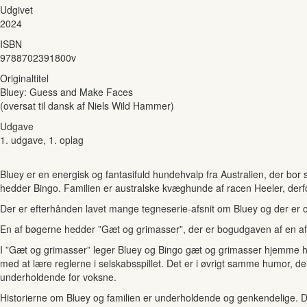
Udgivet
2024
ISBN
9788702391800v
Originaltitel
Bluey: Guess and Make Faces
(oversat til dansk af Niels Wild Hammer)
Udgave
1. udgave, 1. oplag
Bluey er en energisk og fantasifuld hundehvalp fra Australien, der bor 
hedder Bingo. Familien er australske kvæghunde af racen Heeler, derfor 
Der er efterhånden lavet mange tegneserie-afsnit om Bluey og der er 
En af bøgerne hedder ”Gæt og grimasser”, der er bogudgaven af en af d
I ”Gæt og grimasser” leger Bluey og Bingo gæt og grimasser hjemme h
med at lære reglerne i selskabsspillet. Det er i øvrigt samme humor, 
underholdende for voksne.
Historierne om Bluey og familien er underholdende og genkendelige. Det 