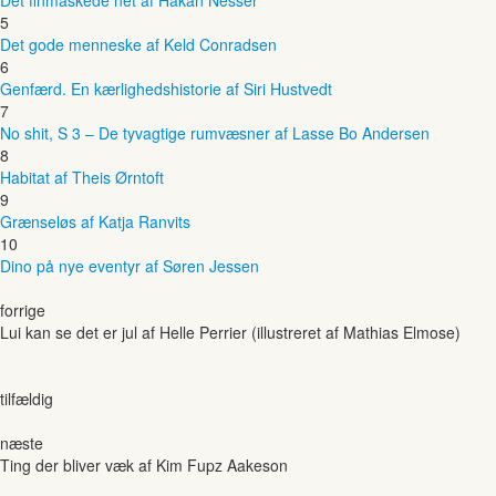
5
Det gode menneske af Keld Conradsen
6
Genfærd. En kærlighedshistorie af Siri Hustvedt
7
No shit, S 3 – De tyvagtige rumvæsner af Lasse Bo Andersen
8
Habitat af Theis Ørntoft
9
Grænseløs af Katja Ranvits
10
Dino på nye eventyr af Søren Jessen
forrige
Lui kan se det er jul af Helle Perrier (illustreret af Mathias Elmose)
tilfældig
næste
Ting der bliver væk af Kim Fupz Aakeson