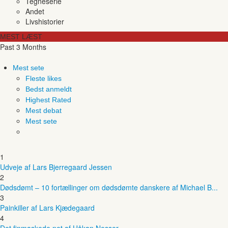
Tegneserie
Andet
Livshistorier
MEST LÆST
Past 3 Months
Mest sete
Fleste likes
Bedst anmeldt
Highest Rated
Mest debat
Mest sete
1
Udveje af Lars Bjerregaard Jessen
2
Dødsdømt – 10 fortællinger om dødsdømte danskere af Michael B...
3
Painkiller af Lars Kjædegaard
4
Det finmaskede net af Håkan Nesser