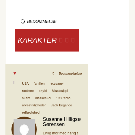
BEDØMMELSE
KARAKTER
Boganmeldelser
USA
familien
retssager
racisme
skyld
Mississippi
skam
klasseskel
1980'erne
arvestridigheder
Jack Brigance
retfædighed
Susanne Hilligsø
Sørensen
Enlig mor med hang til