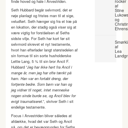
rocker
finde hoved og hale i Arvestriden.
af
Seth Hubbard begår selvmord, det er
Stine
Lukows
nøje planlagt og fristes man til at sige,
og
veludført. Seth hænger sig fra et træ på
Christi
en lokation, der stadig også viser sig at
Ehrens
være vigtig for forståelsen af Seths
sidste vilje. For Seth har kort før sit
Smørkl
selvmord skrevet et nyt testamente,
af
hvori han efterlader langt størstedelen af
Lea
sin formue til sin sorte husholderske
Landgr
Lettie Lang, 5 % til sin bror Ancil F.
Hubbard ”
Jeg har ikke hørt fra Ancil i
mange år, men jeg har ofte tænkt på
ham. Han var en fortabt dreng, der
fortjente bedre. Som børn var han og
jeg vidner til noget, intet menneske
nogen sinde burde se, og Ancil blev for
evigt traumatiseret
.”, skriver Seth i sit
endelige testamente.
Focus i Arvestriden bliver således at
afdække, hvad det var Seth og Ancil
så, om det er bevæggrunden for Seths