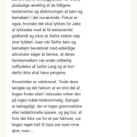
pludselige ændring af de tidligere
testamenter og afskrivningen af børn og
børnebørn i det nuværende. Fokus er
også, hvordan det skal lykkes for Jake
af lykkedes med at få testamentet
godkendt og sikre at Seths sidste vilje
sker fyldest, især når Seths børn og
børnebørn bevæbnet med adskillige
advokater søger at bevise, at deres
familiemedlem var under utilbørlig
indflydelse af Lettie Lang og at hun
derfor ikke skal have pengene.
Arvestriden er velskrevet. Trods dens
længde og det faktum at en stor del af
bogen finder sted i retssalen virker den
på ingen måde kedsommelig. Sproget
er behageligt, der er ingen grammatiske
eller redaktionelle upsere, og jeg tror, at
hvis det ikke var for et par faktorer, var
bogen røget helt til tops set med mine
øjne, men….