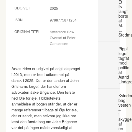
Et
liv
2025
UDGIVET
langt
borte
9788775871254
af
ISBN
M.
L.
Sycamore Row
ORIGINALTITEL
Stedm
Oversat af Peter
Carstensen
Pippi
leger
tagfat
med
politiet
Arvestriden er udgivet på originalsproget
af
i 2013, men er først udkommet på
Astrid
dansk i 2025. Det er den anden af John
Lindgr
Grishams bøger, der handler om
advokaten Jake Brigance. Den første
Kvinde
hed Øje for øje. I bibliotekets
bag
anmeldelse af bogen står der, at der er
vesten
–
mange referencer tilbage til Øje for øje,
i
det er sandt, men selvom jeg ikke har
skygge
læst den første bog om Jake Brigance
af
var det på ingen måde vanskeligt at
en