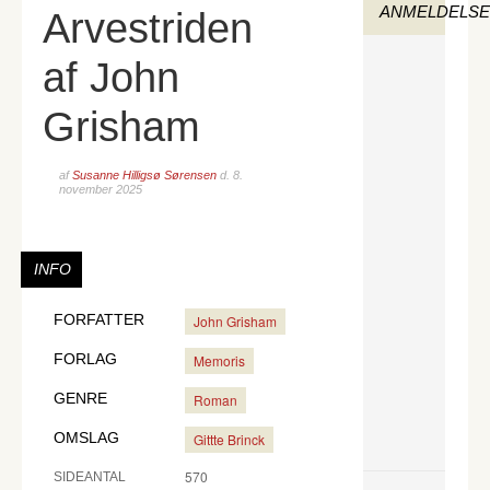
ANMELDELS
Arvestriden
af John
Grisham
af
Susanne Hilligsø Sørensen
d.
8.
november 2025
INFO
FORFATTER
John Grisham
FORLAG
Memoris
GENRE
Roman
OMSLAG
Gittte Brinck
570
SIDEANTAL