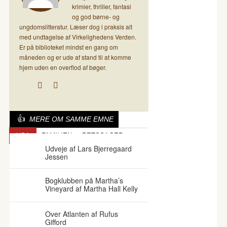
krimier, thriller, fantasi
og god børne- og
ungdomslitteratur. Læser dog i praksis alt
med undtagelse af Virkelighedens Verden.
Er på biblioteket mindst en gang om
måneden og er ude af stand til at komme
hjem uden en overflod af bøger.
MERE OM SAMME EMNE
USA
FAMILIEN
RETSSAGER
Udveje af Lars Bjerregaard
Jessen
Bogklubben på Martha’s
Vineyard af Martha Hall Kelly
Over Atlanten af Rufus
Gifford