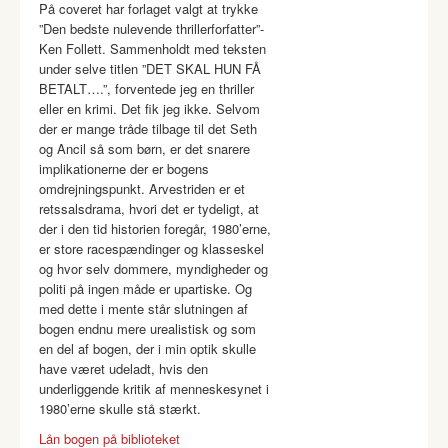
På coveret har forlaget valgt at trykke
”Den bedste nulevende thrillerforfatter”-
Ken Follett. Sammenholdt med teksten
under selve titlen ”DET SKAL HUN FÅ
BETALT….”, forventede jeg en thriller
eller en krimi. Det fik jeg ikke. Selvom
der er mange tråde tilbage til det Seth
og Ancil så som børn, er det snarere
implikationerne der er bogens
omdrejningspunkt. Arvestriden er et
retssalsdrama, hvori det er tydeligt, at
der i den tid historien foregår, 1980’erne,
er store racespændinger og klasseskel
og hvor selv dommere, myndigheder og
politi på ingen måde er upartiske. Og
med dette i mente står slutningen af
bogen endnu mere urealistisk og som
en del af bogen, der i min optik skulle
have været udeladt, hvis den
underliggende kritik af menneskesynet i
1980’erne skulle stå stærkt.
Lån bogen på biblioteket