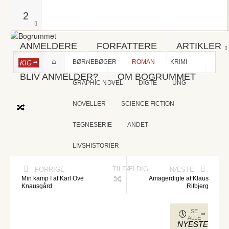
2
ANMELDERE
FORFATTERE
ARTIKLER
BØRNEBØGER
ROMAN
KRIMI
KIG
BLIV ANMELDER?
OM BOGRUMMET
GRAPHIC NOVEL
DIGTE
UNG
NOVELLER
SCIENCE FICTION
TEGNESERIE
ANDET
LIVSHISTORIER
TILFÆLDIG
FORRIGE
NÆSTE
Min kamp I af Karl Ove
Amagerdigte af Klaus
Knausgård
Rifbjerg
SE
ALLE
NYESTE