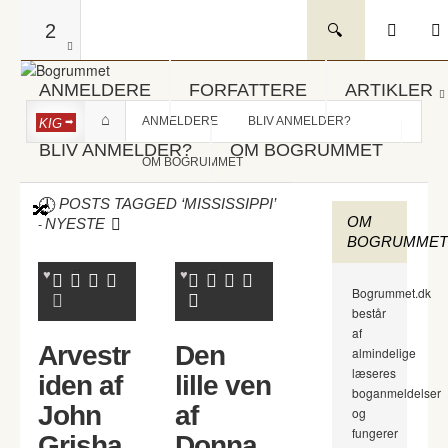
2
ANMELDERE
FORFATTERE
ARTIKLER
ANMELDERE
BLIV ANMELDER?
KIG
BLIV ANMELDER?
OM BOGRUMMET
OM BOGRUMMET
POSTS TAGGED ‘MISSISSIPPI’
OM
-
NYESTE
BOGRUMMET
Bogrummet.dk
består
af
Arvestr
Den
almindelige
læseres
iden af
lille ven
boganmeldelser
John
af
og
fungerer
Grisha
Donna