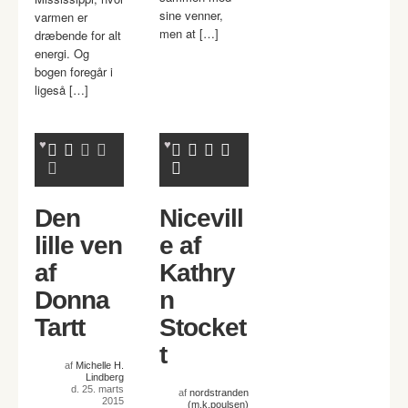
sine venner,
varmen er
men at […]
dræbende for alt
energi. Og
bogen foregår i
ligeså […]
Den
Nicevill
lille ven
e af
af
Kathry
Donna
n
Tartt
Stocket
t
af
Michelle H.
Lindberg
d. 25. marts
af
nordstranden
2015
(m.k.poulsen)