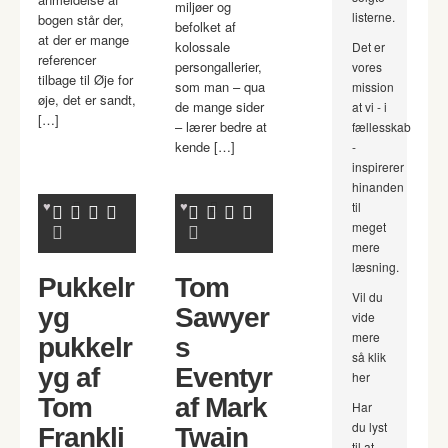
miljøer og
listerne.
bogen står der,
befolket af
at der er mange
kolossale
Det er
referencer
persongallerier,
vores
tilbage til Øje for
som man – qua
mission
øje, det er sandt,
de mange sider
at vi - i
[…]
– lærer bedre at
fællesskab
kende […]
-
inspirerer
hinanden
til
meget
mere
læsning.
Pukkelr
Tom
Vil du
yg
Sawyer
vide
mere
pukkelr
s
så klik
yg af
Eventyr
her
Tom
af Mark
Har
du lyst
Frankli
Twain
til at