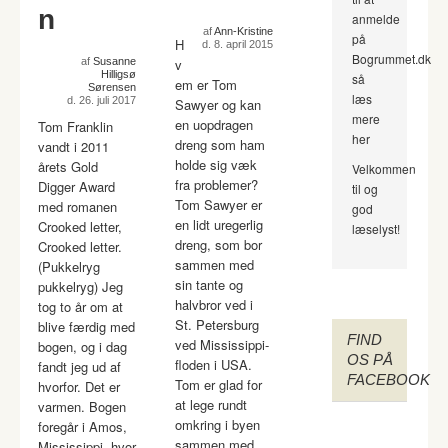
n
anmelde
af
Ann-Kristine
på
H
d. 8. april 2015
Bogrummet.dk
af
Susanne
v
Hilligsø
så
em er Tom
Sørensen
læs
d. 26. juli 2017
Sawyer og kan
mere
en uopdragen
Tom Franklin
her
dreng som ham
vandt i 2011
holde sig væk
årets Gold
Velkommen
fra problemer?
Digger Award
til og
Tom Sawyer er
med romanen
god
en lidt uregerlig
Crooked letter,
læselyst!
dreng, som bor
Crooked letter.
sammen med
(Pukkelryg
sin tante og
pukkelryg) Jeg
halvbror ved i
tog to år om at
St. Petersburg
blive færdig med
FIND
ved Mississippi-
bogen, og i dag
OS PÅ
floden i USA.
fandt jeg ud af
FACEBOOK
Tom er glad for
hvorfor. Det er
at lege rundt
varmen. Bogen
omkring i byen
foregår i Amos,
sammen med
Mississippi, hvor