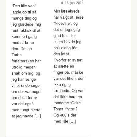
d. 16. juni 2014
”Den lille ven”
Min læsekreds
lagde op til så
har valgt at læse
mange ting og
“Niceville”, og
jeg glædede mig
det er jeg rigtig
rent faktisk til at
glad for – for
komme i gang
ellers havde jeg
med at læse
nok aldrig fået
den. Donna
den læst.
Tartts
Hvorfor er svært
forfatterskab har
at sætte en
utrolig megen
finger på, måske
snak om sig, og
var det titlen, der
jeg har længe
ikke rigtig
villet undersøge
fængede. Og var
om der var noget
det ikke bare en
om det. Derfor
moderne “Onkel
var det også
Toms Hytte”?
med tungt hjerte
Og 408 sider
at jeg havde […]
med lille […]