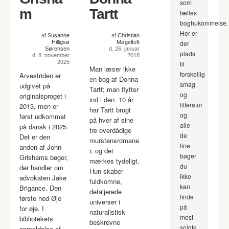
som
m
Tartt
fælles
boghukommelse.
Her er
af
Susanne
af
Christian
Hilligsø
Møgeltoft
der
Sørensen
d. 26. januar
plads
d. 8. november
2018
2025
til
Man læser ikke
forskellig
Arvestriden er
en bog af Donna
smag
udgivet på
Tartt; man flytter
og
originalsproget i
ind i den. 10 år
litteratur
2013, men er
har Tartt brugt
og
først udkommet
på hver af sine
alle
på dansk i 2025.
tre overdådige
de
Det er den
murstensromane
fine
anden af John
r, og det
bøger
Grishams bøger,
mærkes tydeligt.
du
der handler om
Hun skaber
ikke
advokaten Jake
fuldkomne,
kan
Brigance. Den
detaljerede
finde
første hed Øje
universer i
på
for øje. I
naturalistisk
mest-
bibliotekets
beskrevne
solgte
anmeldelse af