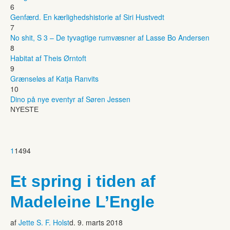
6
Genfærd. En kærlighedshistorie af Siri Hustvedt
7
No shit, S 3 – De tyvagtige rumvæsner af Lasse Bo Andersen
8
Habitat af Theis Ørntoft
9
Grænseløs af Katja Ranvits
10
Dino på nye eventyr af Søren Jessen
NYESTE
1
1494
Et spring i tiden af
Madeleine L’Engle
af
Jette S. F. Holst
d. 9. marts 2018