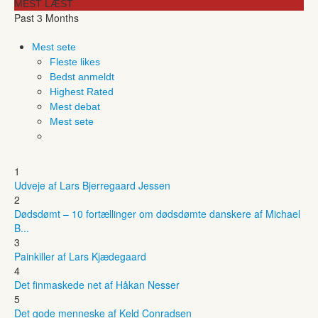
MEST LÆST
Past 3 Months
Mest sete
Fleste likes
Bedst anmeldt
Highest Rated
Mest debat
Mest sete
1
Udveje af Lars Bjerregaard Jessen
2
Dødsdømt – 10 fortællinger om dødsdømte danskere af Michael
B...
3
Painkiller af Lars Kjædegaard
4
Det finmaskede net af Håkan Nesser
5
Det gode menneske af Keld Conradsen