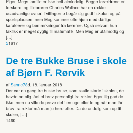
Pigen Megs familie er ikke helt almindelig. Begge forældrene er
forskere, og lillebroren Charles Wallace har en række
usædvanlige evner. Tvillingerne begår sig godt i skolen og på
sportspladsen, men Meg kommer ofte hjem med dårlige
karakterer og bemærkninger fra lærerne. Også selvom hun
faktisk er meget dygtig til matematik. Men Meg er utålmodig og
[…]
5
1617
De tre Bukke Bruse i skole
af Bjørn F. Rørvik
af
Sanne78
d. 18. januar 2018
Der var en gang tre bukke bruse, som skulle starte i skolen, de
havde nemlig fået et brev personligt fra rektor. Egentlig gad de
ikke, men nu ville de prøve det i en uge eller to og når man får
brev fra rektor må man jo høre efter. Da de endelig kom op til
skolen, […]
1460