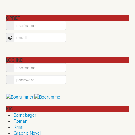
OPRET
@
LOG IND
KIG
Børnebøger
Roman
Krimi
Graphic Novel