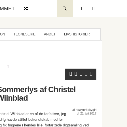
UMMET
ION
TEGNESERIE
ANDET
LIVSHISTORIER
Sommerlys af Christel
Wiinblad
af
newyorkcitygirl
ristel Wiinblad er en af de forfattere, jeg
d. 21. juli 2017
ldrig havde stiftet bekendtskab med før
g fik fingrene i hendes lille, fortættede digtsamling ved