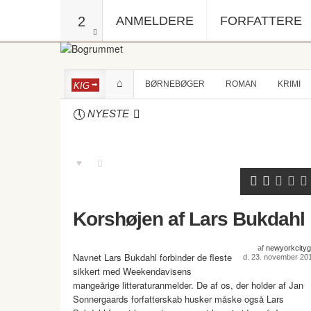
2
ANMELDERE
FORFATTERE
BØRNEBØGER
ROMAN
KRIMI
KIG
NYESTE
Korshøjen af Lars Bukdahl
af
newyorkcitygi
Navnet Lars Bukdahl forbinder de fleste
d. 23. november 20
sikkert med Weekendavisens
mangeårige litteraturanmelder. De af os, der holder af Jan
Sonnergaards forfatterskab husker måske også Lars