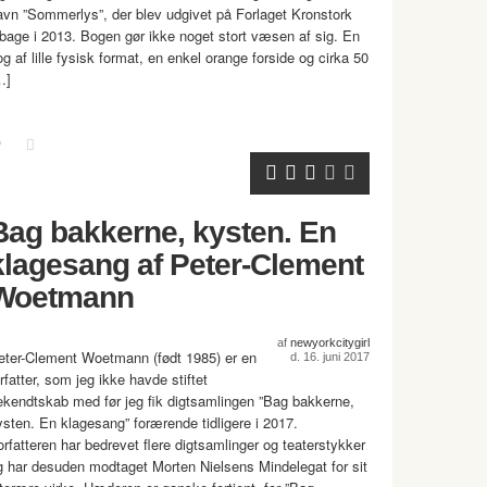
avn ”Sommerlys”, der blev udgivet på Forlaget Kronstork
ilbage i 2013. Bogen gør ikke noget stort væsen af sig. En
og af lille fysisk format, en enkel orange forside og cirka 50
…]
Bag bakkerne, kysten. En
klagesang af Peter-Clement
Woetmann
af
newyorkcitygirl
eter-Clement Woetmann (født 1985) er en
d. 16. juni 2017
rfatter, som jeg ikke havde stiftet
ekendtskab med før jeg fik digtsamlingen ”Bag bakkerne,
ysten. En klagesang” forærende tidligere i 2017.
orfatteren har bedrevet flere digtsamlinger og teaterstykker
g har desuden modtaget Morten Nielsens Mindelegat for sit