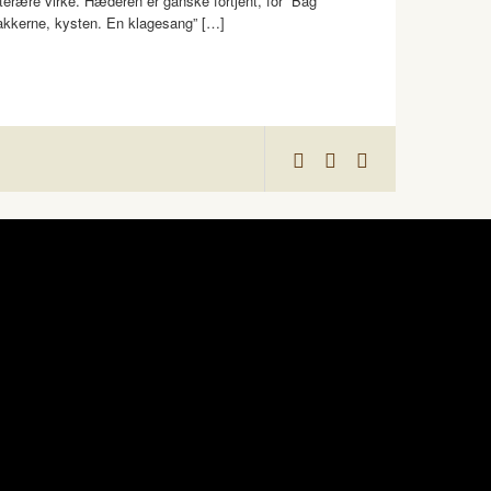
itterære virke. Hæderen er ganske fortjent, for ”Bag
akkerne, kysten. En klagesang” […]