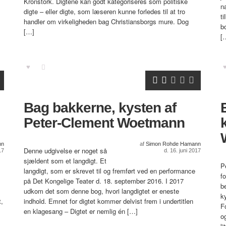
Kronstork. Digtene kan godt kategoriseres som politiske
n
digte – eller digte, som læseren kunne forledes til at tro
t
handler om virkeligheden bag Christiansborgs mure. Dog
b
[…]
[
Bag bakkerne, kysten af
Peter-Clement Woetmann
nn
af
Simon Rohde Hamann
Denne udgivelse er noget så
17
d. 16. juni 2017
sjældent som et langdigt. Et
P
langdigt, som er skrevet til og fremført ved en performance
fo
på Det Kongelige Teater d. 18. september 2016. I 2017
b
udkom det som denne bog, hvori langdigtet er eneste
k
t,
indhold. Emnet for digtet kommer delvist frem i undertitlen
F
en klagesang – Digtet er nemlig én […]
o