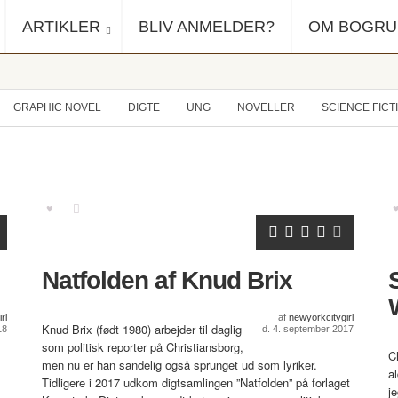
ARTIKLER
BLIV ANMELDER?
OM BOGR
GRAPHIC NOVEL
DIGTE
UNG
NOVELLER
SCIENCE FICT
Natfolden af Knud Brix
rl
af
newyorkcitygirl
Knud Brix (født 1980) arbejder til daglig
18
d. 4. september 2017
som politisk reporter på Christiansborg,
Ch
men nu er han sandelig også sprunget ud som lyriker.
a
Tidligere i 2017 udkom digtsamlingen ”Natfolden” på forlaget
je