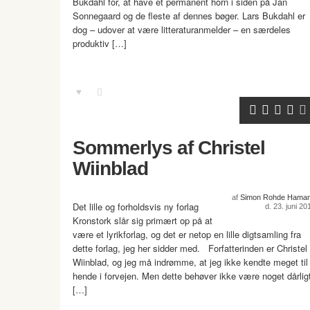
Bukdahl for, at have et permanent horn i siden på Jan
Sonnegaard og de fleste af dennes bøger. Lars Bukdahl er
dog – udover at være litteraturanmelder – en særdeles
produktiv […]
Sommerlys af Christel
Wiinblad
af
Simon Rohde Hama
Det lille og forholdsvis ny forlag
d. 23. juni 20
Kronstork slår sig primært op på at
være et lyrikforlag, og det er netop en lille digtsamling fra
dette forlag, jeg her sidder med. Forfatterinden er Christel
Wiinblad, og jeg må indrømme, at jeg ikke kendte meget til
hende i forvejen. Men dette behøver ikke være noget dårlig
[…]