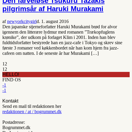
Den farveløse Tsukuru Tazakis
pilgrimsår af Haruki Murakami
af
newyorkcitygirl
d. 1. august 2016
Den japanske stjerneforfatter Haruki Murakami brød for alvor
igennem den litterære lydmur med romanen ”Trækopfuglens
krønike”, der udkom på forlaget Klim i 2001. Inden han blev
fuldtidsforfatter bestyrede han en jazz-cafe i Tokyo og skrev sine
første 3 romaner ved køkkenbordet når han kom hjem fra jazz-
cafeen om natten. I de seneste år har Murakami […]
1
2
1
2
HELLO!
FIND OS
-1
-1
Kontakt
Send en mail til redaktionen her
redaktionen / at / bogrummet.dk
Postadresse:
Bogrummet.dk