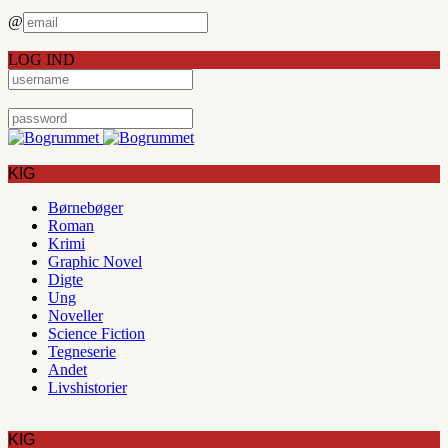
@
LOG IND
KIG
Børnebøger
Roman
Krimi
Graphic Novel
Digte
Ung
Noveller
Science Fiction
Tegneserie
Andet
Livshistorier
KIG