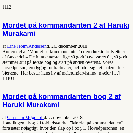
1112
Mordet på kommandanten 2 af Haruki
Murakami
af
Line Holm Andersen
d. 26. december 2018
Anden del af ‘Mordet på kommandanten’ er en direkte fortsættelse
af første del – De kunne næsten lige så godt have været én, så godt
stemmer slut på første bog og start på anden overens. Vores
hovedperson, en dygtig portrætmaler, befinder sig i et isoleret hus i
bjergene. Her består hans liv af malerundervisning, møder […]
1
3103
Mordet på kommandanten bog 2 af
Haruki Murakami
af
Christian Møgeltoft
d. 7. november 2018
Handlingen i bog 2 i tobindsværket ”Mordet på kommandanten”
fortsætter nøjagtigt, hvor den slap op i bog 1. Hovedpersonen, en