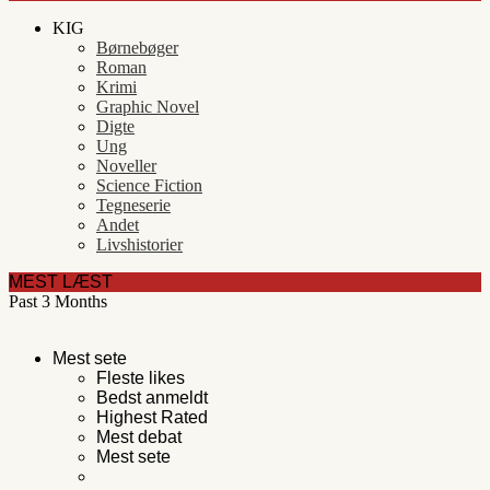
KIG
Børnebøger
Roman
Krimi
Graphic Novel
Digte
Ung
Noveller
Science Fiction
Tegneserie
Andet
Livshistorier
MEST LÆST
Past 3 Months
Mest sete
Fleste likes
Bedst anmeldt
Highest Rated
Mest debat
Mest sete