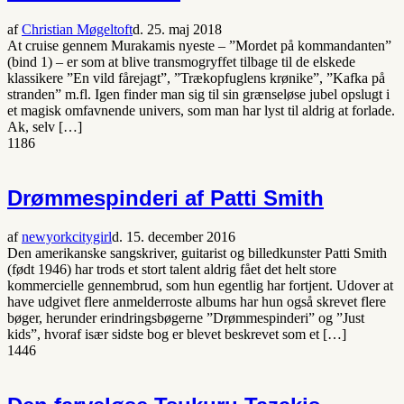
af
Christian Møgeltoft
d. 25. maj 2018
At cruise gennem Murakamis nyeste – ”Mordet på kommandanten”
(bind 1) – er som at blive transmogryffet tilbage til de elskede
klassikere ”En vild fårejagt”, ”Trækopfuglens krønike”, ”Kafka på
stranden” m.fl. Igen finder man sig til sin grænseløse jubel opslugt i
et magisk omfavnende univers, som man har lyst til aldrig at forlade.
Ak, selv […]
1186
Drømmespinderi af Patti Smith
af
newyorkcitygirl
d. 15. december 2016
Den amerikanske sangskriver, guitarist og billedkunster Patti Smith
(født 1946) har trods et stort talent aldrig fået det helt store
kommercielle gennembrud, som hun egentlig har fortjent. Udover at
have udgivet flere anmelderroste albums har hun også skrevet flere
bøger, herunder erindringsbøgerne ”Drømmespinderi” og ”Just
kids”, hvoraf især sidste bog er blevet beskrevet som et […]
1446