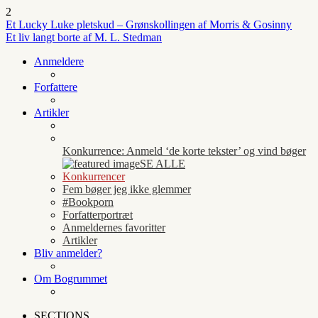
2
Et Lucky Luke pletskud – Grønskollingen af Morris & Gosinny
Et liv langt borte af M. L. Stedman
Anmeldere
Forfattere
Artikler
Konkurrence: Anmeld ‘de korte tekster’ og vind bøger
SE ALLE
Konkurrencer
Fem bøger jeg ikke glemmer
#Bookporn
Forfatterportræt
Anmeldernes favoritter
Artikler
Bliv anmelder?
Om Bogrummet
SECTIONS