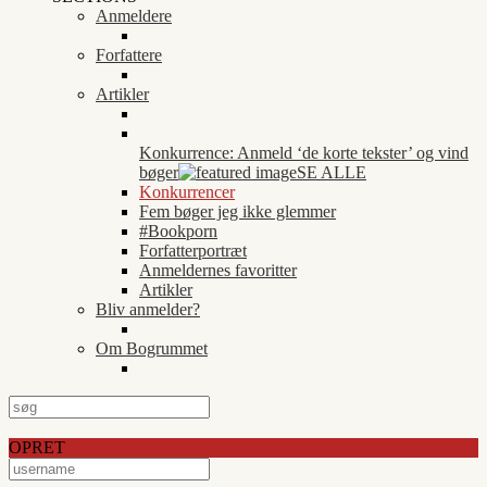
Anmeldere
Forfattere
Artikler
Konkurrence: Anmeld ‘de korte tekster’ og vind
bøger
SE ALLE
Konkurrencer
Fem bøger jeg ikke glemmer
#Bookporn
Forfatterportræt
Anmeldernes favoritter
Artikler
Bliv anmelder?
Om Bogrummet
OPRET