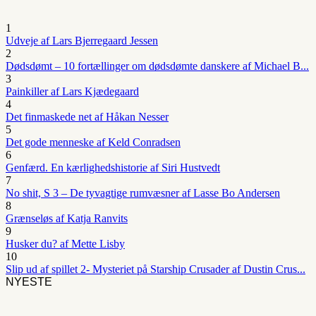
1
Udveje af Lars Bjerregaard Jessen
2
Dødsdømt – 10 fortællinger om dødsdømte danskere af Michael B...
3
Painkiller af Lars Kjædegaard
4
Det finmaskede net af Håkan Nesser
5
Det gode menneske af Keld Conradsen
6
Genfærd. En kærlighedshistorie af Siri Hustvedt
7
No shit, S 3 – De tyvagtige rumvæsner af Lasse Bo Andersen
8
Grænseløs af Katja Ranvits
9
Husker du? af Mette Lisby
10
Slip ud af spillet 2- Mysteriet på Starship Crusader af Dustin Crus...
NYESTE