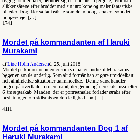
dygtig portrætmaler, befinder sig i et lille hus i bjergene, hvor han
slikker sårene efter bruddet med sin utro kone og maler fantastiske
billeder. Dog ikke så fantastiske som det nihonga-maleri, som det
tidligere ejer […]
1741
Mordet på kommandanten af Haruki
Murakami
af
Line Holm Andersen
d. 25. juni 2018
Mordet på kommandanten er som så mange andre af Murakamis
bøger en smule underlig. Som altid formår han at gøre umiddelbart
helt almindelige situationer ualmindelige. Denne gang handler
bogen på overfladen om en mand, der gennemgår en skilsmisse efter
6 års ægteskab. Manden, der er portrætmaler, forlader straks efter
beslutningen om skilsmissen den lejlighed han […]
4111
Mordet på kommandanten Bog 1 af
Haruki Murakami