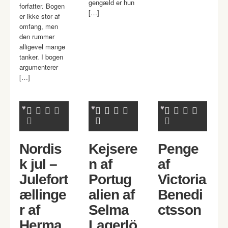
gengæld er hun
forfatter. Bogen
[…]
er ikke stor af
omfang, men
den rummer
alligevel mange
tanker. I bogen
argumenterer
[…]
Nordis
Kejsere
Penge
k jul –
n af
af
Julefort
Portug
Victoria
ællinge
alien af
Benedi
r af
Selma
ctsson
Herma
Lagerlö