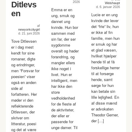
Ditlevs
2026
Weishaupt
d. 6. januar 2026
Emma er en
en
Lucie er en ung
ung, smuk og
kvinde der lever
dannet ung
det “frie” liv, hun
af
kvinde. Hun bor
newyorkcitygirl
er ikke af fin
sammen med
d. 21. juni 2026
familie, men hun
sin far, der ser
Tove Ditlevsen
er smuk og har
sygdomme
er i dag mest
et glad væsen,
overalt og hader
kendt for sine
hvilket hjælper
forandring, og
romaner, digte
hende til at få
mangler ellers
og erindringer,
forskellige herrer
ikke noget i
men ”Forsvar for
til at forsørge
livet. Hun er
poesien” viser
hende, samt
intelligent, men
også en anden
sørge for hun
har ikke den
side af
kan betale sin
store
forfatteren. Her
lille lejlighed. En
vedholdenhed
møder vi den
af disse mænd
for de fleste af
reflekterende
er advokaten
de aktiviteter,
Ditlevsen, der
Theodor Gerner,
der eller er
skriver om
der […]
passende for
litteratur, poesi
unge damer. Til
og det at være