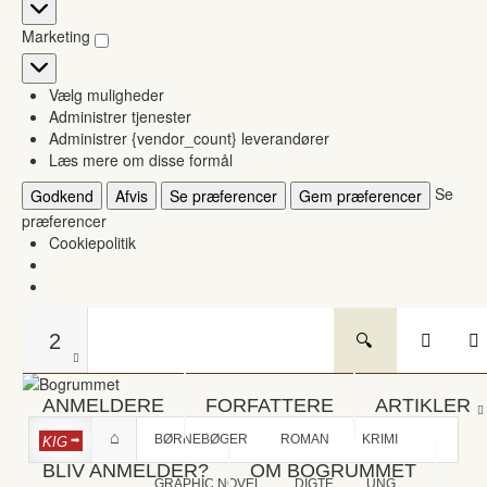
Statistikker
Marketing
Marketing
Vælg muligheder
Administrer tjenester
Administrer {vendor_count} leverandører
Læs mere om disse formål
Se
Godkend
Afvis
Se præferencer
Gem præferencer
præferencer
Cookiepolitik
2
ANMELDERE
FORFATTERE
ARTIKLER
BØRNEBØGER
ROMAN
KRIMI
KIG
BLIV ANMELDER?
OM BOGRUMMET
GRAPHIC NOVEL
DIGTE
UNG