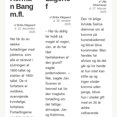
af
Ulla
n Bang
f
Weishaupt
d. 27. februar
m.fl.
2025
af
Britta Klitgaard
Den 16 årlige
d. 30. oktober
livfulde Selma
2025
af
Britta Klitgaard
drømmer om at
d. 12. december
– Har du aldrig
2025
komme på
før holdt så
Her får du en
kunstakademiet
meget af nogen,
række
og bliver blive
Jan, at du har
fortællinger med
kunstmaler. Men
fået
juletema, som
hendes far
hjertebanken af
alle er skrevet i
afviser og da det
den grund?
slutningen af
går op for hende
sagde
1800-tallet og
at hun intet kan
jordemoderen. –
starten af 1900-
stille op og
Næ, sagde Jan.
tallet. De ni
ingen steder
Scenen er
forfattere er
komme uden
hermed sat for
nordiske,
penge, bliver
den magiske
overvejende
hun i stedet gift
fortælling om
kvindelige,
med en 30 år
det fattige
forfattere.
ældre
almuepar, Jan
Fortællingerne
velhavende
og Kattrinna,