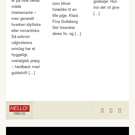
er på hver deres
godsejer. Hun
som bliver
måde
tror det vil give
forældre til en
interessante –
[…]
lille pige, Klara
men generelt
Fina Gulleborg.
hverken idylliske
Det forandrer
eller romantiske.
deres liv, og […]
Så selvom
udgivelsens
omslag har et
hyggeligt,
nostalgisk præg
– hardback med
guldskrift […]
HELLO!
FIND OS