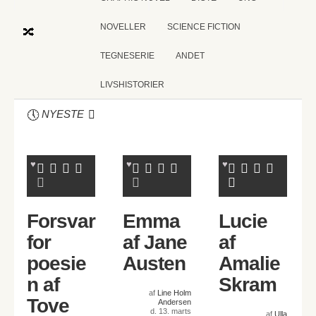
NOVELLER
SCIENCE FICTION
TEGNESERIE
ANDET
LIVSHISTORIER
NYESTE
Forsvar
Emma
Lucie
for
af Jane
af
poesie
Austen
Amalie
n af
Skram
af
Line Holm
Tove
Andersen
d. 13. marts
af
Ulla