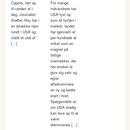
Capote, ført op
For mange
til verden af i
indvandrere har
dag. Journalist
USA lyst op
Steffen Hou har i
som et fyrtårn i
en årrække rejst
mørket; landet
rundt i USA og
har igennem et
mødt et utal af
par hundrede år
[…]
virket som en
magnet på
fattige
mennesker, der
har ønsket at
give sig selv og
egne
efterkommere
en ny og bedre
start i livet.
Spørgsmålet er,
om USA stadig
kan leve op til at
være
drømmenes […]