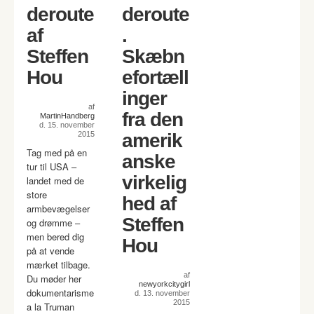
deroute
deroute
af
.
Steffen
Skæbn
Hou
efortæll
inger
af
fra den
MartinHandberg
d. 15. november
2015
amerik
Tag med på en
anske
tur til USA –
virkelig
landet med de
store
hed af
armbevægelser
Steffen
og drømme –
men bered dig
Hou
på at vende
mærket tilbage.
af
Du møder her
newyorkcitygirl
dokumentarisme
d. 13. november
2015
a la Truman