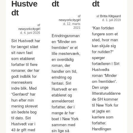
Hustve
dt
dt
dt
af
af
Britta Klitgaard
newyorkcitygirl
d. 1. juli 2019
d. 12. marts
af
”Kan fortiden
2021
newyorkcitygirl
d. 4. juni 2026
fungere som et
Erindringsroman
sted, hvor man
Siri Hustvedt har
en ”Minder om
kan skjule sig
for længst slået
fremtiden” er et
for nutiden?”
sit navn fast
lille mesterværk,
spørger
som etableret
en overdådig
fortælleren i Siri
forfatter til flere
roman, der
Hustvedts
romaner, der har
handler om tid,
roman ”Minder
godt indblik for
erindring og
om fremtiden”.
menneskers
fantasi. Siri
Den unge
indre blik. Med
Hustvedt er en
litteraturuddanne
”Genfærd” har
etableret og
de SH kommer
hun efter min
anmelderrost
til New York for
mening skrevet
forfatter, der i
at jagte en
sin bedste bog
mange år har
karriere som
til dato. Siri
boet i New York
forfatter.
Hustvedt var i
sammen med
Handlingen
43 år gift med
sin lige så