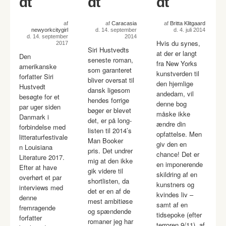
dt
dt
dt
af
af
Caracasia
af
Britta Klitgaard
newyorkcitygirl
d. 14. september
d. 4. juli 2014
d. 14. september
2014
Hvis du synes,
2017
Siri Hustvedts
at der er langt
Den
seneste roman,
fra New Yorks
amerikanske
som garanteret
kunstverden til
forfatter Siri
bliver oversat til
den hjemlige
Hustvedt
dansk ligesom
andedam, vil
besøgte for et
hendes forrige
denne bog
par uger siden
bøger er blevet
måske ikke
Danmark i
det, er på long-
ændre din
forbindelse med
listen til 2014’s
opfattelse. Men
litteraturfestivale
Man Booker
giv den en
n Louisiana
pris. Det undrer
chance! Det er
Literature 2017.
mig at den ikke
en imponerende
Efter at have
gik videre til
skildring af en
overhørt et par
shortlisten, da
kunstners og
interviews med
det er en af de
kvindes liv –
denne
mest ambitiøse
samt af en
fremragende
og spændende
tidsepoke (efter
forfatter
romaner jeg har
terroren 9/11), af