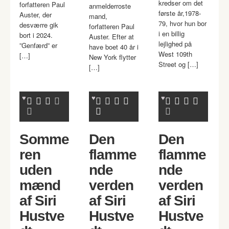
kredser om det
forfatteren Paul
anmelderroste
første år,1978-
Auster, der
mand,
79, hvor hun bor
desværre gik
forfatteren Paul
i en billig
bort i 2024.
Auster. Efter at
lejlighed på
”Genfærd” er
have boet 40 år i
West 109th
[…]
New York flytter
Street og […]
[…]
Somme
Den
Den
ren
flamme
flamme
uden
nde
nde
mænd
verden
verden
af Siri
af Siri
af Siri
Hustve
Hustve
Hustve