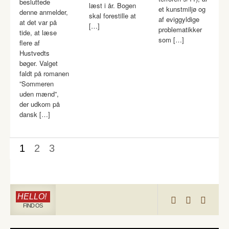
besluttede
læst i år. Bogen
et kunstmiljø og
denne anmelder,
skal forestille at
af eviggyldige
at det var på
[…]
problematikker
tide, at læse
som […]
flere af
Hustvedts
bøger. Valget
faldt på romanen
”Sommeren
uden mænd”,
der udkom på
dansk […]
1
2
3
HELLO!
FIND OS