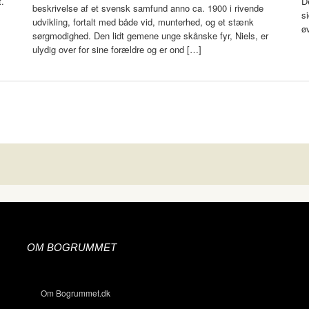
.
D
beskrivelse af et svensk samfund anno ca. 1900 i rivende
si
udvikling, fortalt med både vid, munterhed, og et stænk
øv
sørgmodighed. Den lidt gemene unge skånske fyr, Niels, er
ulydig over for sine forældre og er ond […]
OM BOGRUMMET
Om Bogrummet.dk