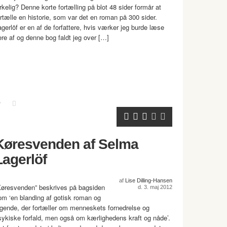
irkelig? Denne korte fortælling på blot 48 sider formår at
ortælle en historie, som var det en roman på 300 sider.
agerlöf er en af de forfattere, hvis værker jeg burde læse
lere af og denne bog faldt jeg over […]
Køresvenden af Selma
Lagerlöf
af
Lise Dilling-Hansen
Køresvenden” beskrives på bagsiden
d. 3. maj 2012
om ‘en blanding af gotisk roman og
egende, der fortæller om menneskets fornedrelse og
sykiske forfald, men også om kærlighedens kraft og nåde’.