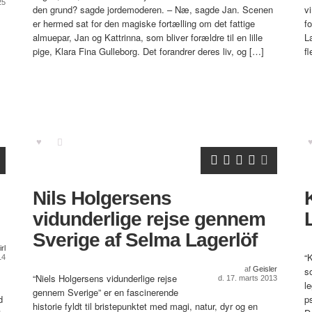
25
den grund? sagde jordemoderen. – Næ, sagde Jan. Scenen
v
er hermed sat for den magiske fortælling om det fattige
f
almuepar, Jan og Kattrinna, som bliver forældre til en lille
L
pige, Klara Fina Gulleborg. Det forandrer deres liv, og […]
f
Nils Holgersens
vidunderlige rejse gennem
Sverige af Selma Lagerlöf
rl
“
14
af
Geisler
s
“Niels Holgersens vidunderlige rejse
d. 17. marts 2013
l
gennem Sverige” er en fascinerende
d
p
historie fyldt til bristepunktet med magi, natur, dyr og en