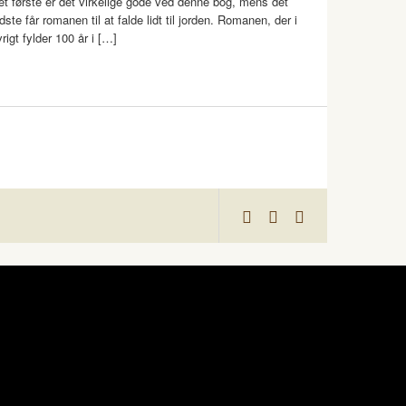
et første er det virkelige gode ved denne bog, mens det
dste får romanen til at falde lidt til jorden. Romanen, der i
rigt fylder 100 år i […]