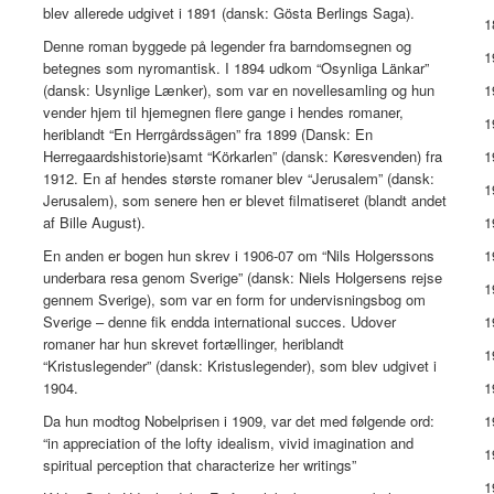
blev allerede udgivet i 1891 (dansk: Gösta Berlings Saga).
1
Denne roman byggede på legender fra barndomsegnen og
1
betegnes som nyromantisk. I 1894 udkom “Osynliga Länkar”
(dansk: Usynlige Lænker), som var en novellesamling og hun
1
vender hjem til hjemegnen flere gange i hendes romaner,
1
heriblandt “En Herrgårdssägen” fra 1899 (Dansk: En
Herregaardshistorie)samt “Körkarlen” (dansk: Køresvenden) fra
1
1912. En af hendes største romaner blev “Jerusalem” (dansk:
1
Jerusalem), som senere hen er blevet filmatiseret (blandt andet
af Bille August).
1
En anden er bogen hun skrev i 1906-07 om “Nils Holgerssons
1
underbara resa genom Sverige” (dansk: Niels Holgersens rejse
1
gennem Sverige), som var en form for undervisningsbog om
Sverige – denne fik endda international succes. Udover
1
romaner har hun skrevet fortællinger, heriblandt
1
“Kristuslegender” (dansk: Kristuslegender), som blev udgivet i
1904.
1
Da hun modtog Nobelprisen i 1909, var det med følgende ord:
1
“in appreciation of the lofty idealism, vivid imagination and
1
spiritual perception that characterize her writings”
1