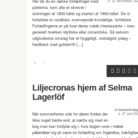
Her får du en række fortællinger med
d. 12. december 20
juletema, som alle er skrevet i
slutningen af 1800-tallet og starten af 1900-tallet. De ni
forfattere er nordiske, overvejende kvindelige, forfattere.
Fortællingerne er på hver deres måde interessante – men
generelt hverken idylliske eller romantiske. Så selvom
udgivelsens omslag har et hyggeligt, nostalgisk præg –
hardback med guldskrift […]
Liljecronas hjem af Selma
Lagerlöf
af
newyorkcitygi
Når sommerferien står for døren findes der
d. 27. juni 20
ikke noget bedre end, at sætte sig med en
bog man kan fordybe sig i, hvis bogen oven i købet
påberåber sig at være en fortælling om frigørelse, kærlighe