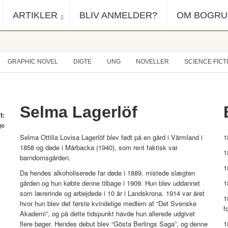
ARTIKLER
BLIV ANMELDER?
OM BOGR
GRAPHIC NOVEL
DIGTE
UNG
NOVELLER
SCIENCE FICT
Selma Lagerlöf
t:
ge
Selma Ottilia Lovisa Lagerlöf blev født på en gård i Värmland i
1
1858 og døde i Mårbacka (1940), som rent faktisk var
1
barndomsgården.
1
Da hendes alkoholiserede far døde i 1889, mistede slægten
gården og hun købte denne tilbage i 1909. Hun blev uddannet
1
som lærerinde og arbejdede i 10 år i Landskrona. 1914 var året
1
hvor hun blev det første kvindelige medlem af “Det Svenske
f
Akademi”, og på dette tidspunkt havde hun allerede udgivet
flere bøger. Hendes debut blev “Gösta Berlings Saga”, og denne
1