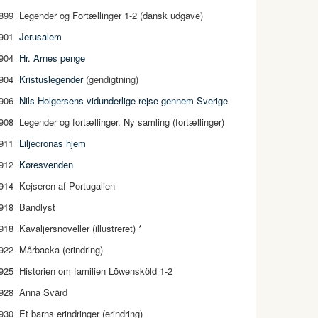
899 Legender og Fortællinger 1-2 (dansk udgave)
901
Jerusalem
904
Hr. Arnes penge
904
Kristuslegender
(gendigtning)
906
Nils Holgersens vidunderlige rejse gennem Sverige
908 Legender og fortællinger. Ny samling (fortællinger)
911
Liljecronas hjem
912
Køresvenden
914 Kejseren af Portugalien
918 Bandlyst
918 Kavaljersnoveller (illustreret) *
922 Mårbacka (erindring)
925 Historien om familien Löwensköld 1-2
928 Anna Svärd
930 Et barns erindringer (erindring)