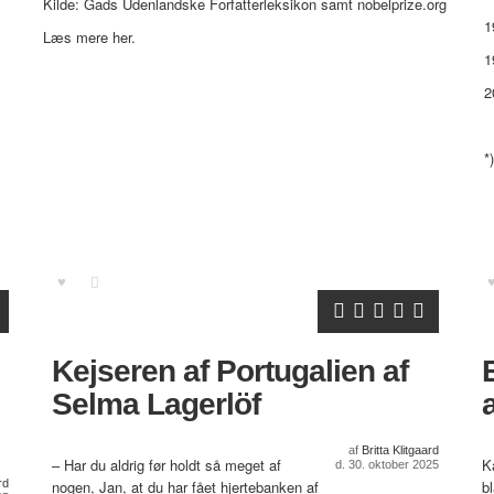
Kilde: Gads Udenlandske Forfatterleksikon samt nobelprize.org
1
Læs mere
her
.
1
2
*
Kejseren af Portugalien af
Selma Lagerlöf
af
Britta Klitgaard
– Har du aldrig før holdt så meget af
K
d. 30. oktober 2025
rd
nogen, Jan, at du har fået hjertebanken af
b