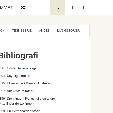
UMMET
ION
TEGNESERIE
ANDET
LIVSHISTORIER
Bibliografi
891
Gösta Berlings saga
894 Usynlige lænker
895 Et æventyr i Vineta (illustreret)
897 Antikrists mirakler
899 Dronninger i Kongshelle og andre
ortællinger (fortællinger)
899 En Herregaardshistorie