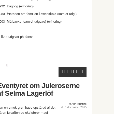
932 Dagbog (erindring)
983 Historien om familien Löwensköld (samlet udg.)
003 Mårbacka (samlet udgave) (erindring)
) Ikke udgivet på dansk
Eventyret om Juleroserne
af Selma Lagerlöf
af
Ann-Kristine
an en smuk grøn have opstå ud af det
d. 7. december 2015
lå en juleaften og eksisterer magi