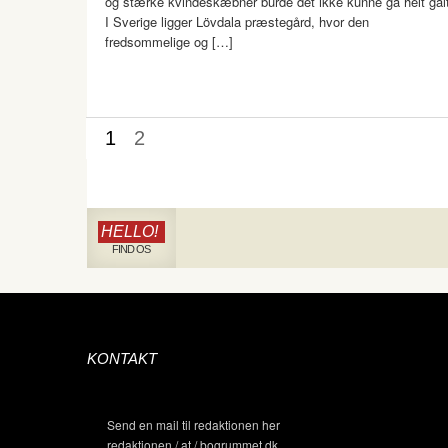
og stærke kvindeskæbner burde det ikke kunne gå helt galt
I Sverige ligger Lövdala præstegård, hvor den
fredsommelige og […]
1
2
HELLO!
FIND OS
KONTAKT
Send en mail til redaktionen her
redaktionen / at / bogrummet.dk