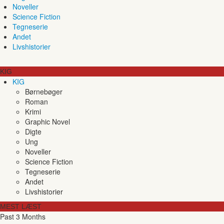
Noveller
Science Fiction
Tegneserie
Andet
Livshistorier
KIG
KIG
Børnebøger
Roman
Krimi
Graphic Novel
Digte
Ung
Noveller
Science Fiction
Tegneserie
Andet
Livshistorier
MEST LÆST
Past 3 Months