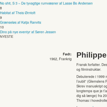
No shit, S 3 – De tyvagtige rumvæsner af Lasse Bo Andersen
8
Habitat af Theis Ørntoft
9
Grænseløs af Katja Ranvits
10
Dino på nye eventyr af Søren Jessen
NYESTE
Philippe
Født:
1962, Frankrig
Fransk forfatter. Des
og filminstruktør.
Debuterede i 1999
l’oubli” (Glemslens F
Skrev manuskript og 
longtemps que je t’a
dig så længe) fra 20
Thomas i hovedrolle