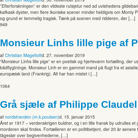
”Efterforskningen” er den vildeste rutsjetur ned ad uvishedens glideban
kafkask dyster, men flere ikoniske scener minder heldigvis om Monty 
og grund er temmelig tragisk. Tænk på scenen med ridderen, der […]
949
Monsieur Linhs lille pige af 
af
Christian Møgeltoft
d. 27. november 2019
“Monsieur Linhs lille pige” er en poetisk og hjertevarm fortælling, der u
bådflygtninge. Monsieur Linh er en gammel mand på flugt fra et asiatis
europæisk land (Frankrig). Alt har han mistet i […]
1064
Grå sjæle af Philippe Claudel
af
nordstranden (m.k.poulsen)
d. 15. januar 2015
Året er 1917 – verdenskrigen buldrer, og i en lille fransk by udrulles et
morderen skal findes. Fortælleren er en politibetjent, der 20 år senere 
tågeslør over begivenhederne, […]