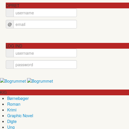
OPRET
@
LOG IND
KIG
Børnebøger
Roman
Krimi
Graphic Novel
Digte
Ung