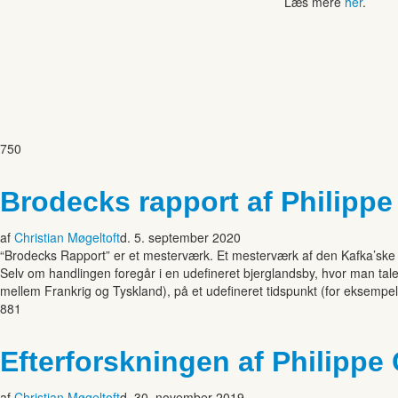
Læs mere
her
.
750
Brodecks rapport af Philippe
af
Christian Møgeltoft
d. 5. september 2020
“Brodecks Rapport” er et mesterværk. Et mesterværk af den Kafka’ske slags
Selv om handlingen foregår i en udefineret bjerglandsby, hvor man tal
mellem Frankrig og Tyskland), på et udefineret tidspunkt (for eksempe
881
Efterforskningen af Philippe
af
Christian Møgeltoft
d. 30. november 2019