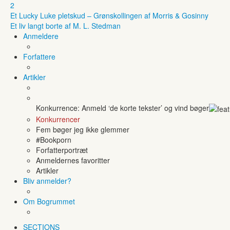
2
Et Lucky Luke pletskud – Grønskollingen af Morris & Gosinny
Et liv langt borte af M. L. Stedman
Anmeldere
Forfattere
Artikler
Konkurrence: Anmeld ‘de korte tekster’ og vind bøger
Konkurrencer
Fem bøger jeg ikke glemmer
#Bookporn
Forfatterportræt
Anmeldernes favoritter
Artikler
Bliv anmelder?
Om Bogrummet
SECTIONS