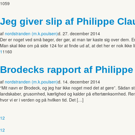
1059
Jeg giver slip af Philippe Cla
af
nordstranden (m.k.poulsen)
d. 27. december 2014
Der er noget ved små bøger, der gør, at man tør kaste sig over dem. Er
Man skal ikke om på side 124 for at finde ud af, at det her er nok ikke li
1
1160
Brodecks rapport af Philippe
af
nordstranden (m.k.poulsen)
d. 14. december 2014
“Mit navn er Brodeck, og jeg har ikke noget med det at gøre”. Sådan s
landskaber, grusomhed, kærlighed og kalder på eftertænksomhed. Rent 
hvor vi er i verden og på hvilken tid. Det […]
1
2
1
2