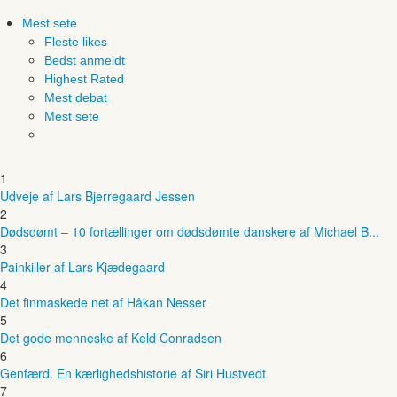
Mest sete
Fleste likes
Bedst anmeldt
Highest Rated
Mest debat
Mest sete
1
Udveje af Lars Bjerregaard Jessen
2
Dødsdømt – 10 fortællinger om dødsdømte danskere af Michael B...
3
Painkiller af Lars Kjædegaard
4
Det finmaskede net af Håkan Nesser
5
Det gode menneske af Keld Conradsen
6
Genfærd. En kærlighedshistorie af Siri Hustvedt
7