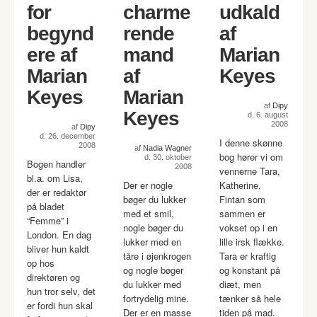
for
charme
udkald
begynd
rende
af
ere af
mand
Marian
Marian
af
Keyes
Keyes
Marian
af
Dipy
Keyes
d. 6. august
2008
af
Dipy
d. 26. december
I denne skønne
2008
af
Nadia Wagner
bog hører vi om
d. 30. oktober
Bogen handler
2008
vennerne Tara,
bl.a. om Lisa,
Der er nogle
Katherine,
der er redaktør
bøger du lukker
Fintan som
på bladet
med et smil,
sammen er
“Femme” i
nogle bøger du
vokset op i en
London. En dag
lukker med en
lille irsk flække.
bliver hun kaldt
tåre i øjenkrogen
Tara er kraftig
op hos
og nogle bøger
og konstant på
direktøren og
du lukker med
diæt, men
hun tror selv, det
fortrydelig mine.
tænker så hele
er fordi hun skal
Der er en masse
tiden på mad.