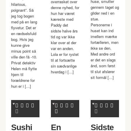
huse, smutter
overrasket over
hilarious,
gennem taget og
denne nyhed, for
poignant”. Så
glider ned i en
hun har været
jeg tog bogen
stue.
kæreste med
med på en lang
Personerne i
Paddy det
flyvetur. Det er
huset kan ind
sidste halve års
en rædselsfuld
imellem mærke
tid og var ikke
bog. Hvis jeg
fortælleren, men
klar over at der
kunne give
ikke se den.
var en anden.
minus point så
Med andre ord
Lola er for rystet
ville den få -10.
er det en slags
til at fortsætte
Privat detektiv
ånd, som først
sin sædvanlige
Helen må flytte
til slut afslører
hverdag i […]
hjem til
sit formål […]
forældrene for
hun er i […]
Sushi
En
Sidste