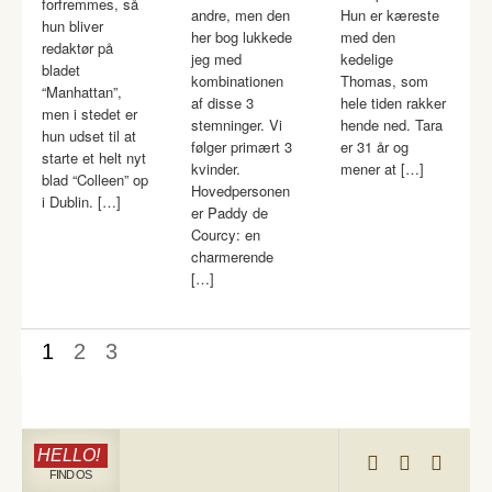
forfremmes, så
andre, men den
Hun er kæreste
hun bliver
her bog lukkede
med den
redaktør på
jeg med
kedelige
bladet
kombinationen
Thomas, som
“Manhattan”,
af disse 3
hele tiden rakker
men i stedet er
stemninger. Vi
hende ned. Tara
hun udset til at
følger primært 3
er 31 år og
starte et helt nyt
kvinder.
mener at […]
blad “Colleen” op
Hovedpersonen
i Dublin. […]
er Paddy de
Courcy: en
charmerende
[…]
1
2
3
HELLO!
FIND OS