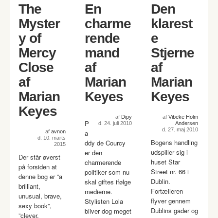
The
En
Den
Myster
charme
klarest
y of
rende
e
Mercy
mand
Stjerne
Close
af
af
af
Marian
Marian
Marian
Keyes
Keyes
Keyes
af
Dipy
af
Vibeke Holm
P
d. 24. juli 2010
Andersen
d. 27. maj 2010
af
avnon
a
d. 10. marts
Bogens handling
ddy de Courcy
2015
udspiller sig i
er den
Der står øverst
huset Star
charmerende
på forsiden at
Street nr. 66 i
politiker som nu
denne bog er ”a
Dublin.
skal giftes ifølge
brilliant,
Fortælleren
medierne.
unusual, brave,
flyver gennem
Stylisten Lola
sexy book”,
Dublins gader og
bliver dog meget
”clever,