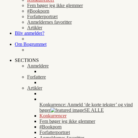
Fem bøger jeg ikke glemmer
#Bookporn
Forfatterportræt
Anmeldernes favoritter
Artikler
Bliv anmelder?
Om Bogrummet
SECTIONS
Anmeldere
Forfattere
Artikler
Konkurrence: Anmeld ‘de korte tekster’ og vind
bøger
SE ALLE
Konkurrencer
Fem bøger jeg ikke glemmer
#Bookporn
Forfatterportræt
Anmeldernes favoritter