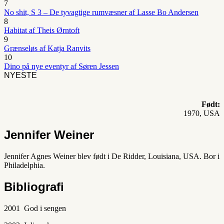
7
No shit, S 3 – De tyvagtige rumvæsner af Lasse Bo Andersen
8
Habitat af Theis Ørntoft
9
Grænseløs af Katja Ranvits
10
Dino på nye eventyr af Søren Jessen
NYESTE
Født:
1970, USA
Jennifer Weiner
Jennifer Agnes Weiner blev født i De Ridder, Louisiana, USA. Bor i
Philadelphia.
Bibliografi
2001 God i sengen