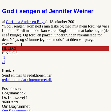
God i sengen af Jennifer Weiner
af
Christina Andersen Reyn
d. 18. oktober 2001
“God i sengen” kom ned i min taske og med mig hjem fordi jeg var i
London. Fordi man ikke kan være i England uden at købe bøger (de
er så billige). Og fordi en plakat i undergrunden reklamerede for
den. Nå ja, og så kunne jeg ikke modstå, at titlen var præget i
coveret. […]
HELLO!
FIND OS
-1
-1
Kontakt
Send en mail til redaktionen her
redaktionen / at / bogrummet.dk
Postadresse:
Bogrummet.dk
Dr. Louisesvej 1
9600 Aars
Om Bogrummet
Om Bogrummet.dk