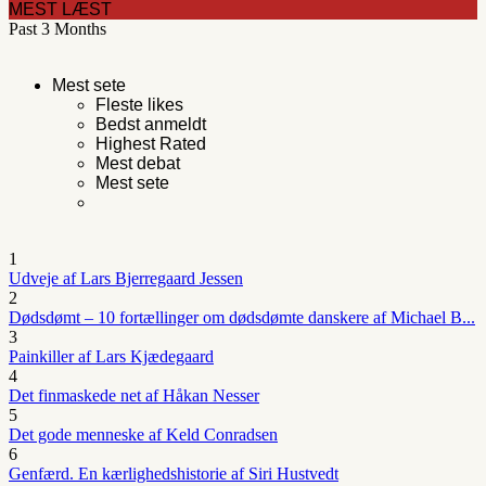
MEST LÆST
Past 3 Months
Mest sete
Fleste likes
Bedst anmeldt
Highest Rated
Mest debat
Mest sete
1
Udveje af Lars Bjerregaard Jessen
2
Dødsdømt – 10 fortællinger om dødsdømte danskere af Michael B...
3
Painkiller af Lars Kjædegaard
4
Det finmaskede net af Håkan Nesser
5
Det gode menneske af Keld Conradsen
6
Genfærd. En kærlighedshistorie af Siri Hustvedt