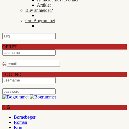
Artikler
Bliv anmelder?
Om Bogrummet
OPRET
@
LOG IND
KIG
Børnebøger
Roman
Krimi