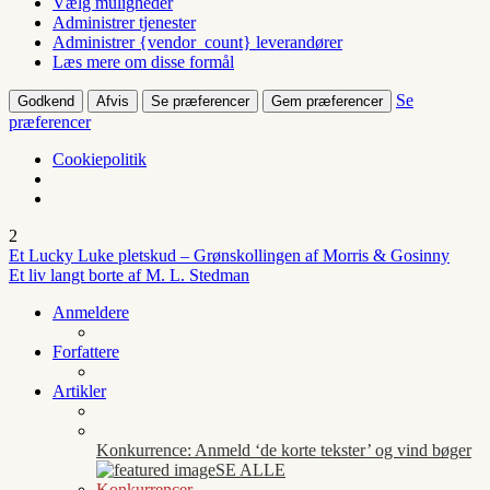
Vælg muligheder
Administrer tjenester
Administrer {vendor_count} leverandører
Læs mere om disse formål
Se
Godkend
Afvis
Se præferencer
Gem præferencer
præferencer
Cookiepolitik
2
Et Lucky Luke pletskud – Grønskollingen af Morris & Gosinny
Et liv langt borte af M. L. Stedman
Anmeldere
Forfattere
Artikler
Konkurrence: Anmeld ‘de korte tekster’ og vind bøger
SE ALLE
Konkurrencer