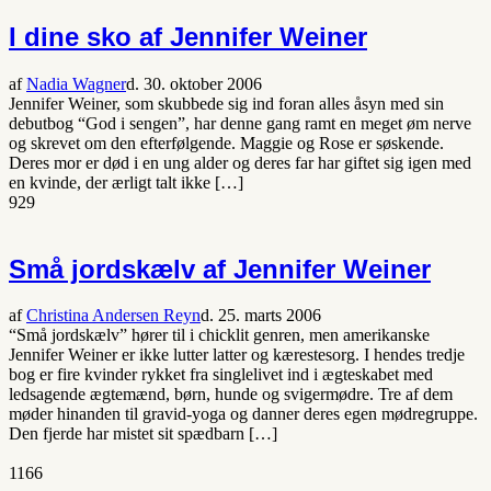
I dine sko af Jennifer Weiner
af
Nadia Wagner
d. 30. oktober 2006
Jennifer Weiner, som skubbede sig ind foran alles åsyn med sin
debutbog “God i sengen”, har denne gang ramt en meget øm nerve
og skrevet om den efterfølgende. Maggie og Rose er søskende.
Deres mor er død i en ung alder og deres far har giftet sig igen med
en kvinde, der ærligt talt ikke […]
929
Små jordskælv af Jennifer Weiner
af
Christina Andersen Reyn
d. 25. marts 2006
“Små jordskælv” hører til i chicklit genren, men amerikanske
Jennifer Weiner er ikke lutter latter og kærestesorg. I hendes tredje
bog er fire kvinder rykket fra singlelivet ind i ægteskabet med
ledsagende ægtemænd, børn, hunde og svigermødre. Tre af dem
møder hinanden til gravid-yoga og danner deres egen mødregruppe.
Den fjerde har mistet sit spædbarn […]
1166