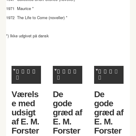
1971 Maurice *
1972 The Life to Come (noveller) *
*) Ikke udgivet på dansk
Værels
De
De
e med
gode
gode
udsigt
græd af
græd af
af E. M.
E. M.
E. M.
Forster
Forster
Forster