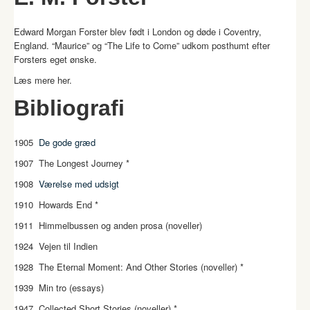
Edward Morgan Forster blev født i London og døde i Coventry,
England. “Maurice” og “The Life to Come” udkom posthumt efter
Forsters eget ønske.
Læs mere
her
.
Bibliografi
1905
De gode græd
1907 The Longest Journey *
1908
Værelse med udsigt
1910 Howards End *
1911 Himmelbussen og anden prosa (noveller)
1924 Vejen til Indien
1928 The Eternal Moment: And Other Stories (noveller) *
1939 Min tro (essays)
1947 Collected Short Stories (noveller) *