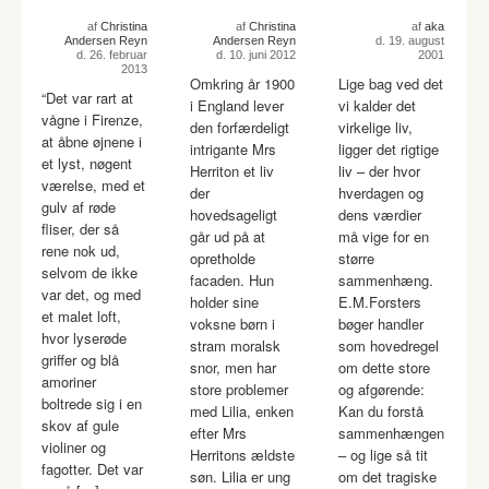
af
Christina
af
Christina
af
aka
Andersen Reyn
Andersen Reyn
d. 19. august
d. 26. februar
d. 10. juni 2012
2001
2013
Omkring år 1900
Lige bag ved det
“Det var rart at
i England lever
vi kalder det
vågne i Firenze,
den forfærdeligt
virkelige liv,
at åbne øjnene i
intrigante Mrs
ligger det rigtige
et lyst, nøgent
Herriton et liv
liv – der hvor
værelse, med et
der
hverdagen og
gulv af røde
hovedsageligt
dens værdier
fliser, der så
går ud på at
må vige for en
rene nok ud,
opretholde
større
selvom de ikke
facaden. Hun
sammenhæng.
var det, og med
holder sine
E.M.Forsters
et malet loft,
voksne børn i
bøger handler
hvor lyserøde
stram moralsk
som hovedregel
griffer og blå
snor, men har
om dette store
amoriner
store problemer
og afgørende:
boltrede sig i en
med Lilia, enken
Kan du forstå
skov af gule
efter Mrs
sammenhængen
violiner og
Herritons ældste
– og lige så tit
fagotter. Det var
søn. Lilia er ung
om det tragiske