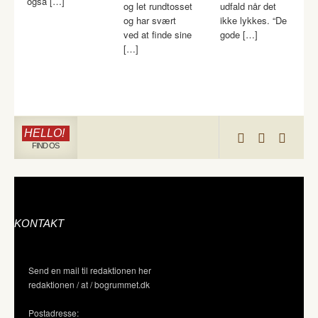
også […]
og let rundtosset
udfald når det
og har svært
ikke lykkes. “De
ved at finde sine
gode […]
[…]
HELLO!
FIND OS
KONTAKT
Send en mail til redaktionen her
redaktionen / at / bogrummet.dk
Postadresse: