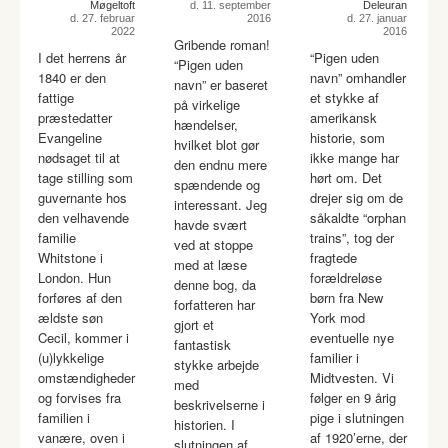
Møgeltoft
d. 11. september
Deleuran
d. 27. februar
2016
d. 27. januar
2022
2016
Gribende roman!
I det herrens år
“Pigen uden
“Pigen uden
1840 er den
navn” omhandler
navn” er baseret
fattige
et stykke af
på virkelige
præstedatter
amerikansk
hændelser,
Evangeline
historie, som
hvilket blot gør
nødsaget til at
ikke mange har
den endnu mere
tage stilling som
hørt om. Det
spændende og
guvernante hos
drejer sig om de
interessant. Jeg
den velhavende
såkaldte “orphan
havde svært
familie
trains”, tog der
ved at stoppe
Whitstone i
fragtede
med at læse
London. Hun
forældreløse
denne bog, da
forføres af den
børn fra New
forfatteren har
ældste søn
York mod
gjort et
Cecil, kommer i
eventuelle nye
fantastisk
(u)lykkelige
familier i
stykke arbejde
omstændigheder
Midtvesten. Vi
med
og forvises fra
følger en 9 årig
beskrivelserne i
familien i
pige i slutningen
historien. I
vanære, oven i
af 1920’erne, der
slutningen af