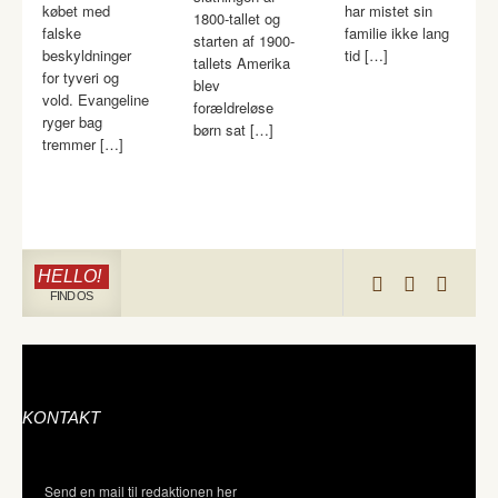
købet med
har mistet sin
1800-tallet og
falske
familie ikke lang
starten af 1900-
beskyldninger
tid […]
tallets Amerika
for tyveri og
blev
vold. Evangeline
forældreløse
ryger bag
børn sat […]
tremmer […]
HELLO!
FIND OS
KONTAKT
Send en mail til redaktionen her