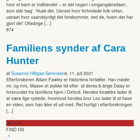
hvor et barn er indblandet – er det nogen i omgangskredsen,
som står bag’. ‘Husk det. Uanset hvor fortvivlede folk virker,
uanset hvor usandsynligt det forekommer, ved de, hvem der har
gjort det’ Otteårige […]
874
Familiens synder af Cara
Hunter
af
Susanne Hilligsø Sørensen
d. 11. juli 2021
Efterforskeren Adam Fawley er historiens fortæller. Han møder
mr. og mrs. Mason et stykke tid efter at deres 8-årige Daisy er
forsvundet fra familiens hjem i Oxford. Hendes forældre lader til
at være lige rystede, hvorimod hendes bror Leo lader til at have
en viden, som han ikke vil ud med. Ret hurtigt i efterforskningen
[…]
HELLO!
FIND OS
-1