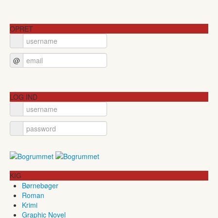
OPRET
@
LOG IND
KIG
Børnebøger
Roman
Krimi
Graphic Novel