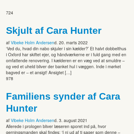
724
Skjult af Cara Hunter
af
Vibeke Holm Andersen
d. 20. marts 2022
‘Ved du, hvad din nabo skjuler i sin kælder?’ Et halvt dobbelthus
i Oxford har skiftet ejer, og håndværkerne er i fuld gang med en
omfattende renovering. I kælderen er en væg ved at smuldre –
og ved et uheld bliver der banket hul i væggen. Inde i mørket
bagved er – et ansigt! Ansigtet […]
978
Familiens synder af Cara
Hunter
af
Vibeke Holm Andersen
d. 3. august 2021
Allerede i prologen bliver læseren sporet ind på, hvor
gerningsmanden skal findes: ‘I ni ud af ti sager som denne –