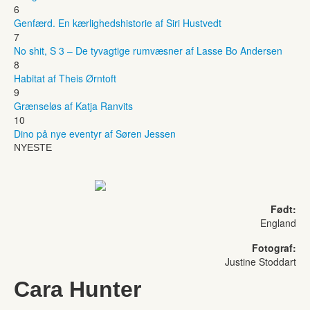
6
Genfærd. En kærlighedshistorie af Siri Hustvedt
7
No shit, S 3 – De tyvagtige rumvæsner af Lasse Bo Andersen
8
Habitat af Theis Ørntoft
9
Grænseløs af Katja Ranvits
10
Dino på nye eventyr af Søren Jessen
NYESTE
Født:
England
Fotograf:
Justine Stoddart
Cara Hunter