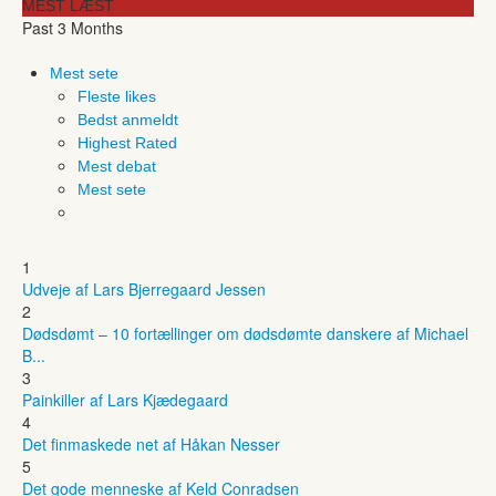
MEST LÆST
Past 3 Months
Mest sete
Fleste likes
Bedst anmeldt
Highest Rated
Mest debat
Mest sete
1
Udveje af Lars Bjerregaard Jessen
2
Dødsdømt – 10 fortællinger om dødsdømte danskere af Michael
B...
3
Painkiller af Lars Kjædegaard
4
Det finmaskede net af Håkan Nesser
5
Det gode menneske af Keld Conradsen